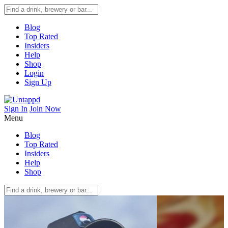
Blog
Top Rated
Insiders
Help
Shop
Login
Sign Up
Sign In
Join Now
Menu
Blog
Top Rated
Insiders
Help
Shop