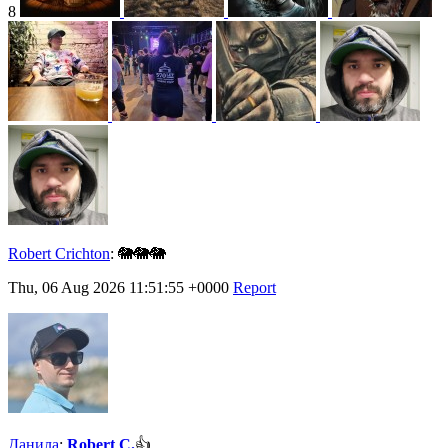
8
Robert Crichton
:
🐘🐘🐘
Thu, 06 Aug 2026 11:51:55 +0000
Report
Данила
:
Robert C.
👍