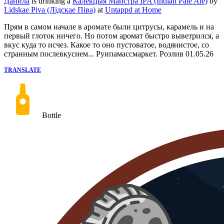
Данила
is drinking a
Калекцыя Майстра IPA (Indian Pale Ale)
by
Lidskae Piva (Лідскае Піва)
at
Untappd at Home
Прям в самом начале в аромате были цитрусы, карамель и на
первый глоток ничего. Но потом аромат быстро выветрился, а
вкус куда то исчез. Какое то оно пустоватое, водянистое, со
странным послевкусием... Руипамассмаркет. Розлив 01.05.26
TRANSLATE
Bottle