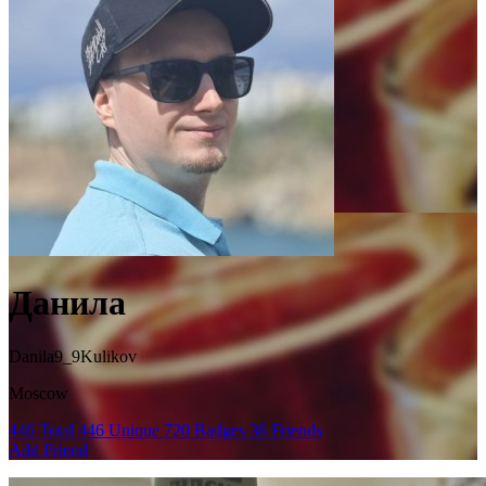
Данила
Danila9_9Kulikov
Moscow
446
Total
446
Unique
720
Badges
36
Friends
Add Friend