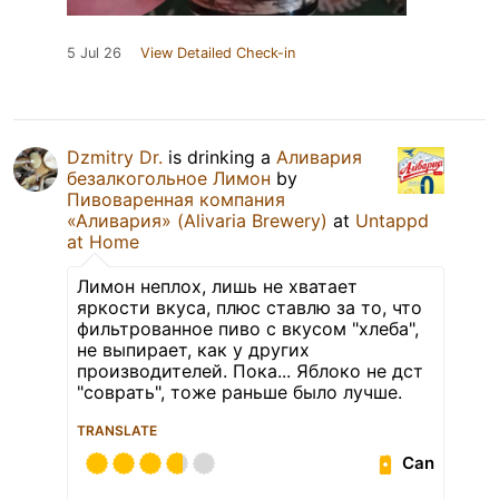
5 Jul 26
View Detailed Check-in
Dzmitry Dr.
is drinking a
Аливария
безалкогольное Лимон
by
Пивоваренная компания
«Аливария» (Alivaria Brewery)
at
Untappd
at Home
Лимон неплох, лишь не хватает
яркости вкуса, плюс ставлю за то, что
фильтрованное пиво с вкусом "хлеба",
не выпирает, как у других
производителей. Пока... Яблоко не дст
"соврать", тоже раньше было лучше.
TRANSLATE
Can