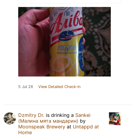
5 Jul 26
View Detailed Check-in
Dzmitry Dr.
is drinking a
Sankei
(Малина мята мандарин)
by
Moonspeak Brewery
at
Untappd at
Home