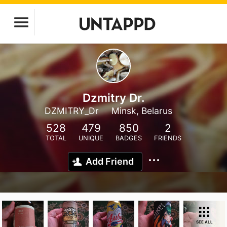
Dzmitry Dr.
DZMITRY_Dr
Minsk, Belarus
528
479
850
2
TOTAL
UNIQUE
BADGES
FRIENDS
Add Friend
SEE ALL