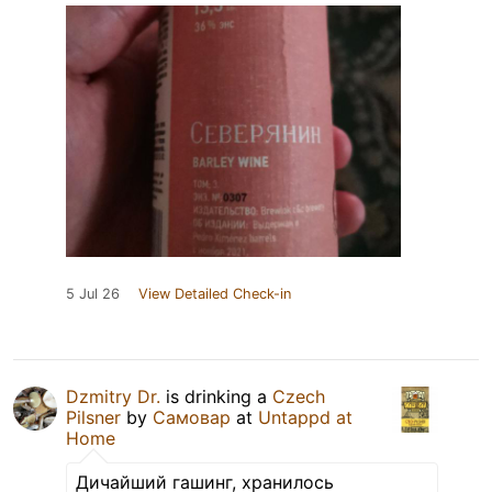
5 Jul 26
View Detailed Check-in
Dzmitry Dr.
is drinking a
Czech
Pilsner
by
Самовар
at
Untappd at
Home
Дичайший гашинг, хранилось