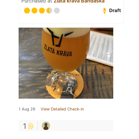
Purchased at
Zlatá kráva Bandaska
Draft
1 Aug 26
View Detailed Check-in
1