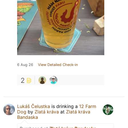
6 Aug 26
View Detailed Check-in
2
Lukáš Čelustka
is drinking a
12 Farm
Dog
by
Zlatá kráva
at
Zlatá kráva
Bandaska