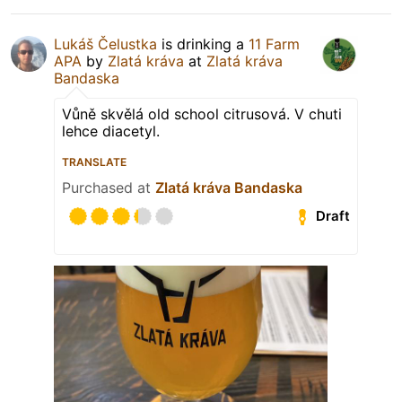
Lukáš Čelustka
is drinking a
11 Farm
APA
by
Zlatá kráva
at
Zlatá kráva
Bandaska
Vůně skvělá old school citrusová. V chuti
lehce diacetyl.
TRANSLATE
Purchased at
Zlatá kráva Bandaska
Draft