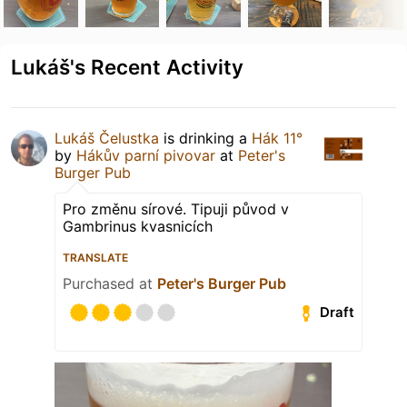
Lukáš's Recent Activity
Lukáš Čelustka
is drinking a
Hák 11°
by
Hákův parní pivovar
at
Peter's
Burger Pub
Pro změnu sírové. Tipuji původ v
Gambrinus kvasnicích
TRANSLATE
Purchased at
Peter's Burger Pub
Draft