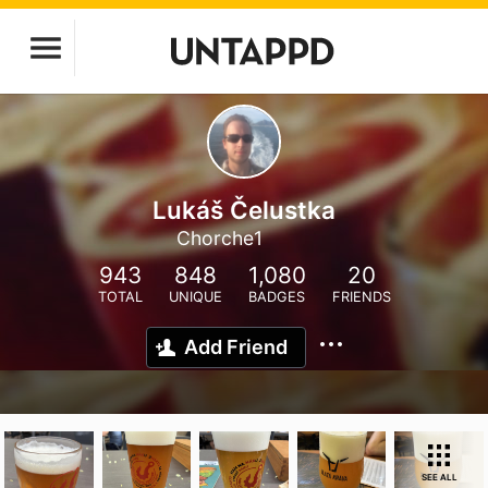
Lukáš Čelustka
Chorche1
943
848
1,080
20
TOTAL
UNIQUE
BADGES
FRIENDS
Add Friend
SEE ALL