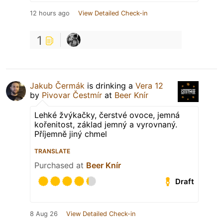
12 hours ago
View Detailed Check-in
1
Jakub Čermák
is drinking a
Vera 12
by
Pivovar Čestmír
at
Beer Knír
Lehké žvýkačky, čerstvé ovoce, jemná
kořenitost, základ jemný a vyrovnaný.
Příjemně jiný chmel
TRANSLATE
Purchased at
Beer Knír
Draft
8 Aug 26
View Detailed Check-in