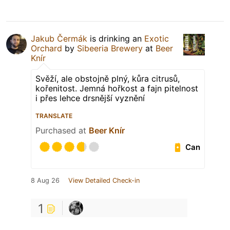
Jakub Čermák
is drinking an
Exotic
Orchard
by
Sibeeria Brewery
at
Beer
Knír
Svěží, ale obstojně plný, kůra citrusů,
kořenitost. Jemná hořkost a fajn pitelnost
i přes lehce drsnější vyznění
TRANSLATE
Purchased at
Beer Knír
Can
8 Aug 26
View Detailed Check-in
1