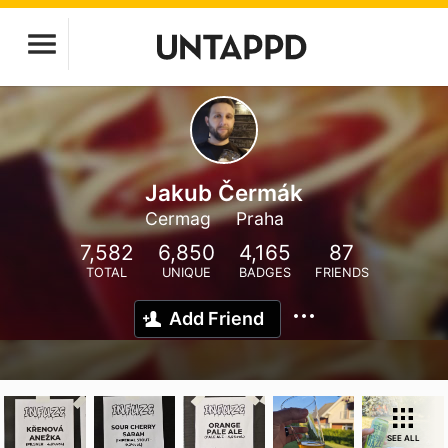
Jakub Čermák
Cermag
Praha
7,582
6,850
4,165
87
TOTAL
UNIQUE
BADGES
FRIENDS
Add Friend
SEE ALL