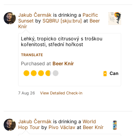
Jakub Čermák
is drinking a
Pacific
Sunset
by
SQBRU [skjuːbru]
at
Beer
Knír
Lehký, tropicko citrusový s troškou
kořenitosti, střední hořkost
TRANSLATE
Purchased at
Beer Knír
Can
7 Aug 26
View Detailed Check-in
Jakub Čermák
is drinking a
World
Hop Tour
by
Pivo Václav
at
Beer Knír