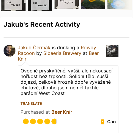
Jakub's Recent Activity
Jakub Čermák
is drinking a
Rowdy
Racoon
by
Sibeeria Brewery
at
Beer
Knír
Ovocně pryskyřičné, vyšší, ale nekousací
hořkost bez trpkosti. Solidní tělo, sušší
dojezd, celkově hrozně dobře vyvážené
chuťově, dlouho jsem neměl takhle
parádní West Coast
TRANSLATE
Purchased at
Beer Knír
Can