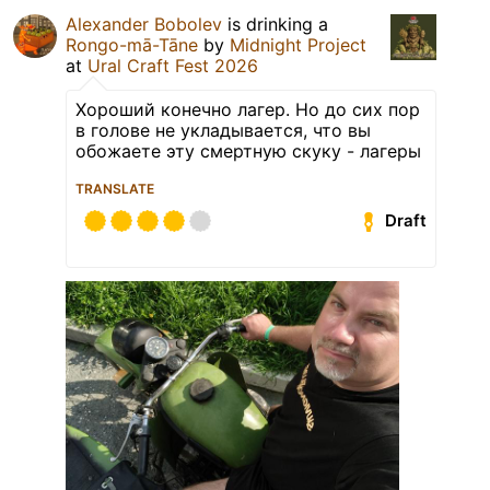
Alexander Bobolev
is drinking a
Rongo-mā-Tāne
by
Midnight Project
at
Ural Craft Fest 2026
Хороший конечно лагер. Но до сих пор
в голове не укладывается, что вы
обожаете эту смертную скуку - лагеры
TRANSLATE
Draft