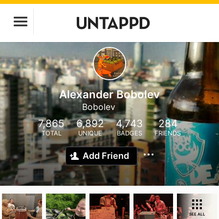
Alexander Bobolev
Bobolev
7,865
6,892
4,743
284
TOTAL
UNIQUE
BADGES
FRIENDS
Add Friend
SEE ALL