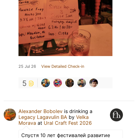
25 Jul 26
View Detailed Check-in
5
Alexander Bobolev
is drinking a
Legacy Lagavulin BA
by
Velka
Morava
at
Ural Craft Fest 2026
Спустя 10 лет фестивалей развитие