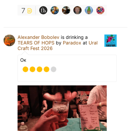
7
Alexander Bobolev
is drinking a
TEARS OF HOPS
by
Paradox
at
Ural
Craft Fest 2026
Ок