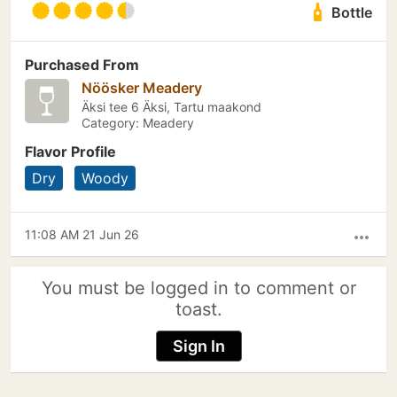
Bottle
Purchased From
Nöösker Meadery
Äksi tee 6 Äksi, Tartu maakond
Category: Meadery
Flavor Profile
Dry
Woody
11:08 AM 21 Jun 26
more_horiz
You must be logged in to comment or
toast.
Sign In