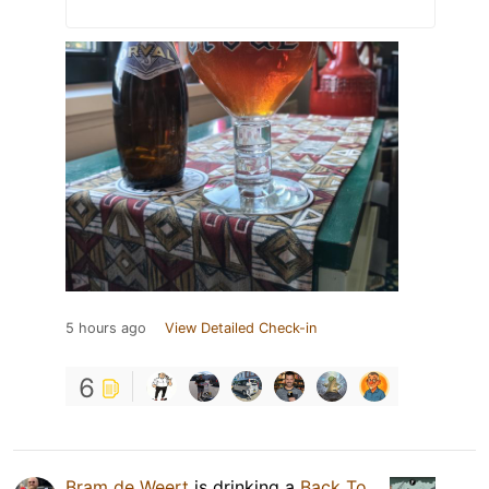
5 hours ago
View Detailed Check-in
6
Bram de Weert
is drinking a
Back To