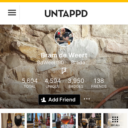
Bram de Weert
BdWeert90
Breda
5,604
4,594
3,950
138
TOTAL
UNIQUE
BADGES
FRIENDS
Add Friend
SEE ALL