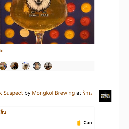
in
k Suspect
by
Mongkol Brewing
at
ร้าน
ย็น
Can