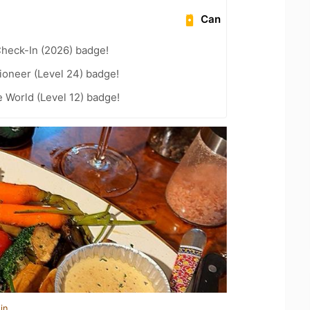
Can
heck-In (2026) badge!
ioneer (Level 24) badge!
e World (Level 12) badge!
in