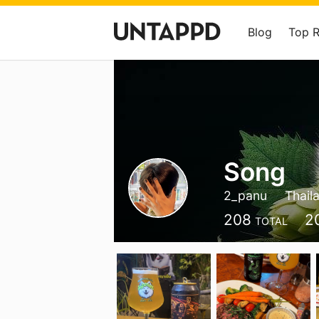
Blog
Top 
Song
2_panu
Thail
208
2
TOTAL