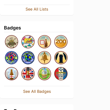
See All Lists
Badges
See All Badges