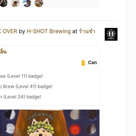
K OVER
by
H-SHOT Brewing
at
ร้านชำ
ย็น
Can
se (Level 11) badge!
c Brew (Level 41) badge!
n (Level 34) badge!