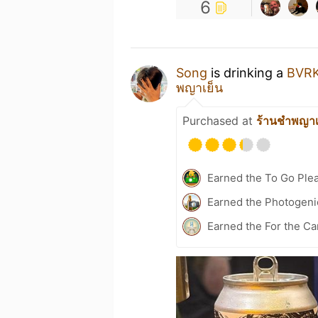
6
Song
is drinking a
BVR
พญาเย็น
Purchased at
ร้านชำพญาเ
Earned the To Go Plea
Earned the Photogeni
Earned the For the Ca