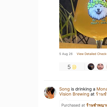
5 Aug 26
View Detailed Check-
5
Song
is drinking a
Mona
Vision Brewing
at
ร้านช
Purchased at
ร้านชำพญาเ