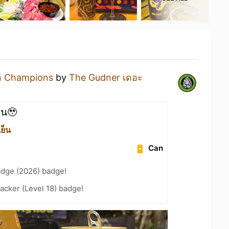
n Champions
by
The Gudner เดอะ
าน🥹
ย็น
Can
adge (2026) badge!
cker (Level 18) badge!