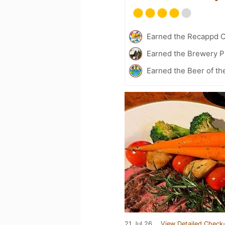
Earned the Recappd C
Earned the Brewery P
Earned the Beer of th
21 Jul 26
View Detailed Check-