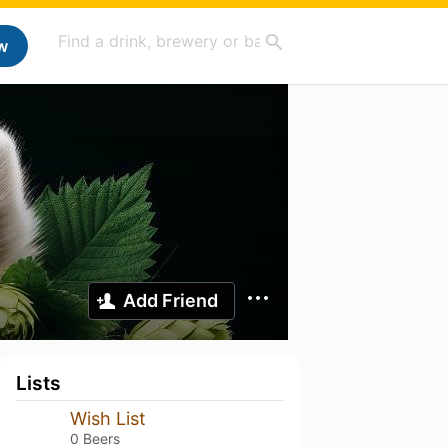
w
Add Friend
Lists
Wish List
0 Beers