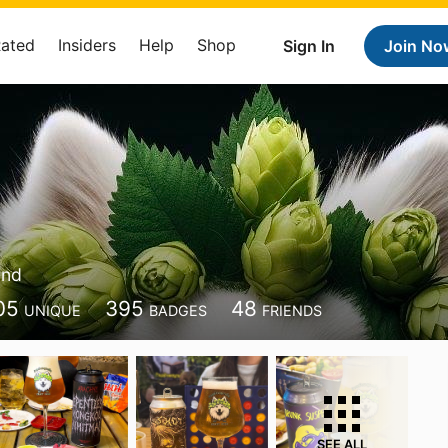
Rated
Insiders
Help
Shop
Sign In
Join No
and
05
395
48
UNIQUE
BADGES
FRIENDS
SEE ALL