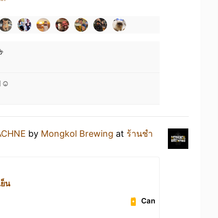

☺️
ACHNE
by
Mongkol Brewing
at
ร้านชำ
ย็น
Can