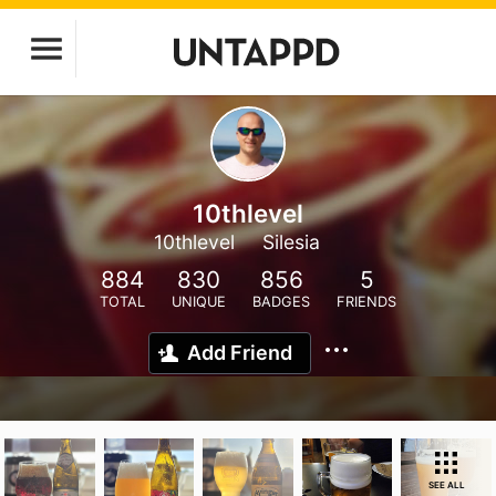
10thlevel
10thlevel
Silesia
884
830
856
5
TOTAL
UNIQUE
BADGES
FRIENDS
Add Friend
SEE ALL