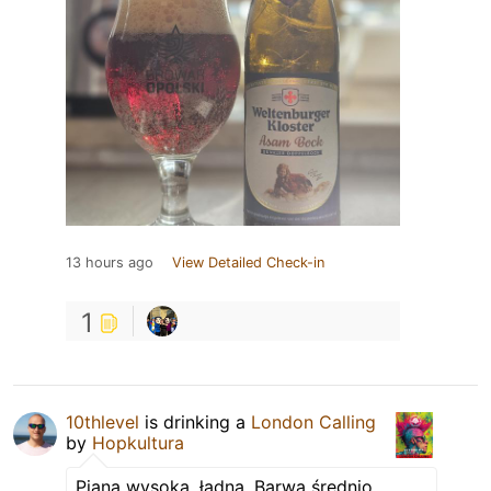
13 hours ago
View Detailed Check-in
1
10thlevel
is drinking a
London Calling
by
Hopkultura
Piana wysoka, ładna. Barwa średnio