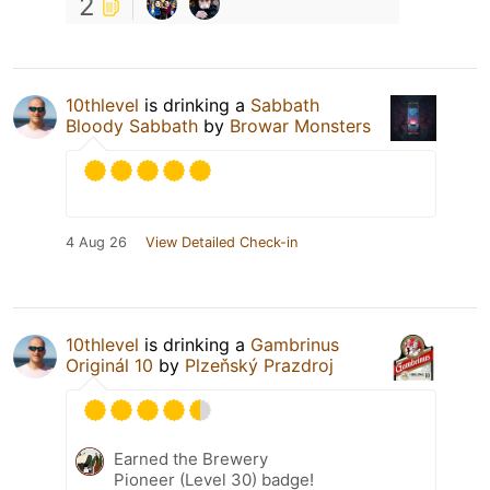
2
10thlevel
is drinking a
Sabbath
Bloody Sabbath
by
Browar Monsters
4 Aug 26
View Detailed Check-in
10thlevel
is drinking a
Gambrinus
Originál 10
by
Plzeňský Prazdroj
Earned the Brewery
Pioneer (Level 30) badge!