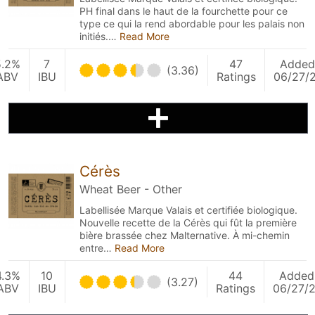
PH final dans le haut de la fourchette pour ce
type ce qui la rend abordable pour les palais non
initiés.…
Read More
5.2%
7
47
Added
(3.36)
ABV
IBU
Ratings
06/27/2
Cérès
Wheat Beer - Other
Labellisée Marque Valais et certifiée biologique.
Nouvelle recette de la Cérès qui fût la première
bière brassée chez Malternative. À mi-chemin
entre…
Read More
4.3%
10
44
Added
(3.27)
ABV
IBU
Ratings
06/27/2