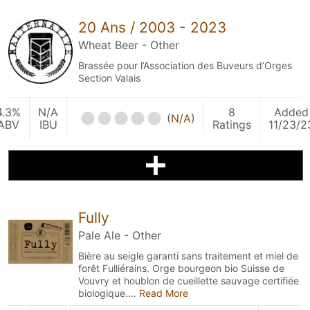
20 Ans / 2003 - 2023
Wheat Beer - Other
Brassée pour l’Association des Buveurs d’Orges
Section Valais
4.3%
N/A
8
Added
(
N/A
)
ABV
IBU
Ratings
11/23/2
Fully
Pale Ale - Other
Bière au seigle garanti sans traitement et miel de
forêt Fulliérains. Orge bourgeon bio Suisse de
Vouvry et houblon de cueillette sauvage certifiée
biologique.…
Read More