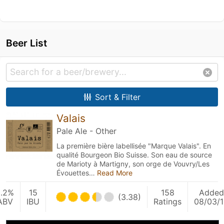
Beer List
Sort & Filter
Valais
Pale Ale - Other
La première bière labellisée "Marque Valais". En
qualité Bourgeon Bio Suisse. Son eau de source
de Marioty à Martigny, son orge de Vouvry/Les
Évouettes…
Read More
5.2%
15
158
Added
(3.38)
ABV
IBU
Ratings
08/03/