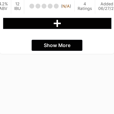
4.2%
12
4
Added
(
N/A
)
ABV
IBU
Ratings
06/27/2
Show More