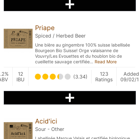
Priape
Spiced / Herbed Beer
Une bière au gingembre 100% suisse labellisée
Bourgeon Bio Suisse! Orge valaisanne de
Vouvry/Les Evouettes et du houblon bio de
cueillette sauvage certifiée…
Read More
5.2%
12
123
Added
(3.34)
ABV
IBU
Ratings
09/02/
Acid'ici
Sour - Other
Labellisée Marque Valais et certifiée biologique.