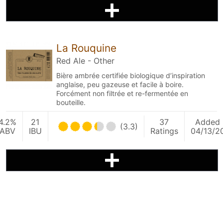
La Rouquine
Red Ale - Other
Bière ambrée certifiée biologique d’inspiration
anglaise, peu gazeuse et facile à boire.
Forcément non filtrée et re-fermentée en
bouteille.
4.2%
21
37
Added
(3.3)
ABV
IBU
Ratings
04/13/2