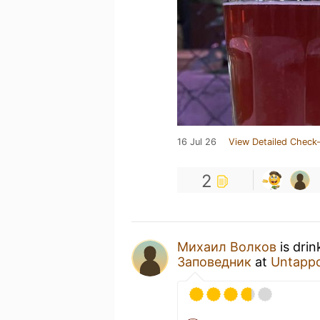
16 Jul 26
View Detailed Check-
2
Михаил Волков
is drin
Заповедник
at
Untapp