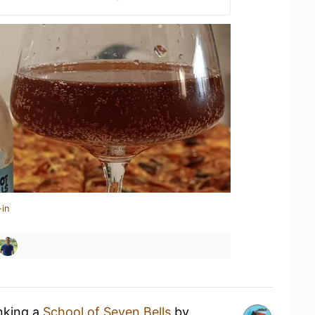
-in
inking a
School of Seven Bells
by