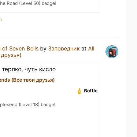
the Road (Level 50) badge!
n
 of Seven Bells
by
Заповедник
at
All
 друзья)
 терпко, чуть кисло
iends (Все твои друзья)
Bottle
pleseed (Level 18) badge!