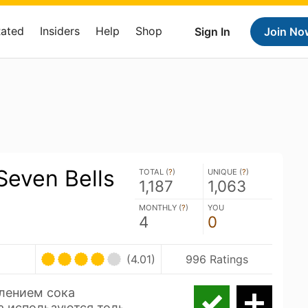
Rated
Insiders
Help
Shop
Sign In
Join No
Seven Bells
TOTAL (
?
)
UNIQUE (
?
)
1,187
1,063
MONTHLY (
?
)
YOU
4
0
U
(4.01)
996 Ratings
лением сока
а используются толь