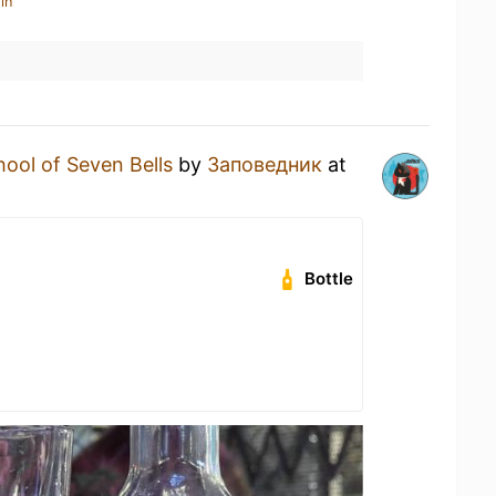
in
ool of Seven Bells
by
Заповедник
at
Bottle