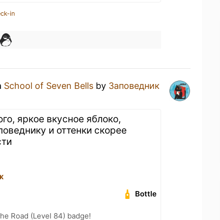
ck-in
a
School of Seven Bells
by
Заповедник
го, яркое вкусное яблоко,
оведнику и оттенки скорее
сти
ж
Bottle
the Road (Level 84) badge!