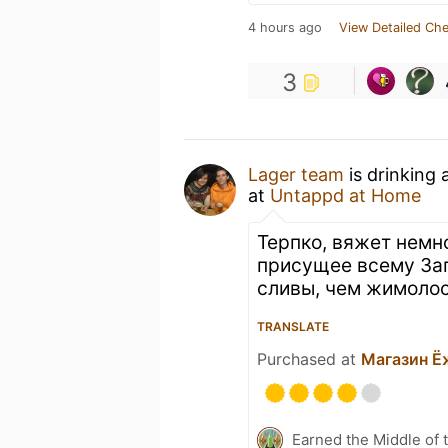
4 hours ago
View Detailed Che
3
Lager team
is drinking 
at
Untappd at Home
Терпко, вяжет немно
присущее всему Зап
сливы, чем жимоло
TRANSLATE
Purchased at
Магазин Ё
Earned the Middle of 