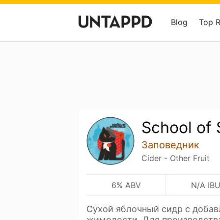
Blog
Top 
School of 
Заповедник
Cider - Other Fruit
6% ABV
N/A IB
Сухой яблочный сидр с добав
жимолости. Для производств