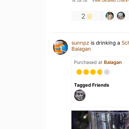
18 Jul 26
View Detailed Check-
2
sunnpz
is drinking a
Sch
Balagan
Purchased at
Balagan
Tagged Friends