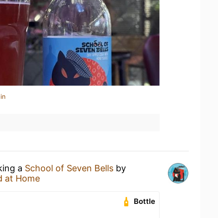
in
king a
School of Seven Bells
by
d at Home
Bottle