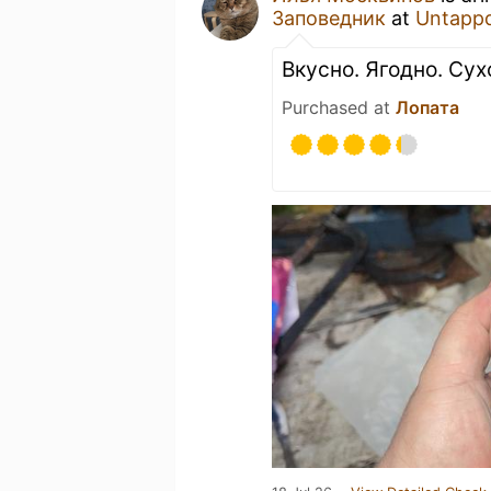
Заповедник
at
Untapp
Вкусно. Ягодно. Су
Purchased at
Лопата