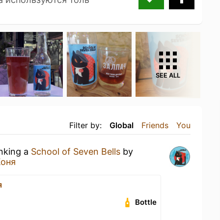
SEE ALL
Filter by:
Global
Friends
You
inking a
School of Seven Bells
by
Коня
я
Bottle