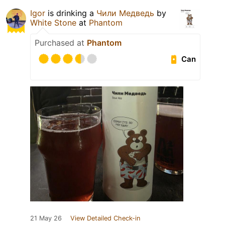
Igor
is drinking a
Чили Медведь
by
White Stone
at
Phantom
Purchased at
Phantom
Can
21 May 26
View Detailed Check-in