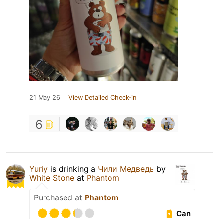
21 May 26
View Detailed Check-in
6
Yuriy
is drinking a
Чили Медведь
by
White Stone
at
Phantom
Purchased at
Phantom
Can