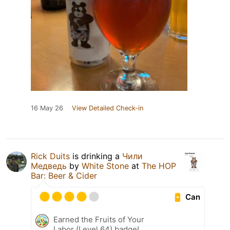
16 May 26
View Detailed Check-in
Rick Duits
is drinking a
Чили
Медведь
by
White Stone
at
The HOP
Bar: Beer & Cider
Can
Earned the Fruits of Your
Labor (Level 64) badge!