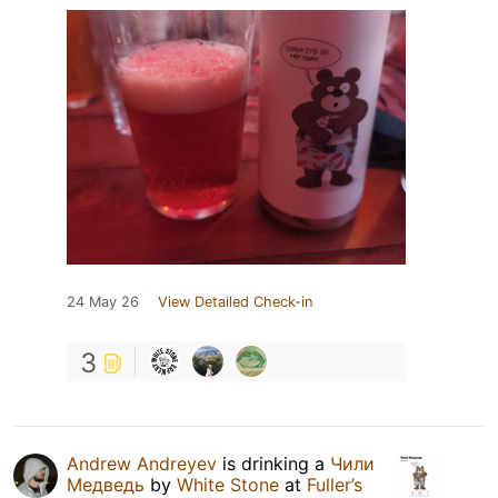
24 May 26
View Detailed Check-in
3
Andrew Andreyev
is drinking a
Чили
Медведь
by
White Stone
at
Fuller’s