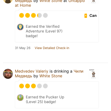
Медведь
by
White Stone
at
Untappd
at Home
Can
Earned the Verified
Adventure (Level 97)
badge!
31 May 26
View Detailed Check-in
Medvedev Valeriy
is drinking a
Чили
Медведь
by
White Stone
Earned the Pucker Up
(Level 25) badge!