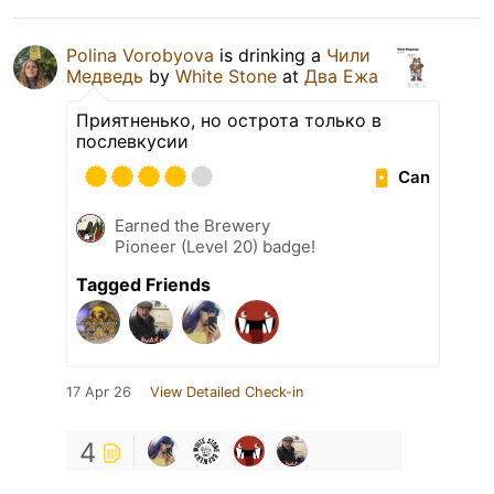
Polina Vorobyova
is drinking a
Чили
Медведь
by
White Stone
at
Два Ежа
Приятненько, но острота только в
послевкусии
Can
Earned the Brewery
Pioneer (Level 20) badge!
Tagged Friends
17 Apr 26
View Detailed Check-in
4