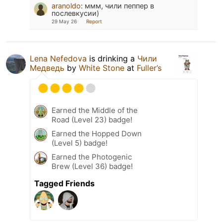
aranoldo
:
ммм, чили пеппер в
послевкусии)
29 May 26
Report
Lena Nefedova
is drinking a
Чили
Медведь
by
White Stone
at
Fuller’s
Earned the Middle of the
Road (Level 23) badge!
Earned the Hopped Down
(Level 5) badge!
Earned the Photogenic
Brew (Level 36) badge!
Tagged Friends