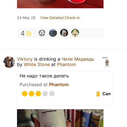
24 May 26
View Detailed Check-in
4
Viktory
is drinking a
Чили Медведь
by
White Stone
at
Phantom
Не надо такое делать
Purchased at
Phantom
Can