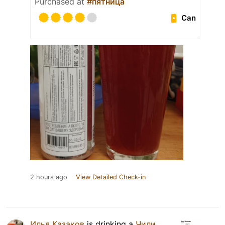
Purchased at
#пятница
Can
2 hours ago
View Detailed Check-in
Илья Казаков
is drinking a
Чили