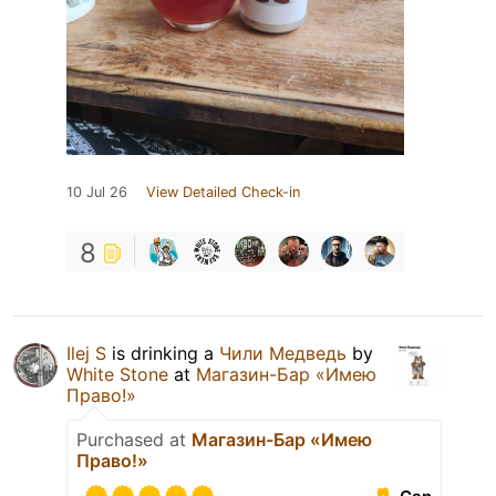
10 Jul 26
View Detailed Check-in
8
Ilej S
is drinking a
Чили Медведь
by
White Stone
at
Магазин-Бар «Имею
Право!»
Purchased at
Магазин-Бар «Имею
Право!»