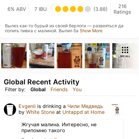
216
6% ABV
7 IBU
(3.88)
Ratings
Вылез как-то бурый из своей берлоги — развеяться да
попить пивка с малиной. Выпил ба
Show More
SEE ALL
Global Recent Activity
Filter by:
Global
Friends
You
Evgenii
is drinking a
Чили Медведь
by
White Stone
at
Untappd at Home
Жгучая малина. Интересно, не
припомню такого