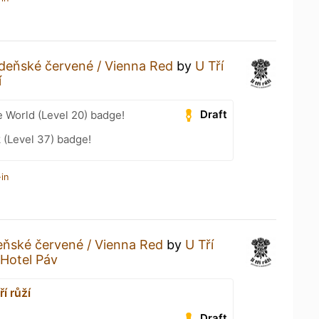
deňské červené / Vienna Red
by
U Tří
í
Draft
e World (Level 20) badge!
 (Level 37) badge!
in
eňské červené / Vienna Red
by
U Tří
Hotel Páv
í růží
Draft