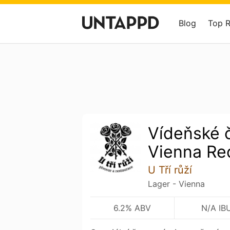
Blog
Top 
Vídeňské 
Vienna Re
U Tří růží
Lager - Vienna
6.2% ABV
N/A IB