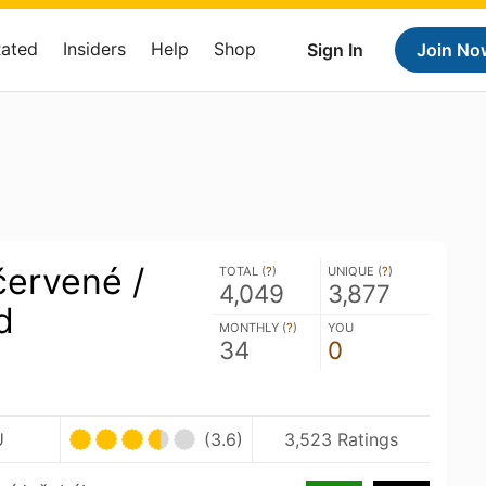
Rated
Insiders
Help
Shop
Sign In
Join No
červené /
TOTAL (
?
)
UNIQUE (
?
)
4,049
3,877
d
MONTHLY (
?
)
YOU
34
0
U
(3.6)
3,523 Ratings