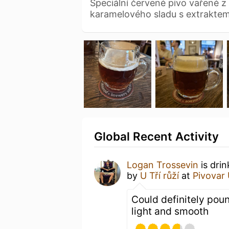
Speciální červené pivo vařené z
karamelového sladu s extrakte
Global Recent Activity
Logan Trossevin
is dri
by
U Tří růží
at
Pivovar 
Could definitely poun
light and smooth