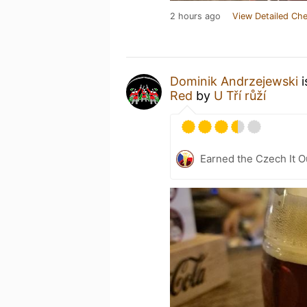
2 hours ago
View Detailed Che
Dominik Andrzejewski
i
Red
by
U Tří růží
Earned the Czech It O