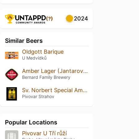
2024
(?)
Similar Beers
Oldgott Barique
U Medvídků
Amber Lager (Jantarový ležák)
Bernard Family Brewery
Sv. Norbert Special Amber Beer
Pivovar Strahov
Popular Locations
Pivovar U Tří růží