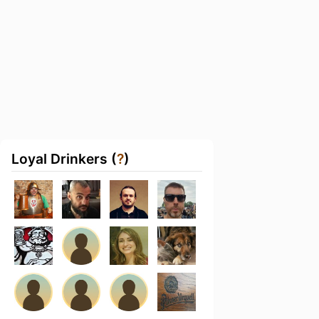
Loyal Drinkers (
?
)