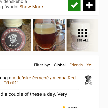
 vídeňského a
m původní
Show More
SEE ALL
Filter by:
Global
Friends
You
nking a
Vídeňské červené / Vienna Red
U Tří růží
d a couple of these a day. Very