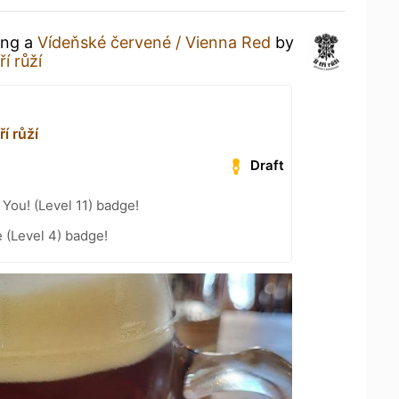
ing a
Vídeňské červené / Vienna Red
by
í růží
í růží
Draft
You! (Level 11) badge!
e (Level 4) badge!