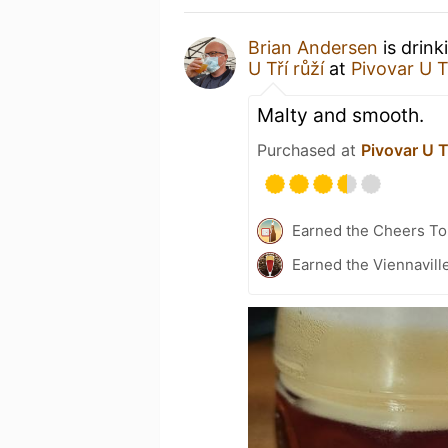
Brian Andersen
is drink
U Tří růží
at
Pivovar U Tř
Malty and smooth.
Purchased at
Pivovar U Tř
Earned the Cheers To 
Earned the Viennavill