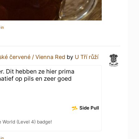
in
ské červené / Vienna Red
by
U Tří růží
er. Dit hebben ze hier prima
atief op pils en zeer goed
Side Pull
e World (Level 4) badge!
in