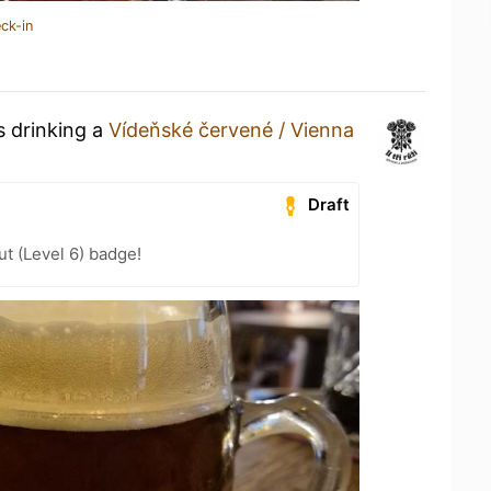
ck-in
s drinking a
Vídeňské červené / Vienna
Draft
ut (Level 6) badge!