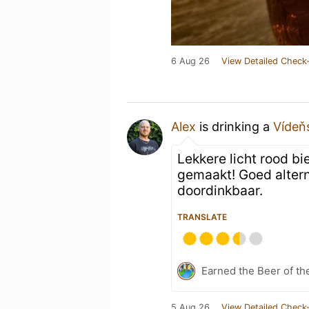
6 Aug 26
View Detailed Check-
Alex
is drinking a
Vídeň
Lekkere licht rood bi
gemaakt! Goed altern
doordinkbaar.
TRANSLATE
Earned the Beer of th
5 Aug 26
View Detailed Check-