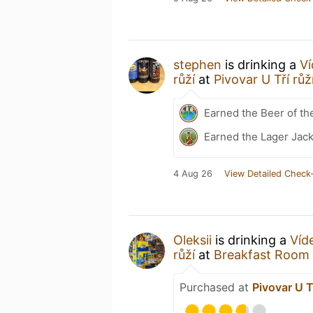
stephen
is drinking a
Ví
růží
at
Pivovar U Tří růž
Earned the Beer of th
Earned the Lager Jack
4 Aug 26
View Detailed Check-
Oleksiі
is drinking a
Víd
růží
at
Breakfast Room 
Purchased at
Pivovar U Tř