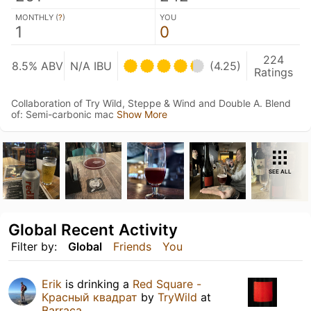
MONTHLY (
?
)
YOU
1
0
224
8.5% ABV
N/A IBU
(4.25)
Ratings
Collaboration of Try Wild, Steppe & Wind and Double A. Blend
of: Semi-carbonic mac
Show More
SEE ALL
Global Recent Activity
Filter by:
Global
Friends
You
Erik
is drinking a
Red Square -
Красный квадрат
by
TryWild
at
Barraca