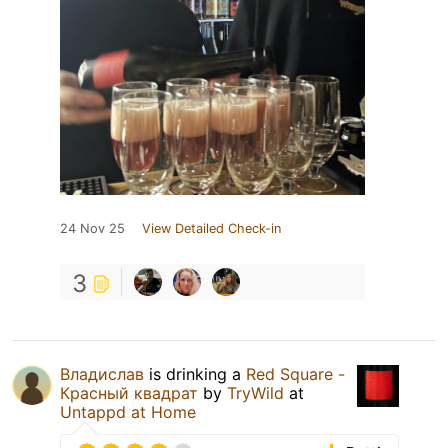
24 Nov 25
View Detailed Check-in
3
Владислав
is drinking a
Red Square -
Красный квадрат
by
TryWild
at
Untappd at Home