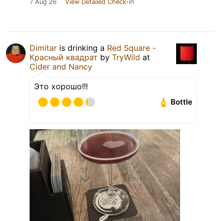
7 Aug 26
View Detailed Check-in
Dimitar
is drinking a
Red Square -
Красный квадрат
by
TryWild
at
Cider and Nancy
Это хорошо!!!
Bottle