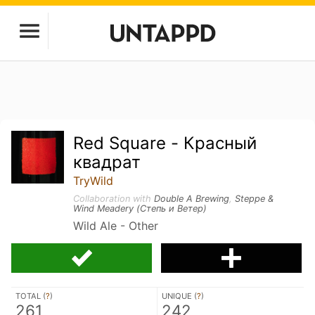
Red Square - Красный
квадрат
TryWild
Collaboration with
Double A Brewing
,
Steppe &
Wind Meadery (Степь и Ветер)
Wild Ale - Other
TOTAL (
?
)
UNIQUE (
?
)
261
242