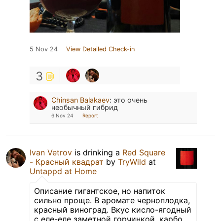
5 Nov 24
View Detailed Check-in
3
Chinsan Balakaev
:
это очень
необычный гибрид
6 Nov 24
Report
Ivan Vetrov
is drinking a
Red Square
- Красный квадрат
by
TryWild
at
Untappd at Home
Описание гигантское, но напиток
сильно проще. В аромате черноплодка,
красный виноград. Вкус кисло-ягодный
с еле-еле заметной горчинкой, карбо