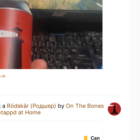
-in
g a
Rödskär (Родшер)
by
On The Bones
tappd at Home
Can