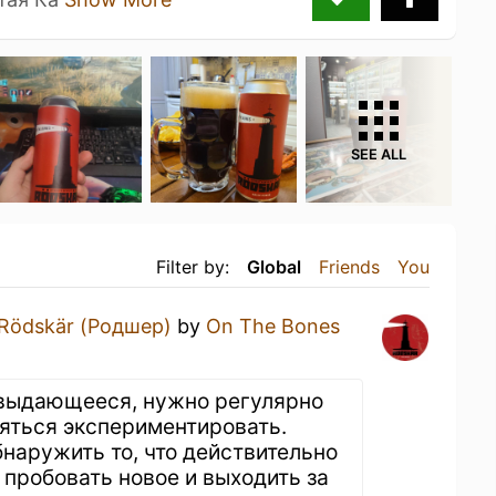
SEE ALL
Filter by:
Global
Friends
You
Rödskär (Родшер)
by
On The Bones
 выдающееся, нужно регулярно
ояться экспериментировать.
бнаружить то, что действительно
 пробовать новое и выходить за