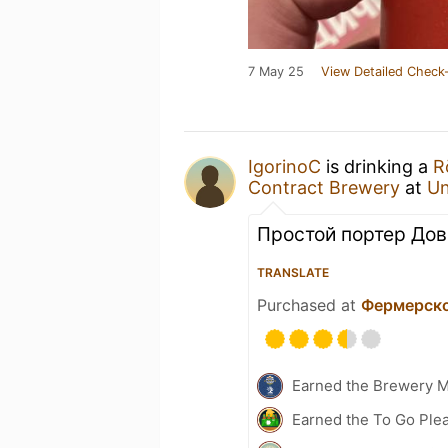
7 May 25
View Detailed Check-
IgorinoC
is drinking a
R
Contract Brewery
at
Un
Простой портер Дов
TRANSLATE
Purchased at
Фермерск
Earned the Brewery 
Earned the To Go Plea