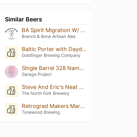
Similar Beers
BA Spirit Migration W/ Coconut & Vanilla
Branch & Bone Artisan Ales
Baltic Porter with Daydream Coffee (Single Cask) - 2022
Goldfinger Brewing Company
Single Barrel 328 Name: Boysenberry Bretted Bourbon Baltic Porter
Garage Project
Steve And Eric's Neat Beer
The North Fork Brewery
Retrograd Makers Mark BA
Tonewood Brewing