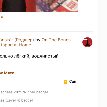
in
ödskär (Родшер)
by
On The Bones
tappd at Home
ольно лёгкий, водянистый
ое Мясо
Can
Madness 2025 Winner badge!
se (Level 4) badge!