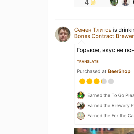
4
Семен Тлитов
is drink
Bones Contract Brewe
Горькое, вкус не по
TRANSLATE
Purchased at
BeerShop
Earned the To Go Plea
Earned the Brewery Pi
Earned the For the Ca