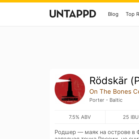
Blog
Top 
Rödskär (
On The Bones Co
Porter - Baltic
7.5% ABV
25 IBU
Родшер — маяк на острове в 
западная точка России, не сч