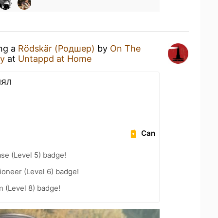
ing a
Rödskär (Родшер)
by
On The
ry
at
Untappd at Home
нял
Can
se (Level 5) badge!
oneer (Level 6) badge!
n (Level 8) badge!