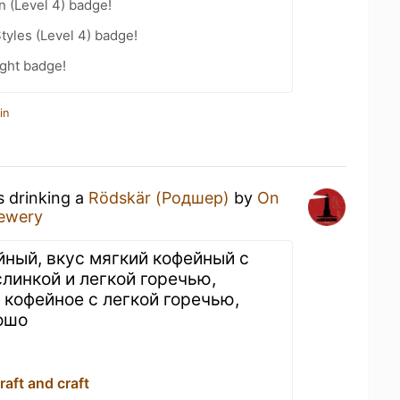
n (Level 4) badge!
tyles (Level 4) badge!
ght badge!
in
s drinking a
Rödskär (Родшер)
by
On
rewery
йный, вкус мягкий кофейный с
слинкой и легкой горечью,
 кофейное с легкой горечью,
ошо
aft and craft