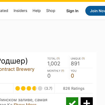
Rated
Insiders
Help
Shop
Sign In
Join No
Родшер)
TOTAL (
?
)
UNIQUE (
?
)
1,002
891
ntract Brewery
MONTHLY (
?
)
YOU
0
0
(3.7)
826 Ratings
Финском заливе, самая
итая Ка
Show More