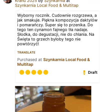
Kranu 2025
by
Szynkarnia
at
Szynkarnia Local Food & Multitap
Wyborny rocznik. Cudownie rozgrzewa, a
jak smakuje. Piękna kompozycja daktylów
i pomarańczy. Super się to przenika. Do
tego ten cynamon fajnego tła nadaje.
Słodka, do degustacji, nie do chlania. Na
Święta to grzech byłoby tego nie
powtórzyć!
TRANSLATE
Purchased at
Szynkarnia Local Food &
Multitap
Draft