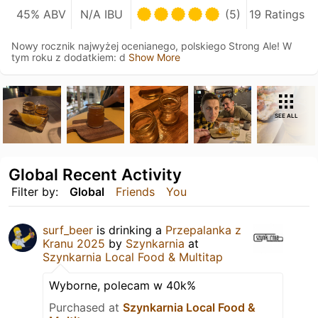
45% ABV
N/A IBU
(5)
19 Ratings
Nowy rocznik najwyżej ocenianego, polskiego Strong Ale! W
tym roku z dodatkiem: d
Show More
SEE ALL
Global Recent Activity
Filter by:
Global
Friends
You
surf_beer
is drinking a
Przepalanka z
Kranu 2025
by
Szynkarnia
at
Szynkarnia Local Food & Multitap
Wyborne, polecam w 40k%
Purchased at
Szynkarnia Local Food &