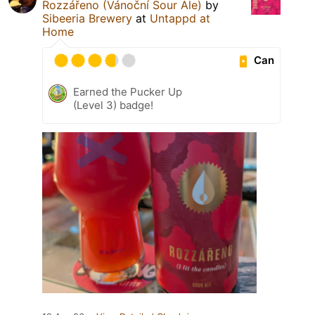
Rozzářeno (Vánoční Sour Ale)
by
Sibeeria Brewery
at
Untappd at
Home
Can
Earned the Pucker Up
(Level 3) badge!