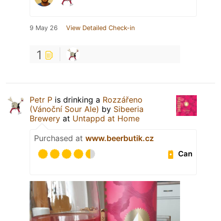
9 May 26
View Detailed Check-in
1
Petr P
is drinking a
Rozzářeno
(Vánoční Sour Ale)
by
Sibeeria
Brewery
at
Untappd at Home
Purchased at
www.beerbutik.cz
Can