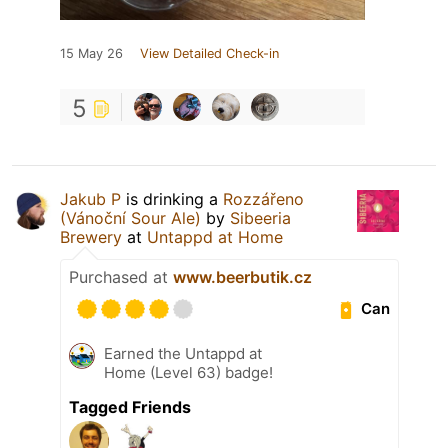
15 May 26
View Detailed Check-in
5
Jakub P
is drinking a
Rozzářeno
(Vánoční Sour Ale)
by
Sibeeria
Brewery
at
Untappd at Home
Purchased at
www.beerbutik.cz
Can
Earned the Untappd at
Home (Level 63) badge!
Tagged Friends