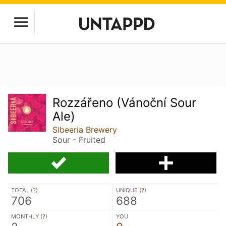
Rozzářeno (Vánoční Sour
Ale)
Sibeeria Brewery
Sour - Fruited
TOTAL (
?
)
UNIQUE (
?
)
706
688
MONTHLY (
?
)
YOU