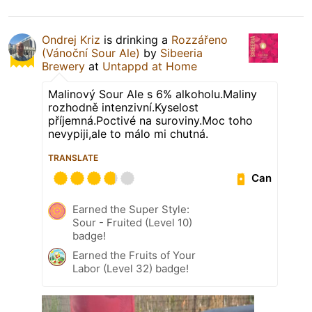
Ondrej Kriz
is drinking a
Rozzářeno
(Vánoční Sour Ale)
by
Sibeeria
Brewery
at
Untappd at Home
Malinový Sour Ale s 6% alkoholu.Maliny
rozhodně intenzivní.Kyselost
příjemná.Poctivé na suroviny.Moc toho
nevypiji,ale to málo mi chutná.
TRANSLATE
Can
Earned the Super Style:
Sour - Fruited (Level 10)
badge!
Earned the Fruits of Your
Labor (Level 32) badge!