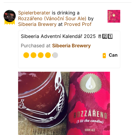
Spielerberater
is drinking a
Rozzářeno (Vánoční Sour Ale)
by
Sibeeria Brewery
at
Proved Prof
Sibeeria Adventní Kalendář 2025 🚪2️⃣1️⃣
Purchased at
Sibeeria Brewery
Can