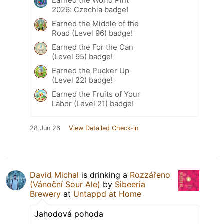
Earned the World Pint
2026: Czechia badge!
Earned the Middle of the
Road (Level 96) badge!
Earned the For the Can
(Level 95) badge!
Earned the Pucker Up
(Level 22) badge!
Earned the Fruits of Your
Labor (Level 21) badge!
28 Jun 26
View Detailed Check-in
David Michal
is drinking a
Rozzářeno
(Vánoční Sour Ale)
by
Sibeeria
Brewery
at
Untappd at Home
Jahodová pohoda