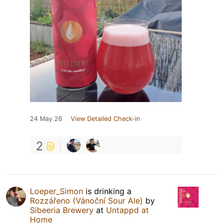
24 May 26
View Detailed Check-in
2
Loeper_Simon
is drinking a
Rozzářeno (Vánoční Sour Ale)
by
Sibeeria Brewery
at
Untappd at
Home