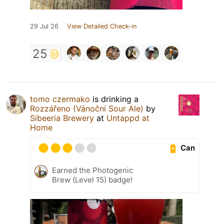
29 Jul 26
View Detailed Check-in
25
tomo czermako
is drinking a
Rozzářeno (Vánoční Sour Ale)
by
Sibeeria Brewery
at
Untappd at
Home
Can
Earned the Photogenic
Brew (Level 15) badge!