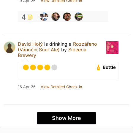
19 Apr 26
View Detailed Check-in
4
David Holý
is drinking a
Rozzářeno
(Vánoční Sour Ale)
by
Sibeeria
Brewery
Bottle
16 Apr 26
View Detailed Check-in
Show More