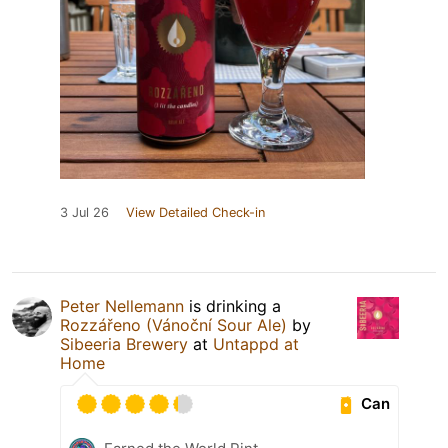
3 Jul 26
View Detailed Check-in
Peter Nellemann
is drinking a
Rozzářeno (Vánoční Sour Ale)
by
Sibeeria Brewery
at
Untappd at
Home
Can