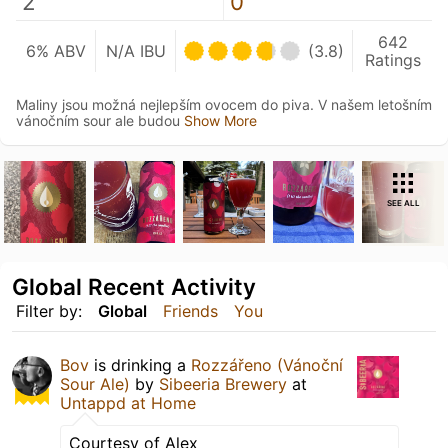
2
0
642
6% ABV
N/A IBU
(3.8)
Ratings
Maliny jsou možná nejlepším ovocem do piva. V našem letošním
vánočním sour ale budou
Show More
SEE ALL
Global Recent Activity
Filter by:
Global
Friends
You
Bov
is drinking a
Rozzářeno (Vánoční
Sour Ale)
by
Sibeeria Brewery
at
Untappd at Home
Courtesy of Alex