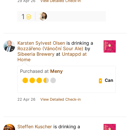
29 Apr 26
View Detailed Check-in
1
Karsten Sylvest Olsen
is drinking a
Rozzářeno (Vánoční Sour Ale)
by
Sibeeria Brewery
at
Untappd at
Home
Purchased at
Meny
Can
22 Apr 26
View Detailed Check-in
Steffen Kuscher
is drinking a