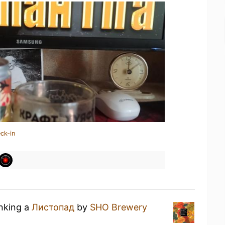
ck-in
inking a
Листопад
by
SHO Brewery