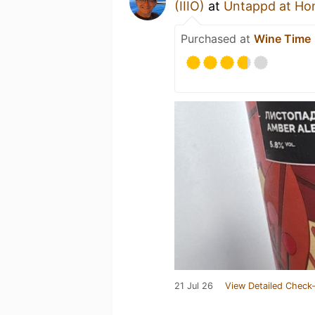
(IIIO)
at
Untappd at H
Purchased at
Wine Time
21 Jul 26
View Detailed Check-