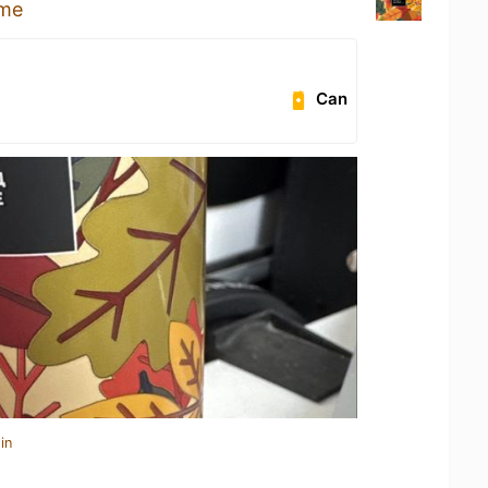
ome
Can
in