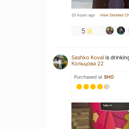
20 hours ago
View Detailed C
5
Sashko Koval
is drinkin
Кольцова 22
Purchased at
SHO