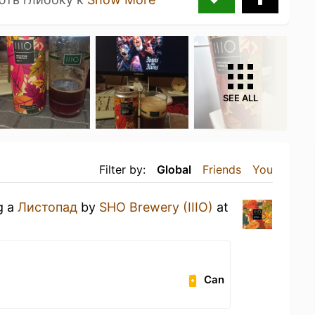
SEE ALL
Filter by:
Global
Friends
You
g a
Листопад
by
SHO Brewery (IIIO)
at
Can