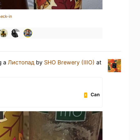
heck-in
g a
Листопад
by
SHO Brewery (IIIO)
at
Can