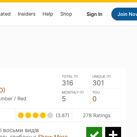
Rated
Insiders
Help
Shop
Sign In
Join No
TOTAL (
?
)
UNIQUE (
?
)
316
301
O)
MONTHLY (
?
)
YOU
5
0
Amber / Red
(3.87)
278 Ratings
і восьми видів
ють глибоку к
Show More