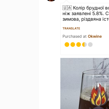
🇺🇦 Колір брудної 
ніж заявлені 5.8%. С
зимова, різдвяна іс
TRANSLATE
Purchased at
Okwine