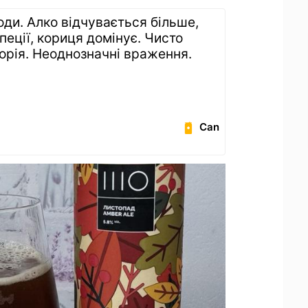
води. Алко відчувається більше,
пеції, кориця домінує. Чисто
торія. Неоднозначні враження.
Can