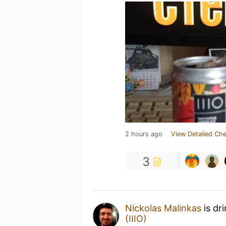
2 hours ago
View Detailed Che
3
Nickolas Malinkas
is dr
(IIIO)