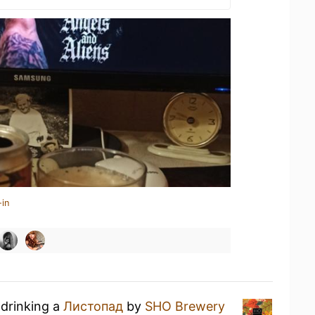
-in
 drinking a
Листопад
by
SHO Brewery