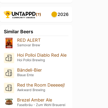
2026
(?)
Similar Beers
RED ALERT
Samovar Brew
Hoi Polloi Diablo Red Ale
Hoi Polloi Brewing
Bändeli-Bier
Blaue Ente
Red the Room Deeeeej!
Awkward Brewing
Brezel Amber Ale
Faselbräu - Zum Wohl Brauerei