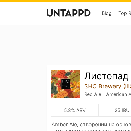
Blog
Top 
Листопад
SHO Brewery (III
Red Ale - American 
5.8% ABV
25 IBU
Amber Ale, створений на основ
німецького солоду, що форму