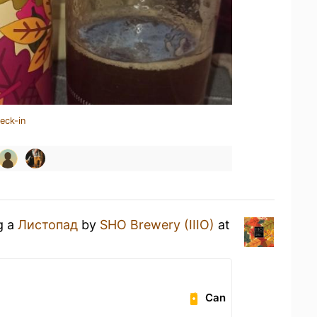
eck-in
g a
Листопад
by
SHO Brewery (IIIO)
at
Can