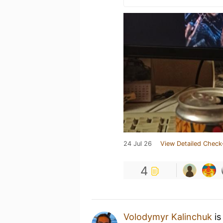
24 Jul 26
View Detailed Check
4
Volodymyr Kalinchuk
is