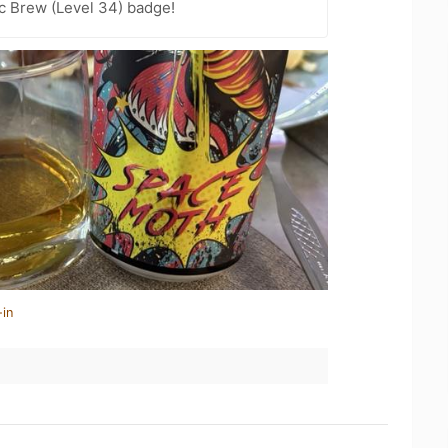
c Brew (Level 34) badge!
-in