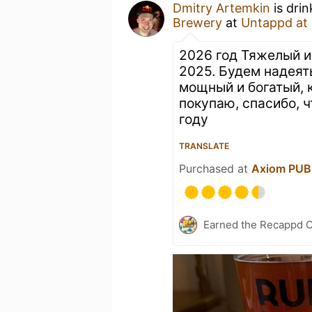
Dmitry Artemkin
is dri
Brewery
at
Untappd at
2026 год Тяжелый и 
2025. Будем надеять
мощный и богатый, 
покупаю, спасибо, ч
году
TRANSLATE
Purchased at
Axiom PU
Earned the Recappd C