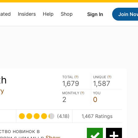
Rated
Insiders
Help
Shop
Sign In
Join No
th
TOTAL (
?
)
UNIQUE (
?
)
1,679
1,587
ry
MONTHLY (
?
)
YOU
2
0
(4.18)
1,467 Ratings
тво новинок в
связи с чем мы р
Show