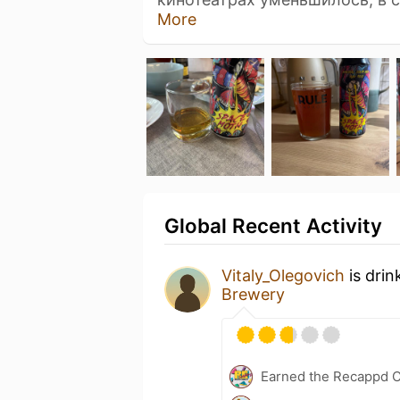
More
Global Recent Activity
Vitaly_Olegovich
is drin
Brewery
Earned the Recappd C