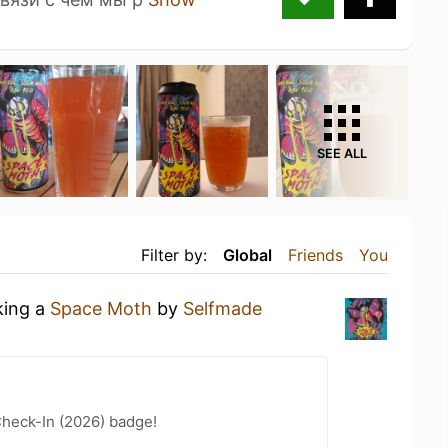
SEE ALL
Filter by:
Global
Friends
You
king a
Space Moth
by
Selfmade
heck-In (2026) badge!