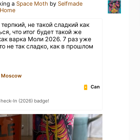
nking a
Space Moth
by
Selfmade
 Home
терпкий, не такой сладкий как
ся, что итог будет такой же
как варка Моли 2026. 7 раз уже
то не так сладко, как в прошлом
B Moscow
Can
heck-In (2026) badge!