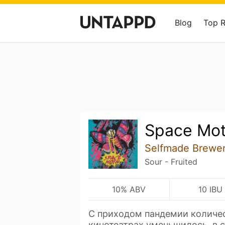
Blog
Top 
Space Mo
Selfmade Brewe
Sour - Fruited
10% ABV
10 IBU
С приходом пандемии количес
кинотеатрах уменьшилось, в 