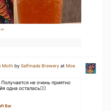
-in
e Moth
by
Selfmade Brewery
at
Мое
. Получается не очень приятно
я одна осталась🤷‍♂️
ft Bar