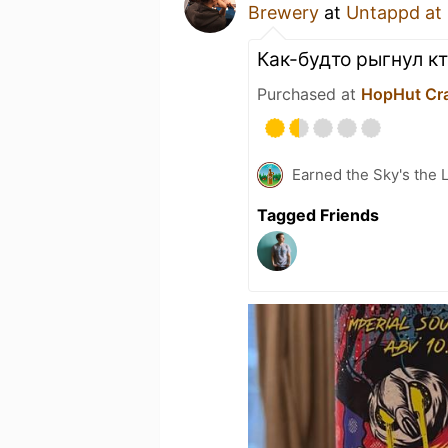
Brewery
at
Untappd at
Как-будто рыгнул кт
Purchased at
HopHut Cra
Earned the Sky's the L
Tagged Friends