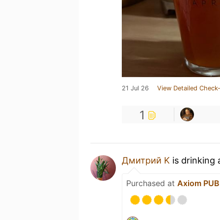
21 Jul 26
View Detailed Check-
1
Дмитрий K
is drinking
Purchased at
Axiom PU