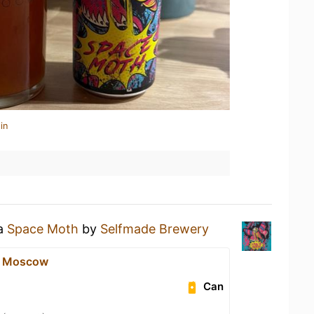
in
 a
Space Moth
by
Selfmade Brewery
B Moscow
Can