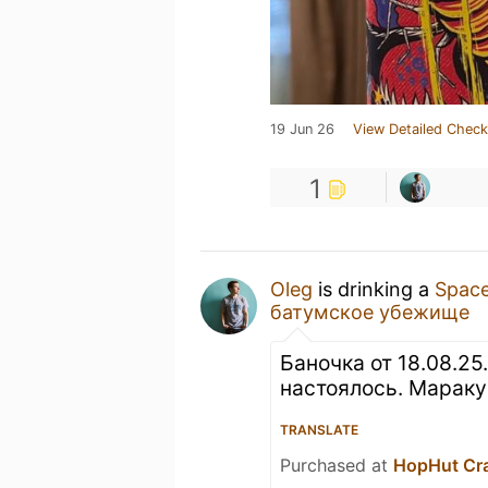
19 Jun 26
View Detailed Check
1
Oleg
is drinking a
Spac
батумское убежище
Баночка от 18.08.25
настоялось. Маракуй
TRANSLATE
Purchased at
HopHut Cra