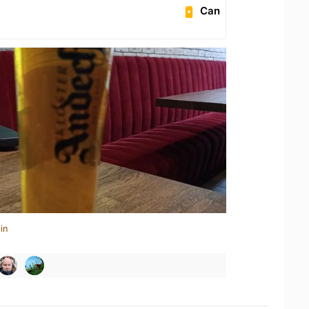
Can
in