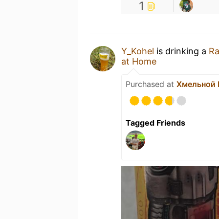
1
Y_Kohel
is drinking a
Ra
at Home
Purchased at
Хмельной 
Tagged Friends