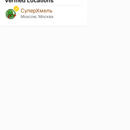
Verified Locations
СуперХмель
Moscow, Москва