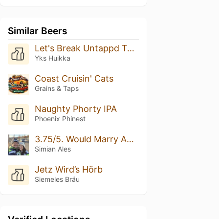
Similar Beers
Let's Break Untappd Together! Rate This Beer 5/5 Please
Yks Huikka
Coast Cruisin' Cats
Grains & Taps
Naughty Phorty IPA
Phoenix Phinest
3.75/5. Would Marry Again.
Simian Ales
Jetz Wird’s Hörb
Siemeles Bräu