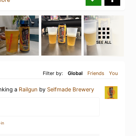
SEE ALL
Filter by:
Global
Friends
You
inking a
Railgun
by
Selfmade Brewery
-in