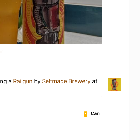
in
ing a
Railgun
by
Selfmade Brewery
at
Can