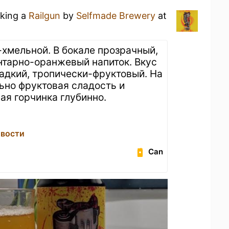
nking a
Railgun
by
Selfmade Brewery
at
хмельной. В бокале прозрачный,
янтарно-оранжевый напиток. Вкус
ладкий, тропически-фруктовый. На
ьно фруктовая сладость и
ая горчинка глубинно.
вости
Can