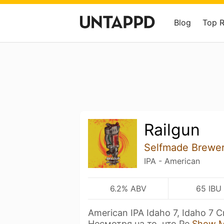
Blog
Top 
Railgun
Selfmade Brewe
IPA - American
6.2% ABV
65 IBU
American IPA Idaho 7, Idaho 7 C
Несмотря на то, что Ре
Show 