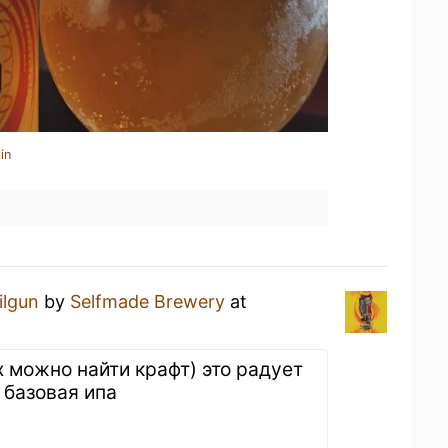
in
ilgun
by
Selfmade Brewery
at
х можно найти крафт) это радует
 базовая ипа