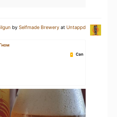
ilgun
by
Selfmade Brewery
at
Untappd
Гном
Can