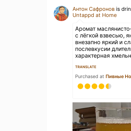
Антон Сафронов
is dri
Untappd at Home
Аромат маслянисто-
с лёгкой взвесью, 
внезапно яркий и с
послевкусии длител
характерная хмельн
TRANSLATE
Purchased at
Пивные Но