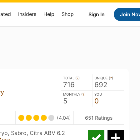
Rated
Insiders
Help
Shop
Sign In
Join No
TOTAL (
?
)
UNIQUE (
?
)
716
692
ry
MONTHLY (
?
)
YOU
5
0
(4.04)
651 Ratings
ryo, Sabro, Citra ABV 6.2
More