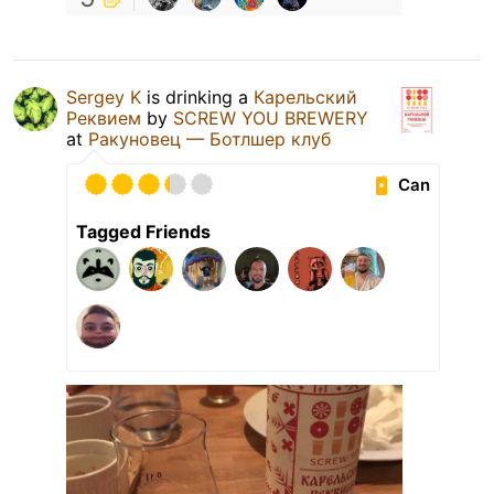
Sergey K
is drinking a
Карельский
Реквием
by
SCREW YOU BREWERY
at
Ракуновец — Ботлшер клуб
Can
Tagged Friends