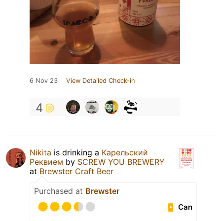
6 Nov 23
View Detailed Check-in
4
Nikita
is drinking a
Карельский
Реквием
by
SCREW YOU BREWERY
at
Brewster Craft Beer
Purchased at
Brewster
Can