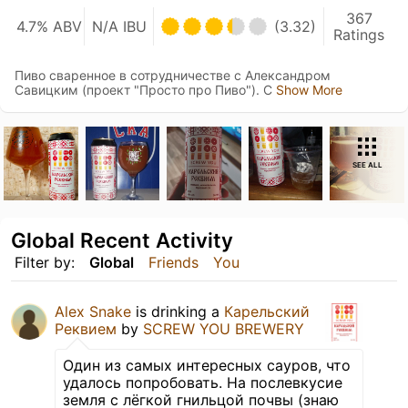
367
4.7% ABV
N/A IBU
(3.32)
Ratings
Пиво сваренное в сотрудничестве с Александром
Савицким (проект "Просто про Пиво"). С
Show More
SEE ALL
Global Recent Activity
Filter by:
Global
Friends
You
Alex Snake
is drinking a
Карельский
Реквием
by
SCREW YOU BREWERY
Один из самых интересных сауров, что
удалось попробовать. На послевкусие
земля с лёгкой гнильцой почвы (знаю