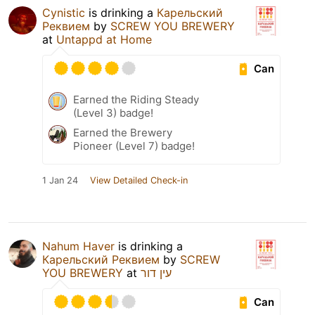
Cynistic
is drinking a
Карельский
Реквием
by
SCREW YOU BREWERY
at
Untappd at Home
Can
Earned the Riding Steady
(Level 3) badge!
Earned the Brewery
Pioneer (Level 7) badge!
1 Jan 24
View Detailed Check-in
Nahum Haver
is drinking a
Карельский Реквием
by
SCREW
YOU BREWERY
at
עין דור
Can