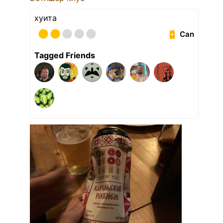
хуита
Can
Tagged Friends