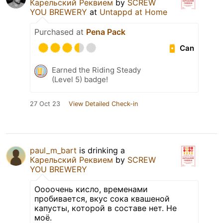
Карельский Реквием
by
SCREW
YOU BREWERY
at
Untappd at Home
Purchased at
Pena Pack
Can
Earned the Riding Steady
(Level 5) badge!
27 Oct 23
View Detailed Check-in
paul_m_bart
is drinking a
Карельский Реквием
by
SCREW
YOU BREWERY
Оооочень кисло, временами
пробивается, вкус сока квашеной
капусты, которой в составе нет. Не
моё.