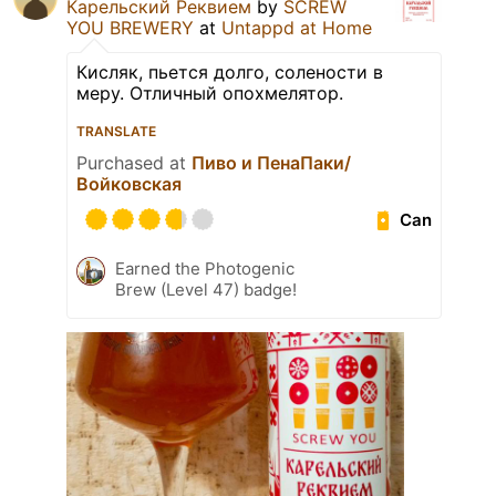
Карельский Реквием
by
SCREW
YOU BREWERY
at
Untappd at Home
Кисляк, пьется долго, солености в
меру. Отличный опохмелятор.
TRANSLATE
Purchased at
Пиво и ПенаПаки/
Войковская
Can
Earned the Photogenic
Brew (Level 47) badge!