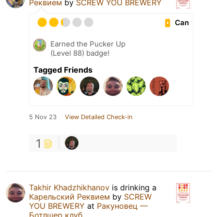
Реквием
by
SCREW YOU BREWERY
Can
Earned the Pucker Up
(Level 88) badge!
Tagged Friends
5 Nov 23
View Detailed Check-in
1
Takhir Khadzhikhanov
is drinking a
Карельский Реквием
by
SCREW
YOU BREWERY
at
Ракуновец —
Ботлшер клуб