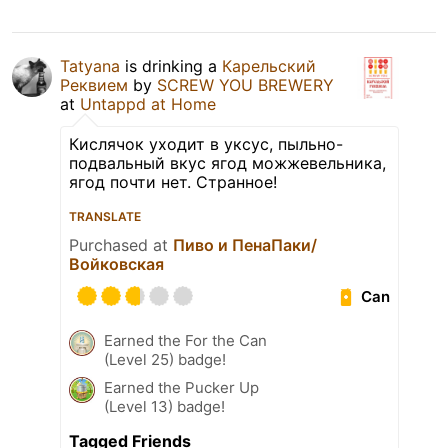
Tatyana
is drinking a
Карельский
Реквием
by
SCREW YOU BREWERY
at
Untappd at Home
Кислячок уходит в уксус, пыльно-
подвальный вкус ягод можжевельника,
ягод почти нет. Странное!
TRANSLATE
Purchased at
Пиво и ПенаПаки/
Войковская
Can
Earned the For the Can
(Level 25) badge!
Earned the Pucker Up
(Level 13) badge!
Tagged Friends