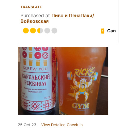
TRANSLATE
Purchased at
Пиво и ПенаПаки/
Войковская
Can
25 Oct 23
View Detailed Check-in