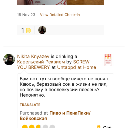
15 Nov 23
View Detailed Check-in
1
Nikita Knyazev
is drinking a
Карельский Реквием
by
SCREW
YOU BREWERY
at
Untappd at Home
Вам вот тут я вообще ничего не понял.
Каюсь, березовый сок в жизни не пил,
но почему в послевкусии плесень?
Непонятно.
TRANSLATE
Purchased at
Пиво и ПенаПаки/
Войковская
Can