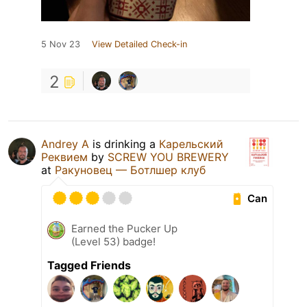
5 Nov 23
View Detailed Check-in
2
Andrey A
is drinking a
Карельский
Реквием
by
SCREW YOU BREWERY
at
Ракуновец — Ботлшер клуб
Can
Earned the Pucker Up
(Level 53) badge!
Tagged Friends