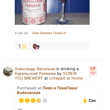
4 Jan 24
View Detailed Check-in
1
Александр Васильев
is drinking a
Карельский Реквием
by
SCREW
YOU BREWERY
at
Untappd at Home
Purchased at
Пиво и ПенаПаки/
Войковская
Can