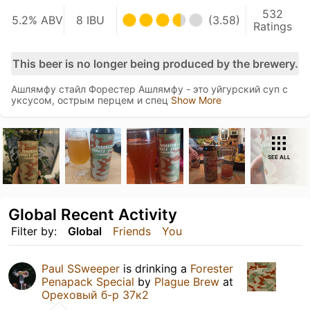
532
5.2% ABV
8 IBU
(3.58)
Ratings
This beer is no longer being produced by the brewery.
Ашлямфу стайл Форестер Ашлямфу - это уйгурский суп с
уксусом, острым перцем и спец
Show More
SEE ALL
Global Recent Activity
Filter by:
Global
Friends
You
Paul SSweeper
is drinking a
Forester
Penapack Special
by
Plague Brew
at
Ореховый б-р 37к2