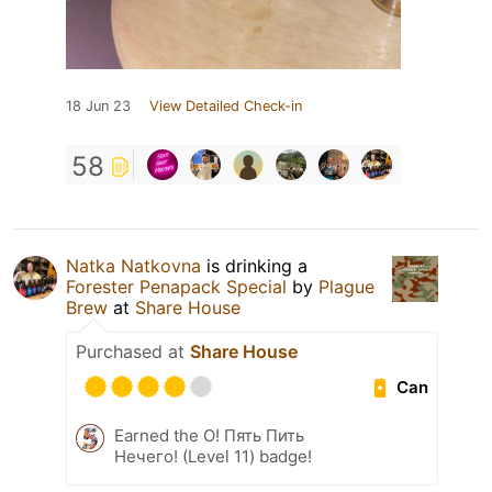
18 Jun 23
View Detailed Check-in
58
Natka Natkovna
is drinking a
Forester Penapack Special
by
Plague
Brew
at
Share House
Purchased at
Share House
Can
Earned the О! Пять Пить
Нечего! (Level 11) badge!