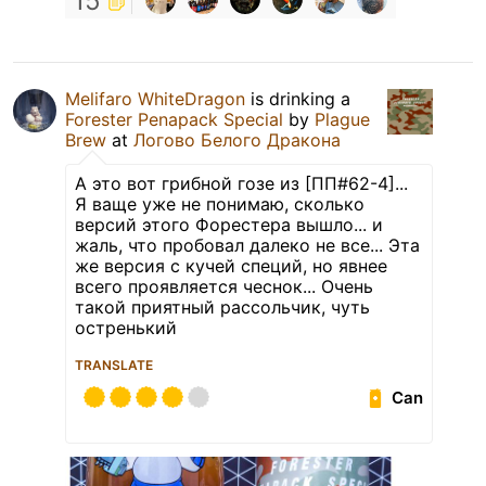
15
Melifaro WhiteDragon
is drinking a
Forester Penapack Special
by
Plague
Brew
at
Логово Белого Дракона
А это вот грибной гозе из [ПП#62-4]...
Я ваще уже не понимаю, сколько
версий этого Форестера вышло... и
жаль, что пробовал далеко не все... Эта
же версия с кучей специй, но явнее
всего проявляется чеснок... Очень
такой приятный рассольчик, чуть
остренький
TRANSLATE
Can