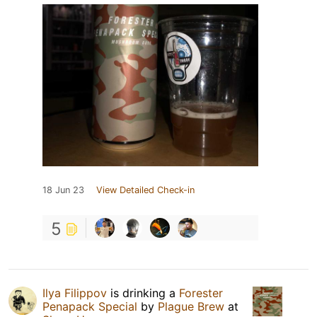
18 Jun 23
View Detailed Check-in
5
Ilya Filippov
is drinking a
Forester
Penapack Special
by
Plague Brew
at