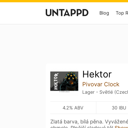
Blog
Top 
Hektor
Pivovar Clock
Lager - Světlé (Czec
4.2% ABV
30 IBU
Zlatá barva, bílá pěna. Vyvážen
chmele. Plnější sladové těl
Show