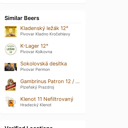
Similar Beers
Kladenský ležák 12°
Pivovar Kladno Kročehlavy
K-Lager 12°
Pivovar Kolkovna
Sokolovská desítka
Pivovar Permon
Gambrinus Patron 12 / Plná 12 / Premium 12
Plzeňský Prazdroj
Klenot 11 Nefiltrovaný
Hradecký Klenot