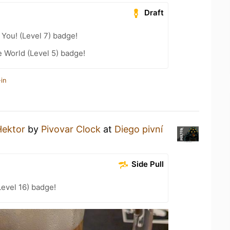
Draft
You! (Level 7) badge!
e World (Level 5) badge!
in
Hektor
by
Pivovar Clock
at
Diego pivní
Side Pull
Level 16) badge!