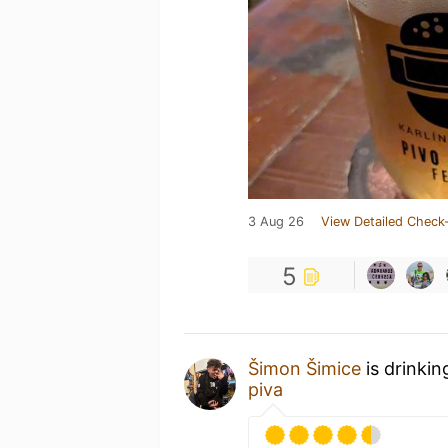
3 Aug 26
View Detailed Check-
5
Šimon Šimice
is drinkin
piva