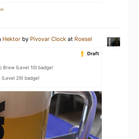
in
a
Hektor
by
Pivovar Clock
at
Roesel
Draft
c Brew (Level 10) badge!
 (Level 29) badge!