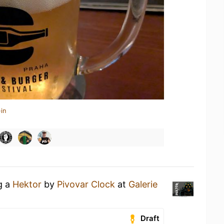
in
g a
Hektor
by
Pivovar Clock
at
Galerie
Draft