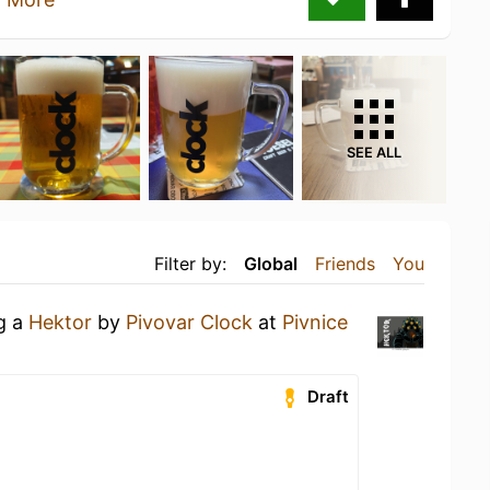
SEE ALL
Filter by:
Global
Friends
You
ng a
Hektor
by
Pivovar Clock
at
Pivnice
Draft