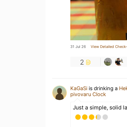
31 Jul 26
View Detailed Check-
2
KaGaSi
is drinking a
He
pivovaru Clock
Just a simple, solid la