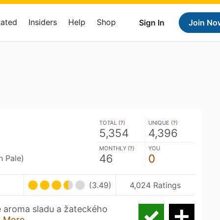
Rated
Insiders
Help
Shop
Sign In
Join No
TOTAL (
?
)
UNIQUE (
?
)
5,354
4,396
MONTHLY (
?
)
YOU
46
0
h Pale)
(3.49)
4,024 Ratings
é aroma sladu a žateckého
 More