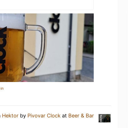
in
a
Hektor
by
Pivovar Clock
at
Beer & Bar