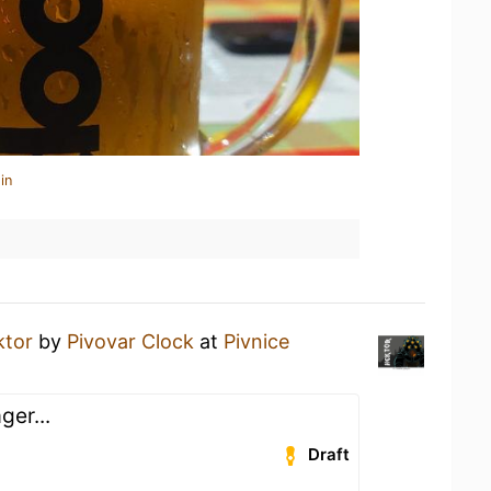
in
ktor
by
Pivovar Clock
at
Pivnice
ger...
Draft