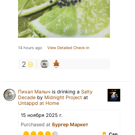
14 hours ago
View Detailed Check-in
2
Пихал Малыч
is drinking a
Salty
Decade
by
Midnight Project
at
Untappd at Home
15 ноября 2025 г.
Purchased at
Бургер Маркет
Can