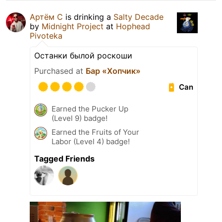
Артём С
is drinking a
Salty Decade
by
Midnight Project
at
Hophead
Pivoteka
Останки былой роскоши
Purchased at
Бар «Хопчик»
Can
Earned the Pucker Up
(Level 9) badge!
Earned the Fruits of Your
Labor (Level 4) badge!
Tagged Friends