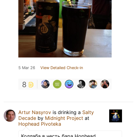
5 Mar 26
View Detailed Check-in
8
Artur Nasyrov
is drinking a
Salty
Decade
by
Midnight Project
at
Hophead Pivoteka
Коллаба в честь бара Hophead