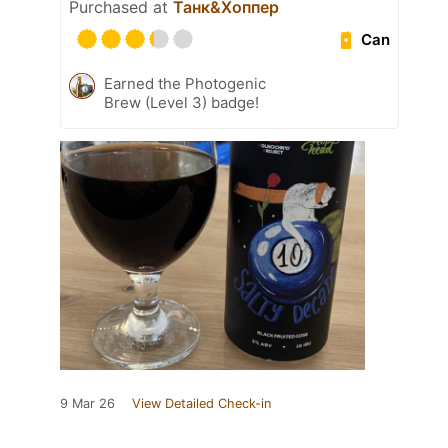
Purchased at
Танк&Хоппер
Can
Earned the Photogenic
Brew (Level 3) badge!
9 Mar 26
View Detailed Check-in