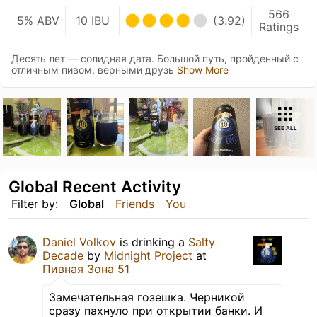
566
5% ABV
10 IBU
(3.92)
Ratings
Десять лет — солидная дата. Большой путь, пройденный с
отличным пивом, верными друзь
Show More
SEE ALL
Global Recent Activity
Filter by:
Global
Friends
You
Daniel Volkov
is drinking a
Salty
Decade
by
Midnight Project
at
Пивная Зона 51
Замечательная гозешка. Черникой
сразу пахнуло при открытии банки. И