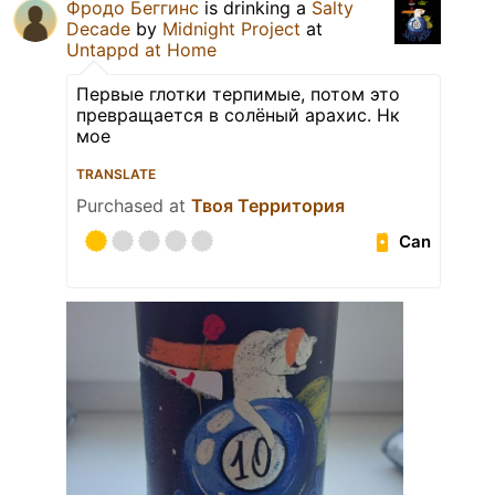
Фродо Беггинс
is drinking a
Salty
Decade
by
Midnight Project
at
Untappd at Home
Первые глотки терпимые, потом это
превращается в солёный арахис. Нк
мое
TRANSLATE
Purchased at
Твоя Территория
Can