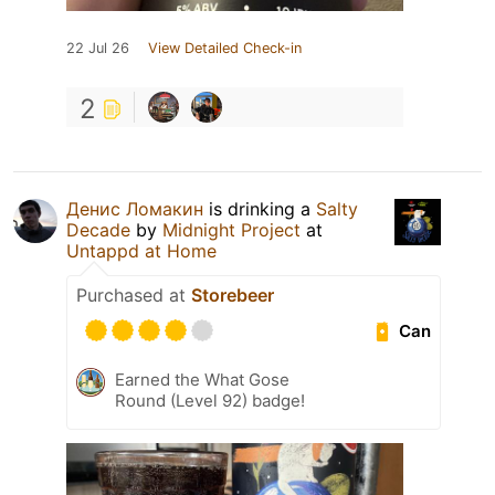
22 Jul 26
View Detailed Check-in
2
Денис Ломакин
is drinking a
Salty
Decade
by
Midnight Project
at
Untappd at Home
Purchased at
Storebeer
Can
Earned the What Gose
Round (Level 92) badge!