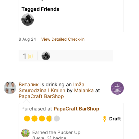
Tagged Friends
8 Aug 24
View Detailed Check-in
1
Виталик
is drinking an
Imža:
Smurodzina I Kmien
by
Malanka
at
PapaCraft BarShop
Purchased at
PapaCraft BarShop
Draft
Earned the Pucker Up
(Level 3) badge!