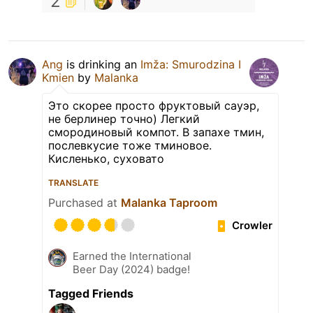
2
Ang
is drinking an
Imža: Smurodzina I
Kmien
by
Malanka
Это скорее просто фруктовый сауэр,
не берлинер точно) Легкий
смородиновый компот. В запахе тмин,
послевкусие тоже тминовое.
Кисленько, суховато
TRANSLATE
Purchased at
Malanka Taproom
Crowler
Earned the International
Beer Day (2024) badge!
Tagged Friends