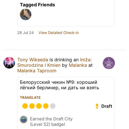
Tagged Friends
28 Jul 24
View Detailed Check-in
Tony Wikeeda
is drinking an
Imža:
Smurodzina I Kmien
by
Malanka
at
Malanka Taproom
Белорусский чекин №9: хороший
лёгкий берлинер, ни дать ни взять
TRANSLATE
Draft
Earned the Draft City
(Level 52) badge!