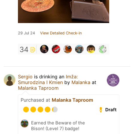
29 Jul 24
View Detailed Check-in
34
Sergio
is drinking an
Imža:
Smurodzina I Kmien
by
Malanka
at
Malanka Taproom
Purchased at
Malanka Taproom
Draft
Earned the Beware of the
Bison! (Level 7) badge!