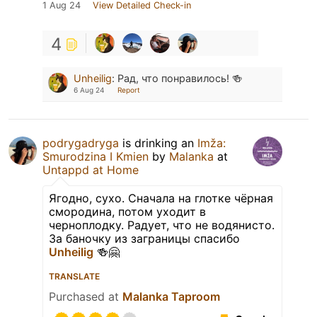
1 Aug 24
View Detailed Check-in
4
Unheilig
:
Рад, что понравилось! 🍻
6 Aug 24
Report
podrygadryga
is drinking an
Imža:
Smurodzina I Kmien
by
Malanka
at
Untappd at Home
Ягодно, сухо. Сначала на глотке чёрная
смородина, потом уходит в
черноплодку. Радует, что не водянисто.
За баночку из заграницы спасибо
Unheilig
🍻🤗
TRANSLATE
Purchased at
Malanka Taproom