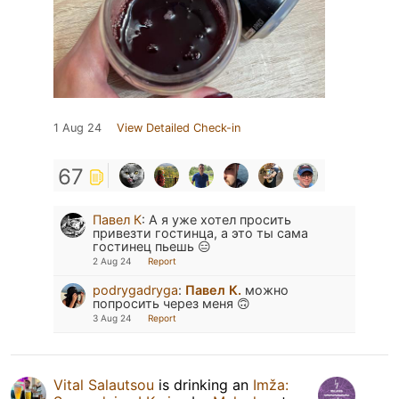
1 Aug 24
View Detailed Check-in
67
Павел К
:
А я уже хотел просить
привезти гостинца, а это ты сама
гостинец пьешь 😑
2 Aug 24
Report
podrygadryga
:
Павел К.
можно
попросить через меня 🙃
3 Aug 24
Report
Vital Salautsou
is drinking an
Imža: