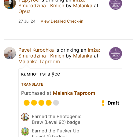
Smurodzina I Kmien
by
Malanka
at
Орча
27 Jul 24
View Detailed Check-in
Pavel Kurochka
is drinking an
Imža:
Smurodzina I Kmien
by
Malanka
at
Malanka Taproom
кампот гэта ўсё
TRANSLATE
Purchased at
Malanka Taproom
Draft
Earned the Photogenic
Brew (Level 92) badge!
Earned the Pucker Up
(Level 4) badge!