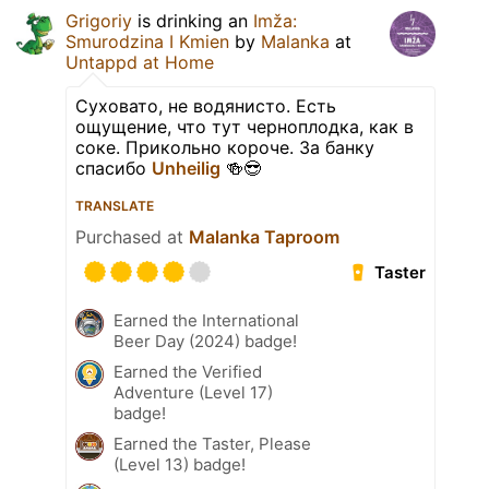
Grigoriy
is drinking an
Imža:
Smurodzina I Kmien
by
Malanka
at
Untappd at Home
Суховато, не водянисто. Есть
ощущение, что тут черноплодка, как в
соке. Прикольно короче. За банку
спасибо
Unheilig
🍻😎
TRANSLATE
Purchased at
Malanka Taproom
Taster
Earned the International
Beer Day (2024) badge!
Earned the Verified
Adventure (Level 17)
badge!
Earned the Taster, Please
(Level 13) badge!