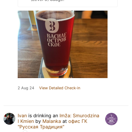
2 Aug 24
View Detailed Check-in
Ivan
is drinking an
Imža: Smurodzina
I Kmien
by
Malanka
at
офис ГК
"Русская Традиция"