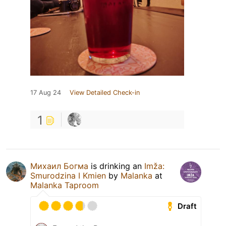
17 Aug 24
View Detailed Check-in
1
Михаил Богма
is drinking an
Imža:
Smurodzina I Kmien
by
Malanka
at
Malanka Taproom
Draft