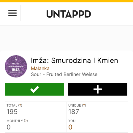
Imža: Smurodzina I Kmien
Malanka
Sour - Fruited Berliner Weisse
TOTAL (
?
)
UNIQUE (
?
)
195
187
MONTHLY (
?
)
YOU
0
0