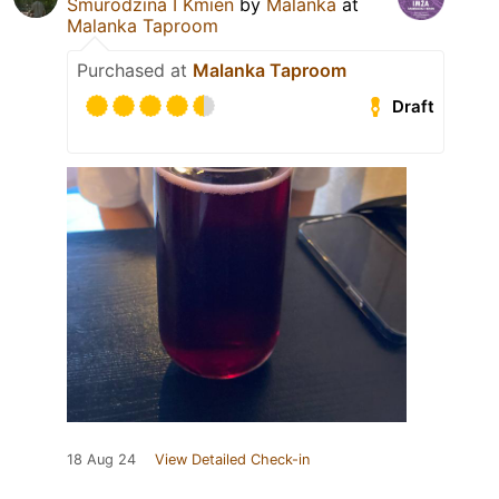
Smurodzina I Kmien
by
Malanka
at
Malanka Taproom
Purchased at
Malanka Taproom
Draft
18 Aug 24
View Detailed Check-in