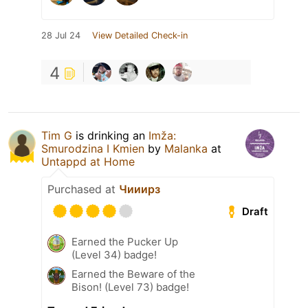
28 Jul 24
View Detailed Check-in
4
Tim G
is drinking an
Imža:
Smurodzina I Kmien
by
Malanka
at
Untappd at Home
Purchased at
Чииирз
Draft
Earned the Pucker Up
(Level 34) badge!
Earned the Beware of the
Bison! (Level 73) badge!