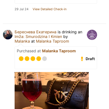
29 Jul 24
View Detailed Check-in
Береснева Екатерина
is drinking an
Imža: Smurodzina I Kmien
by
Malanka
at
Malanka Taproom
Purchased at
Malanka Taproom
Draft