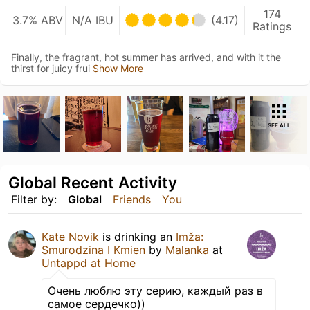
174
3.7% ABV
N/A IBU
(4.17)
Ratings
Finally, the fragrant, hot summer has arrived, and with it the
thirst for juicy frui
Show More
SEE ALL
Global Recent Activity
Filter by:
Global
Friends
You
Kate Novik
is drinking an
Imža:
Smurodzina I Kmien
by
Malanka
at
Untappd at Home
Очень люблю эту серию, каждый раз в
самое сердечко))