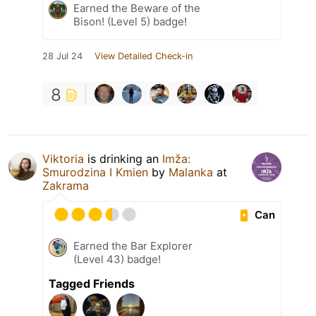
Earned the Beware of the
Bison! (Level 5) badge!
28 Jul 24
View Detailed Check-in
8
Viktoria
is drinking an
Imža:
Smurodzina I Kmien
by
Malanka
at
Zakrama
Can
Earned the Bar Explorer
(Level 43) badge!
Tagged Friends