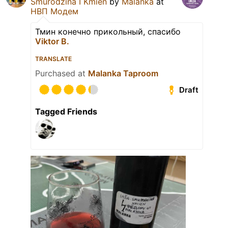
Smurodzina I Kmien
by
Malanka
at
НВП Модем
Тмин конечно прикольный, спасибо
Viktor B.
TRANSLATE
Purchased at
Malanka Taproom
Draft
Tagged Friends