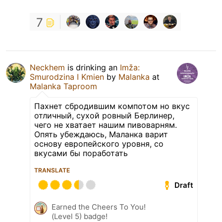
7
Neckhem
is drinking an
Imža:
Smurodzina I Kmien
by
Malanka
at
Malanka Taproom
Пахнет сбродившим компотом но вкус
отличный, сухой ровный Берлинер,
чего не хватает нашим пивоварням.
Опять убеждаюсь, Маланка варит
основу европейского уровня, со
вкусами бы поработать
TRANSLATE
Draft
Earned the Cheers To You!
(Level 5) badge!