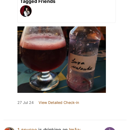
Tagged Friends
27 Jul 24
View Detailed Check-in
1 другое
is drinking an
Imža: