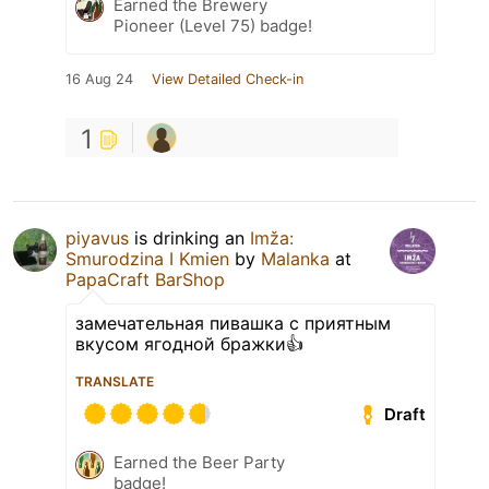
Earned the Brewery
Pioneer (Level 75) badge!
16 Aug 24
View Detailed Check-in
1
piyavus
is drinking an
Imža:
Smurodzina I Kmien
by
Malanka
at
PapaCraft BarShop
замечательная пивашка с приятным
вкусом ягодной бражки👍
TRANSLATE
Draft
Earned the Beer Party
badge!