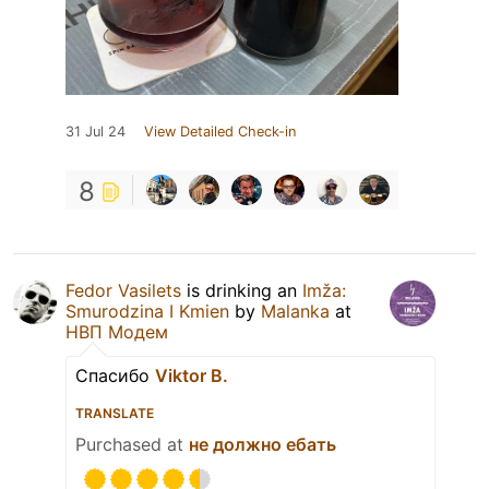
31 Jul 24
View Detailed Check-in
8
Fedor Vasilets
is drinking an
Imža:
Smurodzina I Kmien
by
Malanka
at
НВП Модем
Спасибо
Viktor B.
TRANSLATE
Purchased at
не должно ебать