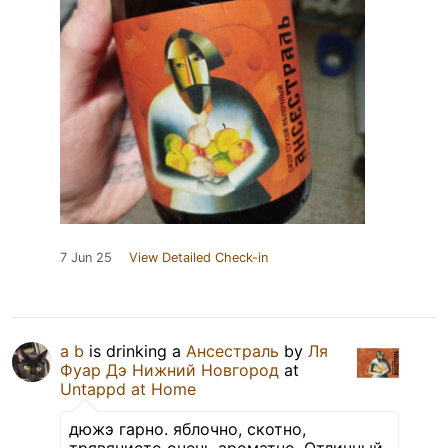
7 Jun 25
View Detailed Check-in
a b
is drinking a
Ансестраль
by
Ля
Фуар Дэ Нижний Новгород
at
Untappd at Home
дюжэ гарно. яблочно, скотно,