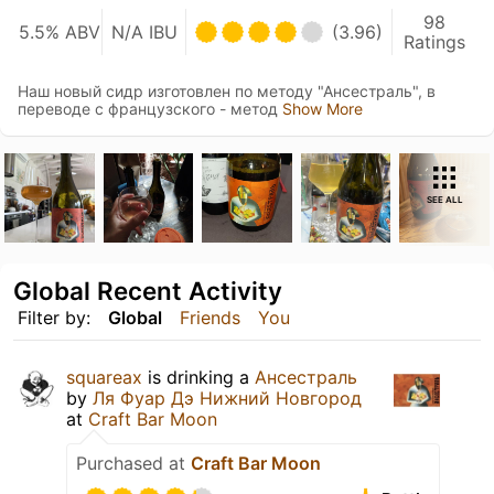
98
5.5% ABV
N/A IBU
(3.96)
Ratings
Наш новый сидр изготовлен по методу "Ансестраль", в
переводе с французского - метод
Show More
SEE ALL
Global Recent Activity
Filter by:
Global
Friends
You
squareax
is drinking a
Ансестраль
by
Ля Фуар Дэ Нижний Новгород
at
Craft Bar Moon
Purchased at
Craft Bar Moon