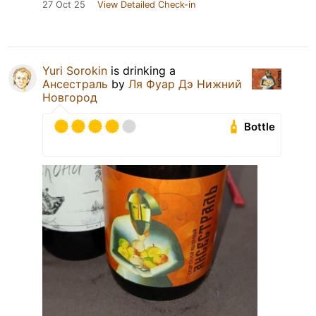
27 Oct 25
View Detailed Check-in
Yuri Sorokin
is drinking a
Ансестраль
by
Ля Фуар Дэ Нижний
Новгород
Bottle