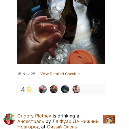
15 Nov 25
View Detailed Check-in
4
Grigory Pletnev
is drinking a
Ансестраль
by
Ля Фуар Дэ Нижний
Новгород
at
Сизый Олень