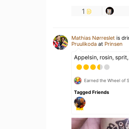
1
Mathias Nørreslet
is dr
Pruulikoda
at
Prinsen
Appelsin, rosin, spri
Earned the Wheel of S
Tagged Friends