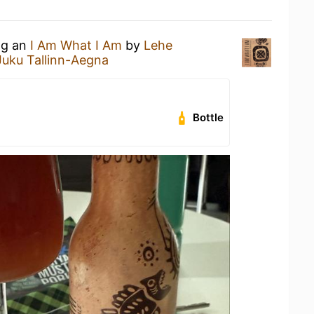
ng an
I Am What I Am
by
Lehe
 Juku Tallinn-Aegna
Bottle