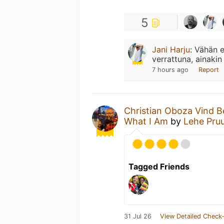
5
Jani Harju
:
Vähän e
verrattuna, ainakin
7 hours ago
Report
Christian Oboza Vind 
What I Am
by
Lehe Pruu
Tagged Friends
31 Jul 26
View Detailed Check-