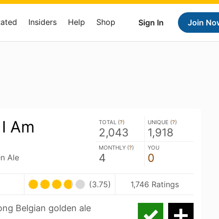
Rated
Insiders
Help
Shop
Sign In
Join No
 I Am
TOTAL (
?
)
UNIQUE (
?
)
2,043
1,918
MONTHLY (
?
)
YOU
4
0
n Ale
(3.75)
1,746 Ratings
ong Belgian golden ale