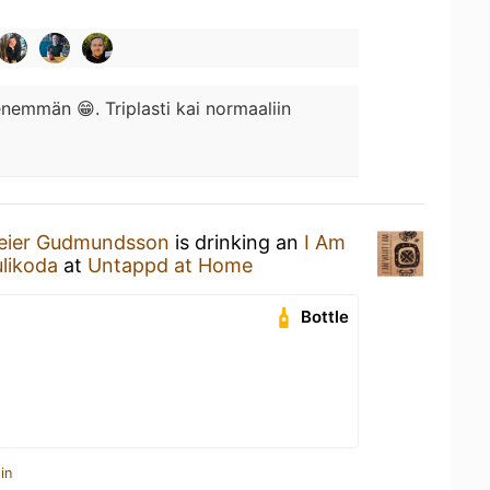
nemmän 😁. Triplasti kai normaaliin
Beier Gudmundsson
is drinking an
I Am
likoda
at
Untappd at Home
Bottle
in