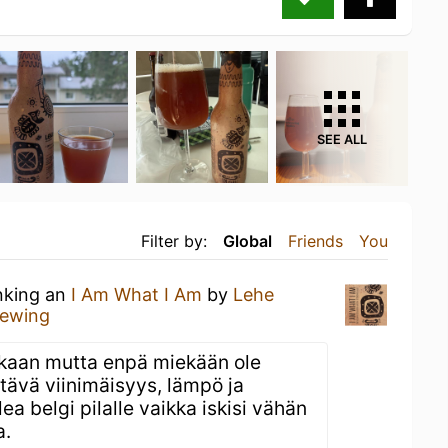
SEE ALL
Filter by:
Global
Friends
You
inking an
I Am What I Am
by
Lehe
rewing
ikaan mutta enpä miekään ole
tävä viinimäisyys, lämpö ja
a belgi pilalle vaikka iskisi vähän
a.