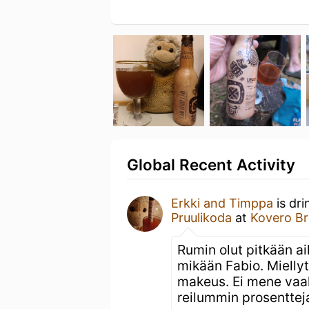
Global Recent Activity
Erkki and Timppa
is dr
Pruulikoda
at
Kovero B
Rumin olut pitkään a
mikään Fabio. Miellyt
makeus. Ei mene vaale
reilummin prosenttej