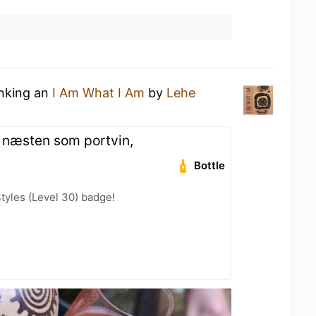
inking an
I Am What I Am
by
Lehe
t, næsten som portvin,
Bottle
tyles (Level 30) badge!