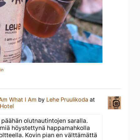
in
 Am What I Am
by
Lehe Pruulikoda
at
Hotel
äähän olutnautintojen saralla.
elmiä höystettynä happamahkolla
oltteella. Kovin pian en välttämättä