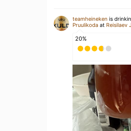
teamheineken
is drinki
Pruulikoda
at
Reisilaev
20%