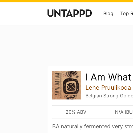
Blog
Top 
I Am What
Lehe Pruulikoda
Belgian Strong Golde
20% ABV
N/A IBU
BA naturally fermented very str