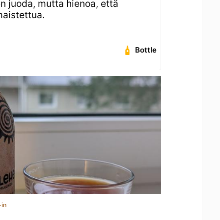
en juoda, mutta hienoa, että
maistettua.
Bottle
-in