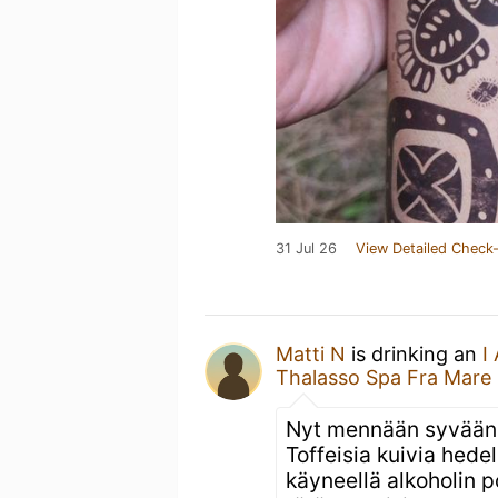
31 Jul 26
View Detailed Check-
Matti N
is drinking an
I
Thalasso Spa Fra Mare 
Nyt mennään syvään p
Toffeisia kuivia hed
käyneellä alkoholin p