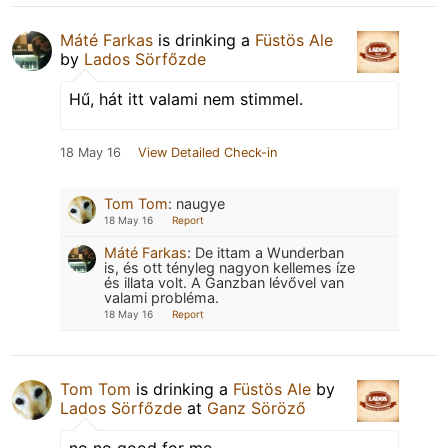
Máté Farkas
is drinking a
Füstös Ale
by
Lados Sörfőzde
Hű, hát itt valami nem stimmel.
18 May 16
View Detailed Check-in
Tom Tom
:
naugye
18 May 16
Report
Máté Farkas
:
De ittam a Wunderban
is, és ott tényleg nagyon kellemes íze
és illata volt. A Ganzban lévővel van
valami probléma.
18 May 16
Report
Tom Tom
is drinking a
Füstös Ale
by
Lados Sörfőzde
at
Ganz Söröző
no no good for me...