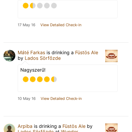
17 May 16
View Detailed Check-in
Máté Farkas
is drinking a
Füstös Ale
by
Lados Sörfőzde
Nagyszerű!
10 May 16
View Detailed Check-in
Arpiba
is drinking a
Füstös Ale
by
Lados Sörfőzde
at
Wunder