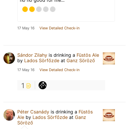
17 May 16
View Detailed Check-in
Sándor Zilahy
is drinking a
Füstös Ale
by
Lados Sörfőzde
at
Ganz Söröző
17 May 16
View Detailed Check-in
1
Péter Csanády
is drinking a
Füstös
Ale
by
Lados Sörfőzde
at
Ganz
Söröző