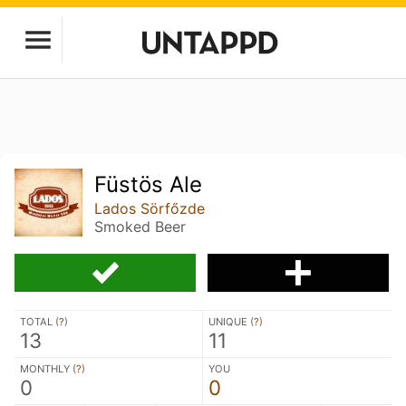
Füstös Ale
Lados Sörfőzde
Smoked Beer
TOTAL (
?
)
UNIQUE (
?
)
13
11
MONTHLY (
?
)
YOU
0
0