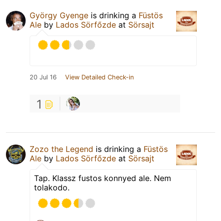
György Gyenge
is drinking a
Füstös
Ale
by
Lados Sörfőzde
at
Sörsajt
20 Jul 16
View Detailed Check-in
1
Zozo the Legend
is drinking a
Füstös
Ale
by
Lados Sörfőzde
at
Sörsajt
Tap. Klassz fustos konnyed ale. Nem
tolakodo.