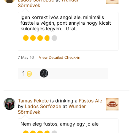
Sörművek
Igen korrekt ivós angol ale, minimális
füsttel a végén, pont annyira hogy kicsit
különleges legyen... Grat.
7 May 16
View Detailed Check-in
1
Tamas Fekete
is drinking a
Füstös Ale
by
Lados Sörfőzde
at
Wunder
Sörművek
Nem eleg fustos, amugy egy jo ale