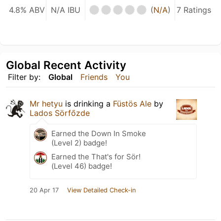
4.8% ABV
N/A IBU
(
N/A
)
7 Ratings
Global Recent Activity
Filter by:
Global
Friends
You
Mr hetyu
is drinking a
Füstös Ale
by
Lados Sörfőzde
Earned the Down In Smoke
(Level 2) badge!
Earned the That's for Sör!
(Level 46) badge!
20 Apr 17
View Detailed Check-in