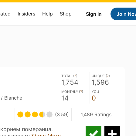
Rated
Insiders
Help
Shop
Sign In
Join No
TOTAL (
?
)
UNIQUE (
?
)
1,754
1,596
MONTHLY (
?
)
YOU
14
0
 / Blanche
(3.59)
1,489 Ratings
 корнем померанца.
йке классич
Show More