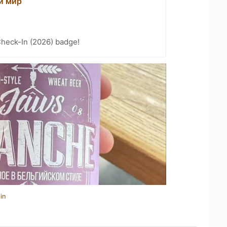
й мир
heck-In (2026) badge!
in