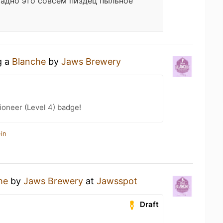
адно это совсем пиздец пыльное
g a
Blanche
by
Jaws Brewery
oneer (Level 4) badge!
in
he
by
Jaws Brewery
at
Jawsspot
Draft