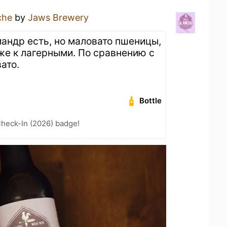
che
by
Jaws Brewery
иандр есть, но маловато пшеницы,
иже к лагерными. По сравнению с
ато.
Bottle
heck-In (2026) badge!