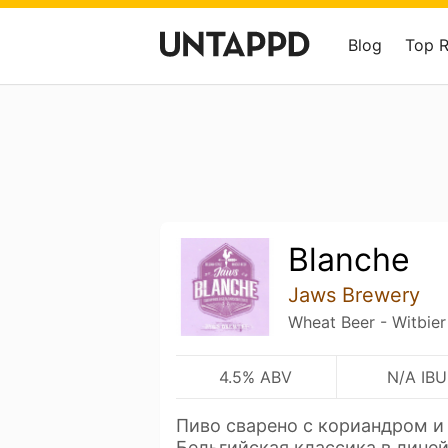
Blog
Top 
Blanche
Jaws Brewery
Wheat Beer - Witbier
4.5% ABV
N/A IBU
Пиво сварено с кориандром и
Бельгийская классика в лине