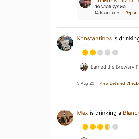
Полина Молина
:
Л
послевкусие
14 hours ago
Report
Konstantinos
is drinkin
Earned the Brewery Pi
5 Aug 26
View Detailed Check-
Max
is drinking a
Blanc