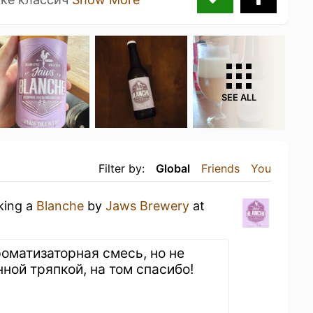
SEE ALL
Filter by:
Global
Friends
You
nking a
Blanche
by
Jaws Brewery
at
роматизаторная смесь, но не
ной тряпкой, на том спасибо!