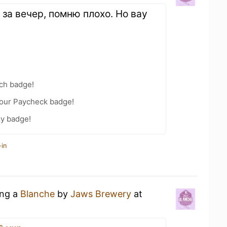
 за вечер, помню плохо. Но вау
nch badge!
Your Paycheck badge!
zy badge!
-in
ing a
Blanche
by
Jaws Brewery
at