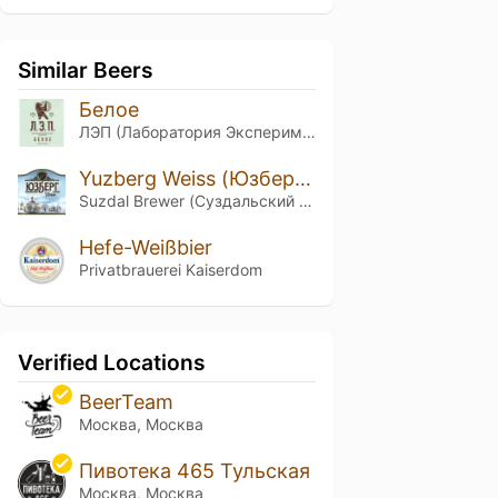
Similar Beers
Белое
ЛЭП (Лаборатория Экспериментального Пивоварения)
Yuzberg Weiss (Юзберг Вайс)
Suzdal Brewer (Суздальский Пивовар)
Hefe-Weißbier
Privatbrauerei Kaiserdom
Verified Locations
BeerTeam
Москва, Москва
Пивотека 465 Тульская
Москва, Москва