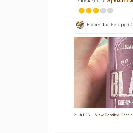
Purchased at
Ароматны
Earned the Recappd C
21 Jul 26
View Detailed Check-