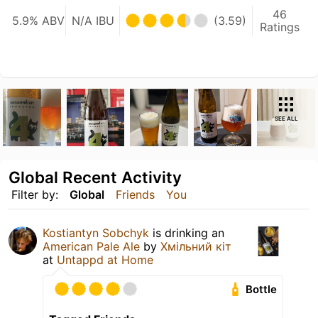
46
5.9% ABV
N/A IBU
(3.59)
Ratings
SEE ALL
Global Recent Activity
Filter by:
Global
Friends
You
Kostiantyn Sobchyk
is drinking an
American Pale Ale
by
Хмільний кіт
at
Untappd at Home
Bottle