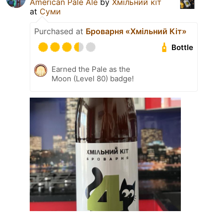
American Pale Ale
by
Хмільний кіт
at
Суми
Purchased at
Броварня «Хмільний Кіт»
Bottle
Earned the Pale as the
Moon (Level 80) badge!