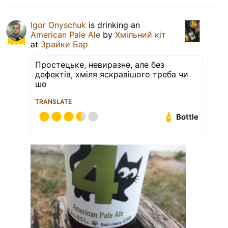
Igor Onyschuk
is drinking an
American Pale Ale
by
Хмільний кіт
at
Зрайки Бар
Простецьке, невиразне, але без
дефектів, хміля яскравішого треба чи
шо
TRANSLATE
Bottle