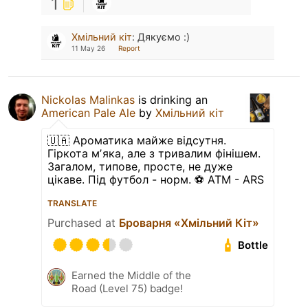
1
Хмільний кіт
:
Дякуємо :)
11 May 26
Report
Nickolas Malinkas
is drinking an
American Pale Ale
by
Хмільний кіт
🇺🇦 Ароматика майже відсутня.
Гіркота мʼяка, але з тривалим фінішем.
Загалом, типове, просте, не дуже
цікаве. Під футбол - норм. ⚽️ ATM - ARS
TRANSLATE
Purchased at
Броварня «Хмільний Кіт»
Bottle
Earned the Middle of the
Road (Level 75) badge!