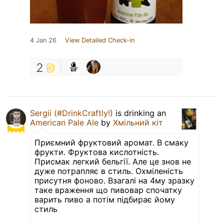
4 Jan 26
View Detailed Check-in
2
Sergii (#DrinkCraftly!)
is drinking an
American Pale Ale
by
Хмільний кіт
Приємний фруктовий аромат. В смаку
фрукти. Фруктова кислотність.
Присмак легкий бельгії. Але це знов не
дуже потрапляє в стиль. Охміленість
присутня фоново. Взагалі на 4му зразку
таке враження що пивовар спочатку
варить пиво а потім підбирає йому
стиль