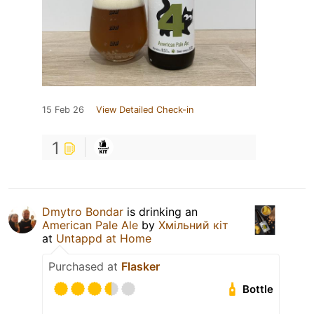
15 Feb 26
View Detailed Check-in
1
Dmytro Bondar
is drinking an
American Pale Ale
by
Хмільний кіт
at
Untappd at Home
Purchased at
Flasker
Bottle