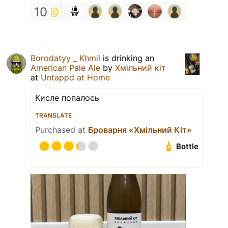
10
Borodatyy _ Khmil
is drinking an
American Pale Ale
by
Хмільний кіт
at
Untappd at Home
Кисле попалось
TRANSLATE
Purchased at
Броварня «Хмільний Кіт»
Bottle