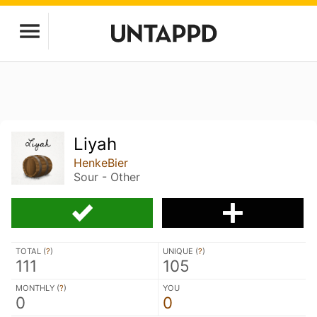
Liyah
HenkeBier
Sour - Other
TOTAL (
?
)
UNIQUE (
?
)
111
105
MONTHLY (
?
)
YOU
0
0