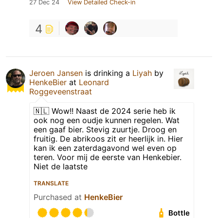
27 Dec 24
View Detailed Check-in
4
Jeroen Jansen
is drinking a
Liyah
by
HenkeBier
at
Leonard
Roggeveenstraat
🇳🇱 Wow!! Naast de 2024 serie heb ik
ook nog een oudje kunnen regelen. Wat
een gaaf bier. Stevig zuurtje. Droog en
fruitig. De abrikoos zit er heerlijk in. Hier
kan ik een zaterdagavond wel even op
teren. Voor mij de eerste van Henkebier.
Niet de laatste
TRANSLATE
Purchased at
HenkeBier
Bottle