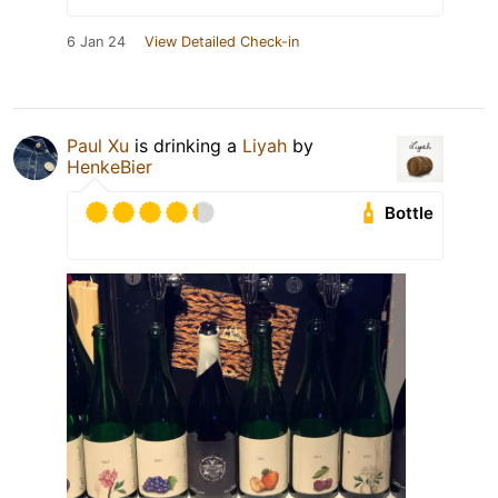
6 Jan 24
View Detailed Check-in
Paul Xu
is drinking a
Liyah
by
HenkeBier
Bottle