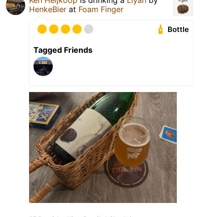
Ken Heijkoop
is drinking a
Liyah
by
HenkeBier
at
Foam Finger
Bottle
Tagged Friends