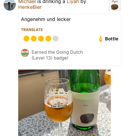
Michael
is drinking a
Liyah
by
HenkeBier
Angenehm und lecker
TRANSLATE
Bottle
Earned the Going Dutch
(Level 13) badge!