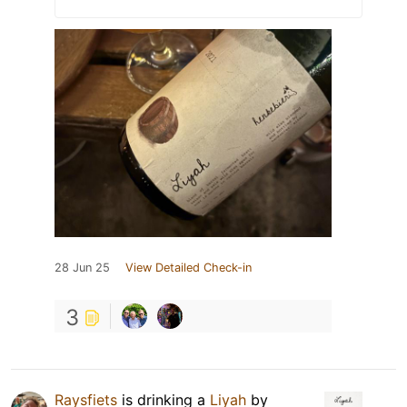
28 Jun 25
View Detailed Check-in
3
Raysfiets
is drinking a
Liyah
by