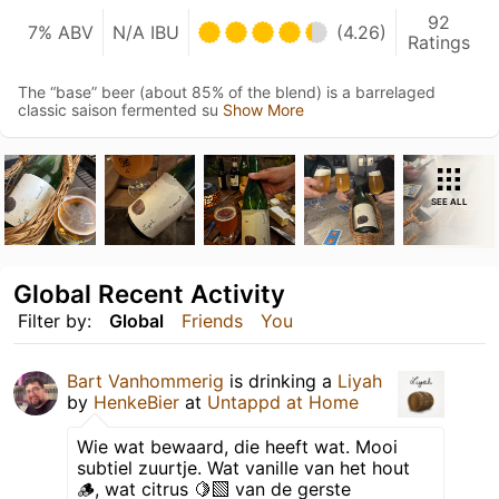
92
7% ABV
N/A IBU
(4.26)
Ratings
The “base” beer (about 85% of the blend) is a barrelaged
classic saison fermented su
Show More
SEE ALL
Global Recent Activity
Filter by:
Global
Friends
You
Bart Vanhommerig
is drinking a
Liyah
by
HenkeBier
at
Untappd at Home
Wie wat bewaard, die heeft wat. Mooi
subtiel zuurtje. Wat vanille van het hout
🪵, wat citrus 🍋‍🟩 van de gerste