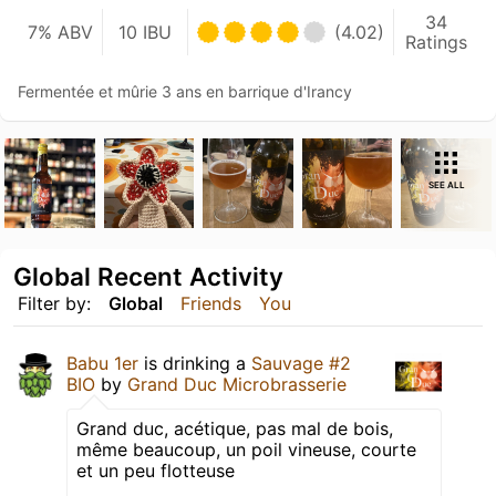
34
7% ABV
10 IBU
(4.02)
Ratings
Fermentée et mûrie 3 ans en barrique d'Irancy
SEE ALL
Global Recent Activity
Filter by:
Global
Friends
You
Babu 1er
is drinking a
Sauvage #2
BIO
by
Grand Duc Microbrasserie
Grand duc, acétique, pas mal de bois,
même beaucoup, un poil vineuse, courte
et un peu flotteuse