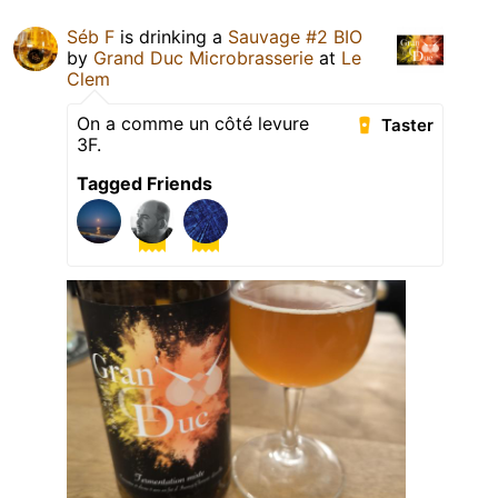
Séb F
is drinking a
Sauvage #2 BIO
by
Grand Duc Microbrasserie
at
Le
Clem
On a comme un côté levure
Taster
3F.
Tagged Friends