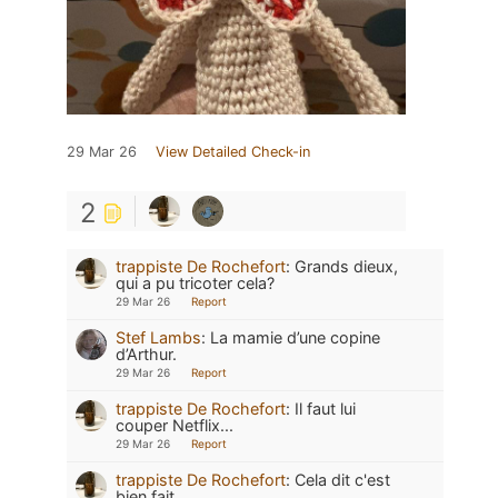
29 Mar 26
View Detailed Check-in
2
trappiste De Rochefort
:
Grands dieux,
qui a pu tricoter cela?
29 Mar 26
Report
Stef Lambs
:
La mamie d’une copine
d’Arthur.
29 Mar 26
Report
trappiste De Rochefort
:
Il faut lui
couper Netflix...
29 Mar 26
Report
trappiste De Rochefort
:
Cela dit c'est
bien fait...