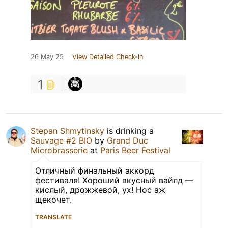
26 May 25
View Detailed Check-in
1
Stepan Shmytinsky
is drinking a
Sauvage #2 BIO
by
Grand Duc
Microbrasserie
at
Paris Beer Festival
Отличный финальный аккорд
фестиваля! Хороший вкусный вайлд —
кислый, дрожжевой, ух! Нос аж
щекочет.
TRANSLATE