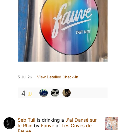
5 Jul 26
View Detailed Check-in
4
Seb Tull
is drinking a
J'ai Dansé sur
le Rhin
by
Fauve
at
Les Cuves de
Fauve