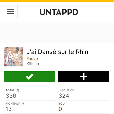
J'ai Dansé sur le Rhin
Fauve
Kölsch
TOTAL (
?
)
UNIQUE (
?
)
336
324
MONTHLY (
?
)
YOU
13
0