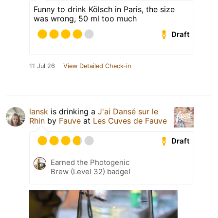
Funny to drink Kölsch in Paris, the size
was wrong, 50 ml too much
Draft
11 Jul 26
View Detailed Check-in
lansk
is drinking a
J'ai Dansé sur le
Rhin
by
Fauve
at
Les Cuves de Fauve
Draft
Earned the Photogenic
Brew (Level 32) badge!