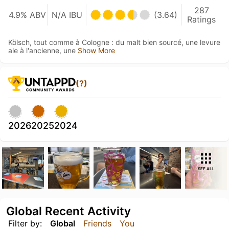
287
4.9% ABV
N/A IBU
(3.64)
Ratings
Kölsch, tout comme à Cologne : du malt bien sourcé, une levure
ale à l'ancienne, une
Show More
(?)
2026
2025
2024
SEE ALL
Global Recent Activity
Filter by:
Global
Friends
You