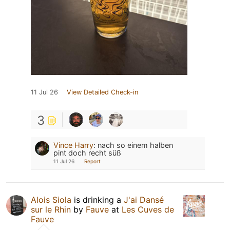
11 Jul 26
View Detailed Check-in
3
Vince Harry
:
nach so einem halben
pint doch recht süß
11 Jul 26
Report
Alois Siola
is drinking a
J'ai Dansé
sur le Rhin
by
Fauve
at
Les Cuves de
Fauve