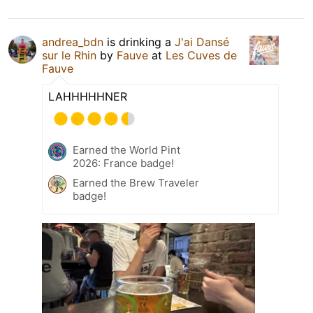
andrea_bdn
is drinking a
J'ai Dansé
sur le Rhin
by
Fauve
at
Les Cuves de
Fauve
LAHHHHHNER
Earned the World Pint
2026: France badge!
Earned the Brew Traveler
badge!