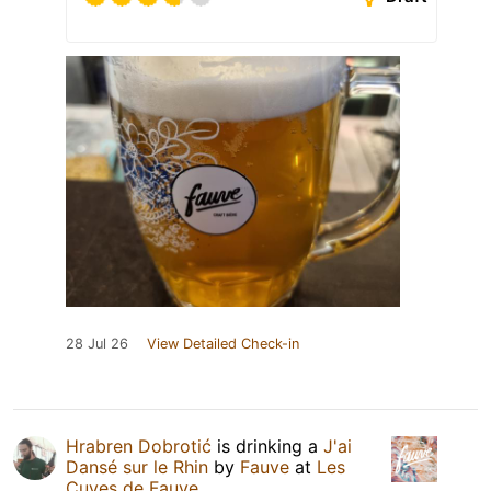
28 Jul 26
View Detailed Check-in
Hrabren Dobrotić
is drinking a
J'ai
Dansé sur le Rhin
by
Fauve
at
Les
Cuves de Fauve