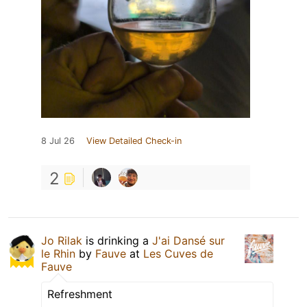
8 Jul 26
View Detailed Check-in
2
Jo Rilak
is drinking a
J'ai Dansé sur
le Rhin
by
Fauve
at
Les Cuves de
Fauve
Refreshment