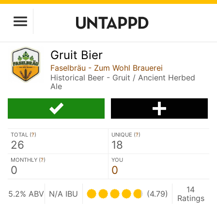
Gruit Bier
Faselbräu - Zum Wohl Brauerei
Historical Beer - Gruit / Ancient Herbed
Ale
TOTAL (
?
)
UNIQUE (
?
)
26
18
MONTHLY (
?
)
YOU
0
0
14
5.2% ABV
N/A IBU
(4.79)
Ratings