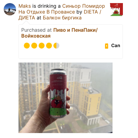
Maks
is drinking a
Синьор Помидор
На Отдыхе В Провансе
by
DIETA /
ДИЕТА
at
Балкон биргика
Purchased at
Пиво и ПенаПаки/
Войковская
Can