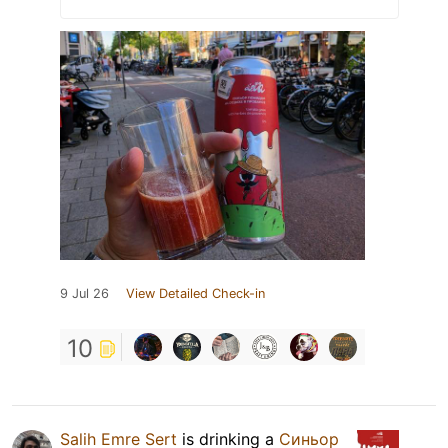
9 Jul 26
View Detailed Check-in
10
Salih Emre Sert
is drinking a
Синьор