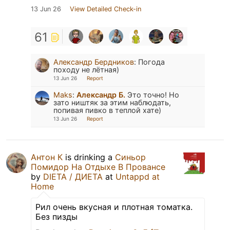
13 Jun 26
View Detailed Check-in
61
Александр Бердников
:
Погода
походу не лётная)
13 Jun 26
Report
Maks
:
Александр Б.
Это точно! Но
зато ништяк за этим наблюдать,
попивая пивко в теплой хате)
13 Jun 26
Report
Антон К
is drinking a
Синьор
Помидор На Отдыхе В Провансе
by
DIETA / ДИЕТА
at
Untappd at
Home
Рил очень вкусная и плотная томатка.
Без пизды