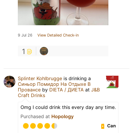
9 Jul 26
View Detailed Check-in
1
Splinter Kohlbrugge
is drinking a
Синьор Помидор На Отдыхе В
Провансе
by
DIETA / ДИЕТА
at
J&B
Craft Drinks
Omg I could drink this every day any time.
Purchased at
Hopology
Can