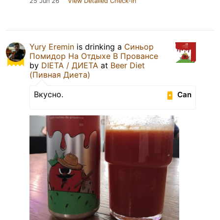
25 Jun 26
View Detailed Check-in
Yury Eremin
is drinking a
Синьор
Помидор На Отдыхе В Провансе
by
DIETA / ДИЕТА
at
Beer Diet
(Пивная Диета)
Вкусно.
Can