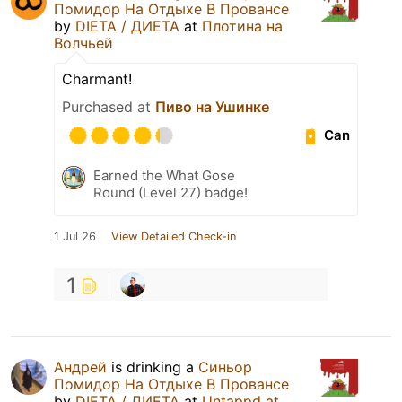
Помидор На Отдыхе В Провансе
by
DIETA / ДИЕТА
at
Плотина на
Волчьей
Charmant!
Purchased at
Пиво на Ушинке
Can
Earned the What Gose
Round (Level 27) badge!
1 Jul 26
View Detailed Check-in
1
Андрей
is drinking a
Синьор
Помидор На Отдыхе В Провансе
by
DIETA / ДИЕТА
at
Untappd at