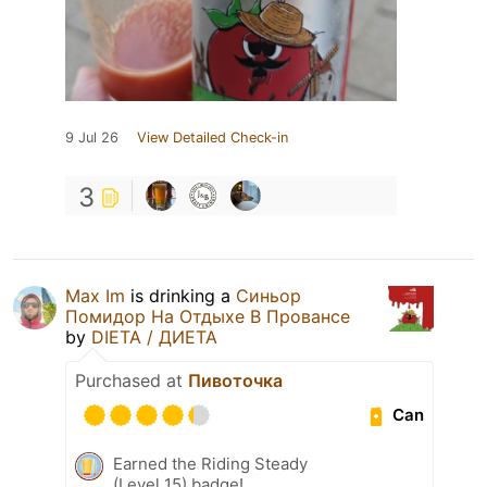
9 Jul 26
View Detailed Check-in
3
Max Im
is drinking a
Синьор
Помидор На Отдыхе В Провансе
by
DIETA / ДИЕТА
Purchased at
Пивоточка
Can
Earned the Riding Steady
(Level 15) badge!