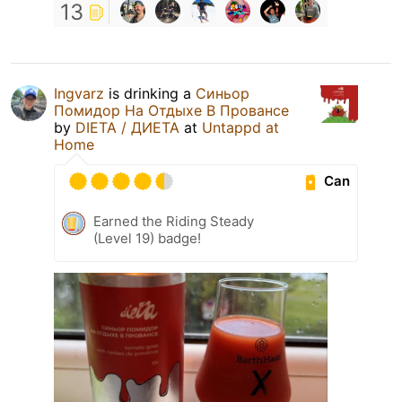
13
Ingvarz
is drinking a
Синьор
Помидор На Отдыхе В Провансе
by
DIETA / ДИЕТА
at
Untappd at
Home
Can
Earned the Riding Steady
(Level 19) badge!