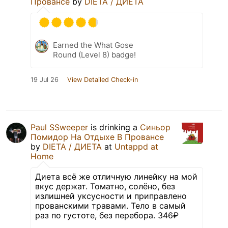
Провансе
by
DIETA / ДИЕТА
Earned the What Gose
Round (Level 8) badge!
19 Jul 26
View Detailed Check-in
Paul SSweeper
is drinking a
Синьор
Помидор На Отдыхе В Провансе
by
DIETA / ДИЕТА
at
Untappd at
Home
Диета всё же отличную линейку на мой
вкус держат. Томатно, солёно, без
излишней уксусности и приправлено
прованскими травами. Тело в самый
раз по густоте, без перебора. 346₽