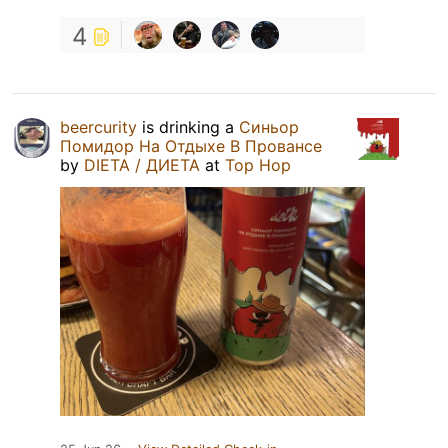
4
beercurity
is drinking a
Синьор
Помидор На Отдыхе В Провансе
by
DIETA / ДИЕТА
at
Top Hop