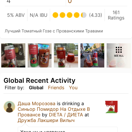
4
0
161
5% ABV
N/A IBU
(4.33)
Ratings
Лучший Томатный Гозе с Прованскими Травами
SEE ALL
Global Recent Activity
Filter by:
Global
Friends
You
Даша Морозова
is drinking a
Синьор Помидор На Отдыхе В
Провансе
by
DIETA / ДИЕТА
at
Дружба Лакшери Вилыч
Хаха ну и название