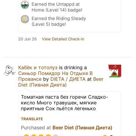
Earned the Untappd at
Home (Level 14) badge!
Earned the Riding Steady
(Level 5) badge!
20 Jun 26
View Detailed Check-in
Кабёк и тотопуз
is drinking a
Синьор Помидор На Отдыхе В
Провансе
by
DIETA / ДИЕТА
at
Beer
Diet (Пивная Диета)
Томатная паста без горечи Сладко-
кисло Много травушек, мягкие
приятные Сок пьётся легенько
TRANSLATE
Purchased at
Beer Diet (Пивная Диета)