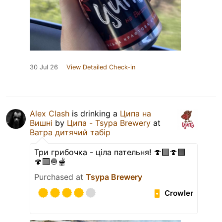
30 Jul 26
View Detailed Check-in
Alex Clash
is drinking a
Ципа на
Вишні
by
Ципа - Tsypa Brewery
at
Ватра дитячий табір
Три грибочка - ціла пательня! 🍄‍🟫🍄‍🟫
🍄‍🟫🧅🫕
Purchased at
Tsypa Brewery
Crowler