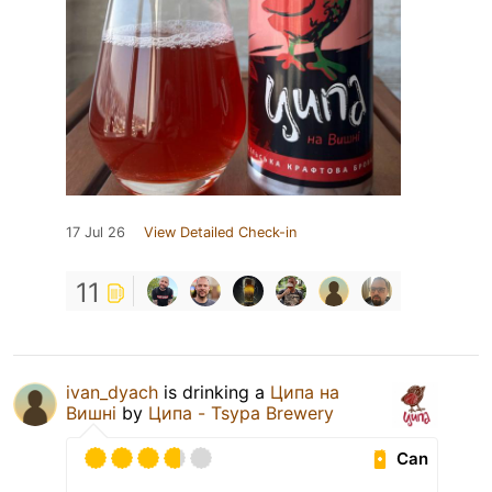
17 Jul 26
View Detailed Check-in
11
ivan_dyach
is drinking a
Ципа на
Вишні
by
Ципа - Tsypa Brewery
Can