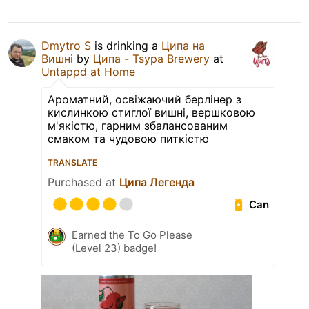
Dmytro S
is drinking a
Ципа на
Вишні
by
Ципа - Tsypa Brewery
at
Untappd at Home
Ароматний, освіжаючий берлінер з
кислинкою стиглої вишні, вершковою
м'якістю, гарним збалансованим
смаком та чудовою питкістю
TRANSLATE
Purchased at
Ципа Легенда
Can
Earned the To Go Please
(Level 23) badge!