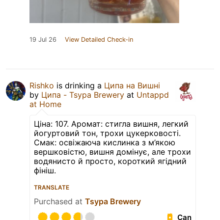
19 Jul 26
View Detailed Check-in
Rishko
is drinking a
Ципа на Вишні
by
Ципа - Tsypa Brewery
at
Untappd
at Home
Ціна: 107. Аромат: стигла вишня, легкий
йогуртовий тон, трохи цукерковості.
Смак: освіжаюча кислинка з м’якою
вершковістю, вишня домінує, але трохи
водянисто й просто, короткий ягідний
фініш.
TRANSLATE
Purchased at
Tsypa Brewery
Can