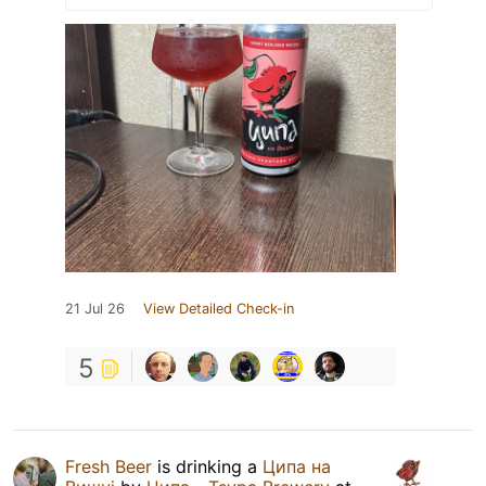
21 Jul 26
View Detailed Check-in
5
Fresh Beer
is drinking a
Ципа на