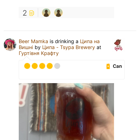
2
Beer Mamka
is drinking a
Ципа на
Вишні
by
Ципа - Tsypa Brewery
at
Гуртівня Крафту
Can