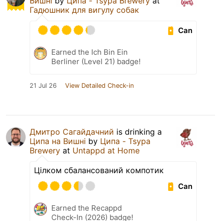
Вишні
by
Ципа - Tsypa Brewery
at
Гадюшник для вигулу собак
Can
Earned the Ich Bin Ein
Berliner (Level 21) badge!
21 Jul 26
View Detailed Check-in
Дмитро Сагайдачний
is drinking a
Ципа на Вишні
by
Ципа - Tsypa
Brewery
at
Untappd at Home
Цілком сбалансований компотик
Can
Earned the Recappd
Check-In (2026) badge!