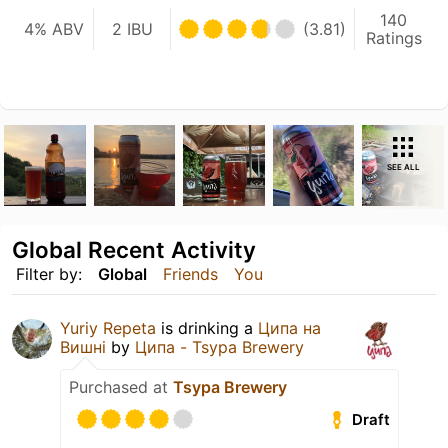
140
4% ABV
2 IBU
(3.81)
Ratings
SEE ALL
Global Recent Activity
Filter by:
Global
Friends
You
Yuriy Repeta
is drinking a
Ципа на
Вишні
by
Ципа - Tsypa Brewery
Purchased at
Tsypa Brewery
Draft