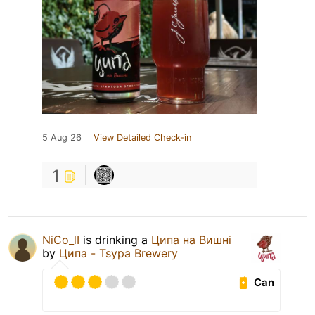
5 Aug 26
View Detailed Check-in
1
NiCo_lI
is drinking a
Ципа на Вишні
by
Ципа - Tsypa Brewery
Can