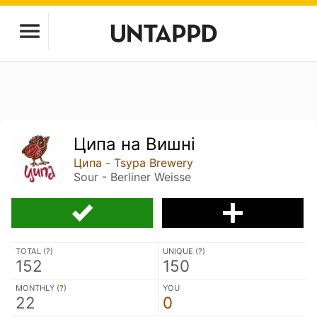
Ципа на Вишні
Ципа - Tsypa Brewery
Sour - Berliner Weisse
TOTAL (
?
)
UNIQUE (
?
)
152
150
MONTHLY (
?
)
YOU
22
0