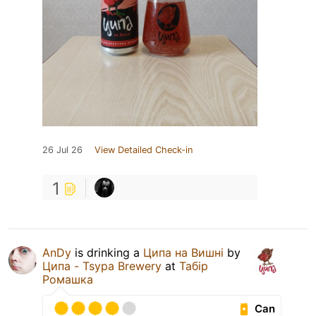
26 Jul 26
View Detailed Check-in
1
AnDy
is drinking a
Ципа на Вишні
by
Ципа - Tsypa Brewery
at
Табір
Ромашка
Can