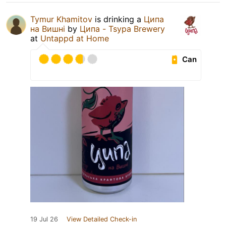
Tymur Khamitov
is drinking a
Ципа
на Вишні
by
Ципа - Tsypa Brewery
at
Untappd at Home
Can
19 Jul 26
View Detailed Check-in