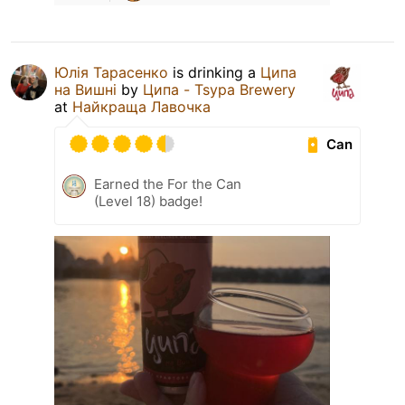
Юлія Тарасенко
is drinking a
Ципа
на Вишні
by
Ципа - Tsypa Brewery
at
Найкраща Лавочка
Can
Earned the For the Can
(Level 18) badge!