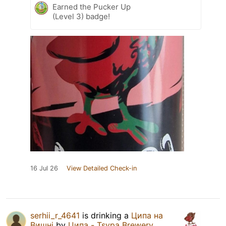
Earned the Pucker Up
(Level 3) badge!
16 Jul 26
View Detailed Check-in
serhii_r_4641
is drinking a
Ципа на
Вишні
by
Ципа - Tsypa Brewery