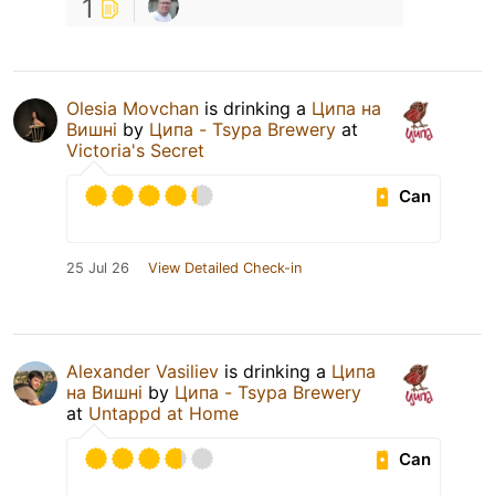
1
Olesia Movchan
is drinking a
Ципа на
Вишні
by
Ципа - Tsypa Brewery
at
Victoria's Secret
Can
25 Jul 26
View Detailed Check-in
Alexander Vasiliev
is drinking a
Ципа
на Вишні
by
Ципа - Tsypa Brewery
at
Untappd at Home
Can