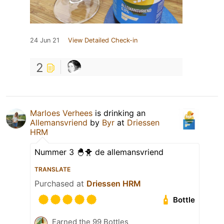
24 Jun 21
View Detailed Check-in
2
Marloes Verhees
is drinking an
Allemansvriend
by
Byr
at
Driessen
HRM
Nummer 3 🐣🐥 de allemansvriend
TRANSLATE
Purchased at
Driessen HRM
Bottle
Earned the 99 Bottles