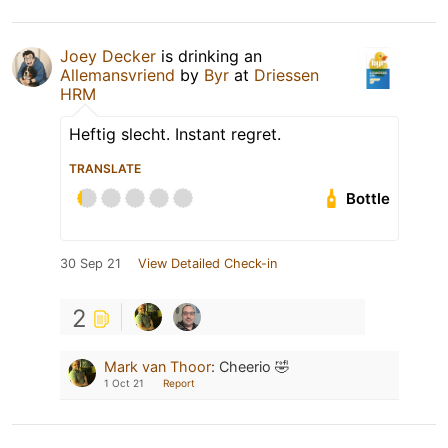
Joey Decker
is drinking an
Allemansvriend
by
Byr
at
Driessen
HRM
Heftig slecht. Instant regret.
TRANSLATE
Bottle
30 Sep 21
View Detailed Check-in
2
Mark van Thoor
:
Cheerio 🤣
1 Oct 21
Report