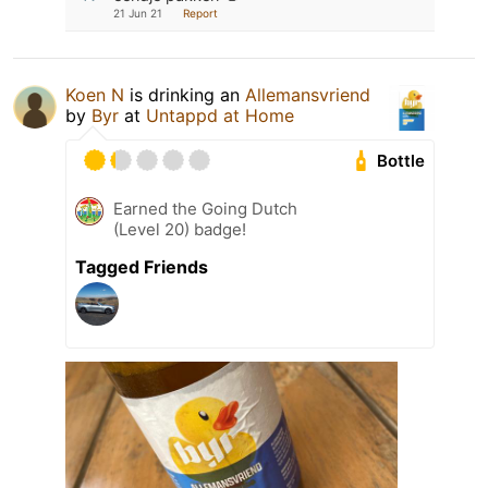
21 Jun 21
Report
Koen N
is drinking an
Allemansvriend
by
Byr
at
Untappd at Home
Bottle
Earned the Going Dutch
(Level 20) badge!
Tagged Friends