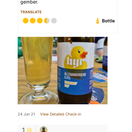
gember.
TRANSLATE
Bottle
24 Jun 21
View Detailed Check-in
1