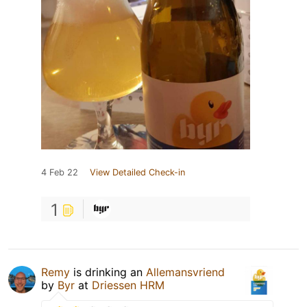
4 Feb 22
View Detailed Check-in
1
Remy
is drinking an
Allemansvriend
by
Byr
at
Driessen HRM