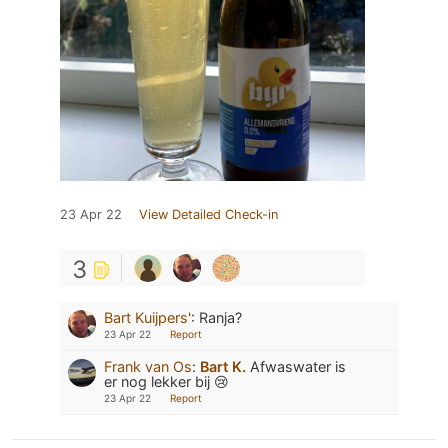
23 Apr 22
View Detailed Check-in
3
Bart Kuijpers'
:
Ranja?
23 Apr 22
Report
Frank van Os
:
Bart K.
Afwaswater is
er nog lekker bij 😢
23 Apr 22
Report