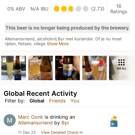
16
0% ABV
N/A IBU
(2.73)
Ratings
This beer is no longer being produced by the brewery.
Allemansvriend, alcoholvrij Byr met koriander. Of je nu moet
rijden, fietsen, vliege
Show More
SEE ALL
Global Recent Activity
Filter by:
Global
Friends
You
Marc Oonk
is drinking an
Allemansvriend
by
Byr
11 Dec 22
View Detailed Check-in