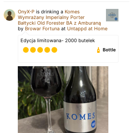
OnyX-P
is drinking a
Komes
Wymrażany Imperialny Porter
Bałtycki Old Forester BA z Amburaną
by
Browar Fortuna
at
Untappd at Home
Edycja limitowana- 2000 butelek
Bottle