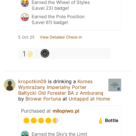
Earned the Wheel of Styles
(Level 23) badge!
Earned the Pole Position
(Level 61) badge!
5 Oct 25
View Detailed Check-in
1
kropotkin09
is drinking a
Komes
Wymrażany Imperialny Porter
Bałtycki Old Forester BA z Amburaną
by
Browar Fortuna
at
Untappd at Home
Purchased at
milopiwo.pl
Bottle
Earned the Sky's the Limit