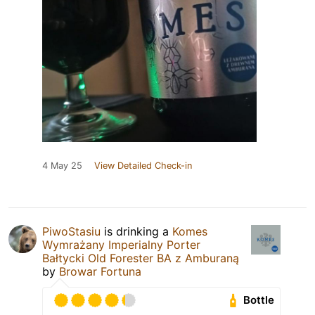
4 May 25
View Detailed Check-in
PiwoStasiu
is drinking a
Komes
Wymrażany Imperialny Porter
Bałtycki Old Forester BA z Amburaną
by
Browar Fortuna
Bottle