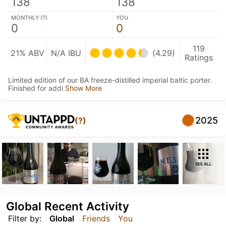
138
138
MONTHLY (
?
)
YOU
0
0
119
21% ABV
N/A IBU
(4.29)
Ratings
Limited edition of our BA freeze-distilled imperial baltic porter.
Finished for addi
Show More
2025
(?)
SEE ALL
Global Recent Activity
Filter by:
Global
Friends
You