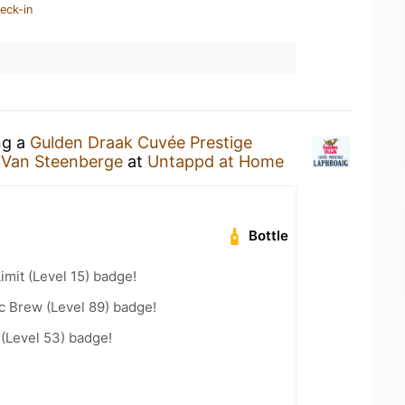
eck-in
ng a
Gulden Draak Cuvée Prestige
 Van Steenberge
at
Untappd at Home
Bottle
imit (Level 15) badge!
c Brew (Level 89) badge!
 (Level 53) badge!