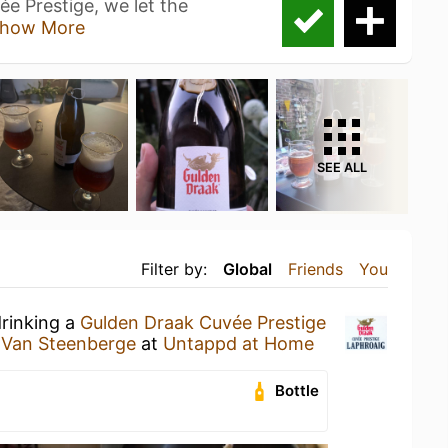
ée Prestige, we let the
how More
SEE ALL
Filter by:
Global
Friends
You
drinking a
Gulden Draak Cuvée Prestige
 Van Steenberge
at
Untappd at Home
Bottle