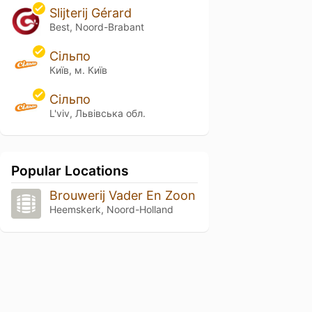
Slijterij Gérard
Best, Noord-Brabant
Сільпо
Київ, м. Київ
Сільпо
L'viv, Львівська обл.
Popular Locations
Brouwerij Vader En Zoon
Heemskerk, Noord-Holland