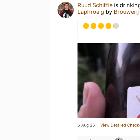
Ruud Schiffie
is drinkin
Laphroaig
by
Brouwerij
6 Aug 26
View Detailed Check-