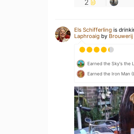
2
Els Schifferling
is drink
Laphroaig
by
Brouwerij
Earned the Sky's the L
Earned the Iron Man (