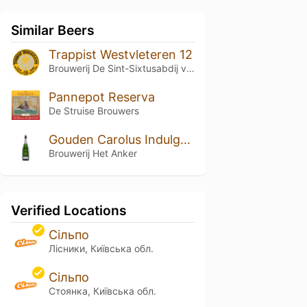
Similar Beers
Trappist Westvleteren 12
Brouwerij De Sint-Sixtusabdij van Westvleteren
Pannepot Reserva
De Struise Brouwers
Gouden Carolus Indulgence 2023 - Batteliek
Brouwerij Het Anker
Verified Locations
Сільпо
Лісники, Київська обл.
Сільпо
Стоянка, Київська обл.