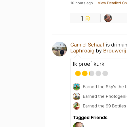
10 hours ago
View Detailed Ch
1
Camiel Schaaf
is drinki
Laphroaig
by
Brouwerij
Ik proef kurk
Earned the Sky's the L
Earned the Photogeni
Earned the 99 Bottles
Tagged Friends