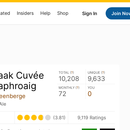
Rated
Insiders
Help
Shop
Sign In
Join No
aak Cuvée
TOTAL (
?
)
UNIQUE (
?
)
10,208
9,633
aphroaig
MONTHLY (
?
)
YOU
72
0
teenberge
Ale
(3.81)
9,119 Ratings