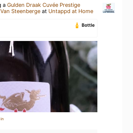
g a
Gulden Draak Cuvée Prestige
 Van Steenberge
at
Untappd at Home
Bottle
in