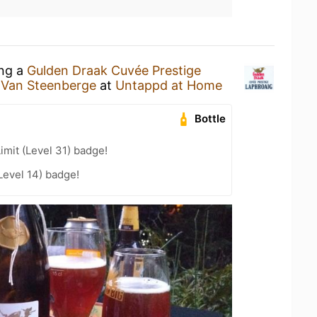
ing a
Gulden Draak Cuvée Prestige
 Van Steenberge
at
Untappd at Home
Bottle
imit (Level 31) badge!
Level 14) badge!