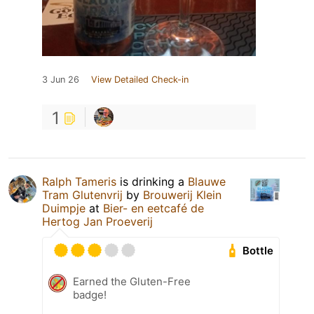
3 Jun 26
View Detailed Check-in
1
Ralph Tameris
is drinking a
Blauwe
Tram Glutenvrij
by
Brouwerij Klein
Duimpje
at
Bier- en eetcafé de
Hertog Jan Proeverij
Bottle
Earned the Gluten-Free
badge!