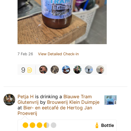
7 Feb 26
View Detailed Check-in
9
Petja H
is drinking a
Blauwe Tram
Glutenvrij
by
Brouwerij Klein Duimpje
at
Bier- en eetcafé de Hertog Jan
Proeverij
Bottle