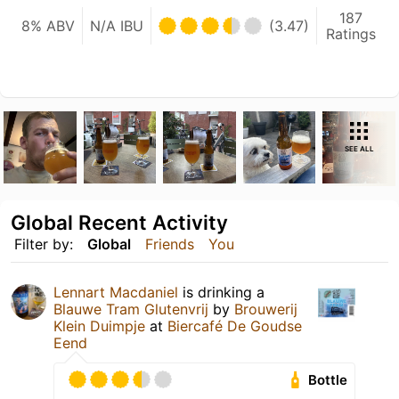
187
8% ABV
N/A IBU
(3.47)
Ratings
SEE ALL
Global Recent Activity
Filter by:
Global
Friends
You
Lennart Macdaniel
is drinking a
Blauwe Tram Glutenvrij
by
Brouwerij
Klein Duimpje
at
Biercafé De Goudse
Eend
Bottle