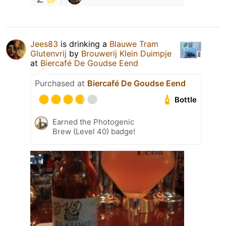
Jees83
is drinking a
Blauwe Tram
Glutenvrij
by
Brouwerij Klein Duimpje
at
Biercafé De Goudse Eend
Purchased at
Biercafé De Goudse Eend
Bottle
Earned the Photogenic
Brew (Level 40) badge!