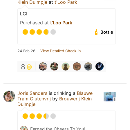
Klein Duimpje
at
t'Loo Park
LCI
Purchased at
t'Loo Park
Bottle
24 Feb 26
View Detailed Check-in
8
Joris Sanders
is drinking a
Blauwe
Tram Glutenvrij
by
Brouwerij Klein
Duimpje
Earned the Cheers To You!