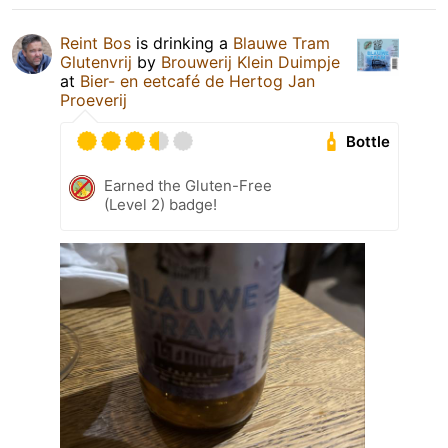
Reint Bos
is drinking a
Blauwe Tram
Glutenvrij
by
Brouwerij Klein Duimpje
at
Bier- en eetcafé de Hertog Jan
Proeverij
Bottle
Earned the Gluten-Free
(Level 2) badge!