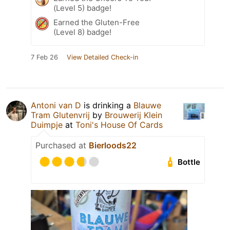
(Level 5) badge!
Earned the Gluten-Free
(Level 8) badge!
7 Feb 26
View Detailed Check-in
Antoni van D
is drinking a
Blauwe
Tram Glutenvrij
by
Brouwerij Klein
Duimpje
at
Toni's House Of Cards
Purchased at
Bierloods22
Bottle