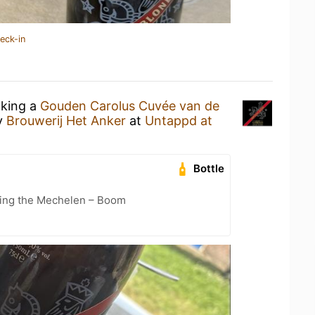
eck-in
nking a
Gouden Carolus Cuvée van de
y
Brouwerij Het Anker
at
Untappd at
Bottle
cling the Mechelen – Boom