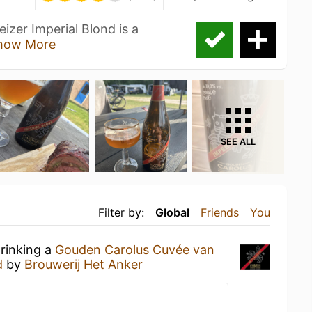
zer Imperial Blond is a
how More
SEE ALL
Filter by:
Global
Friends
You
drinking a
Gouden Carolus Cuvée van
d
by
Brouwerij Het Anker