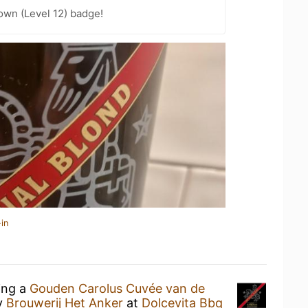
wn (Level 12) badge!
in
ing a
Gouden Carolus Cuvée van de
y
Brouwerij Het Anker
at
Dolcevita Bbq