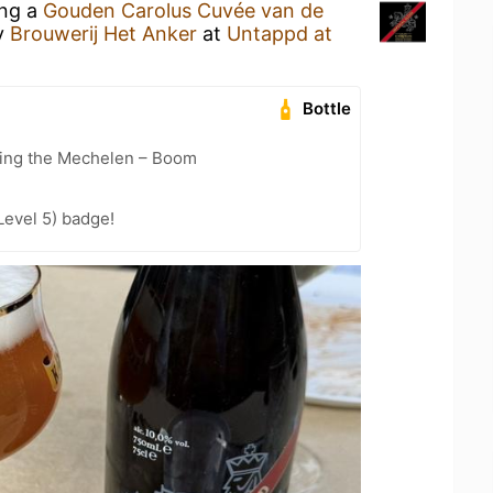
ing a
Gouden Carolus Cuvée van de
y
Brouwerij Het Anker
at
Untappd at
Bottle
cling the Mechelen – Boom
Level 5) badge!