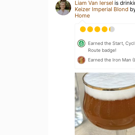
Liam Van Iersel
is drink
Keizer Imperial Blond
b
Home
Earned the Start, Cy
Route badge!
Earned the Iron Man (