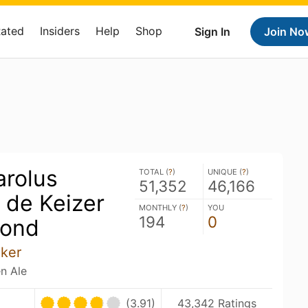
Rated
Insiders
Help
Shop
Sign In
Join No
rolus
TOTAL (
?
)
UNIQUE (
?
)
51,352
46,166
 de Keizer
MONTHLY (
?
)
YOU
194
0
lond
nker
n Ale
(3.91)
43,342 Ratings