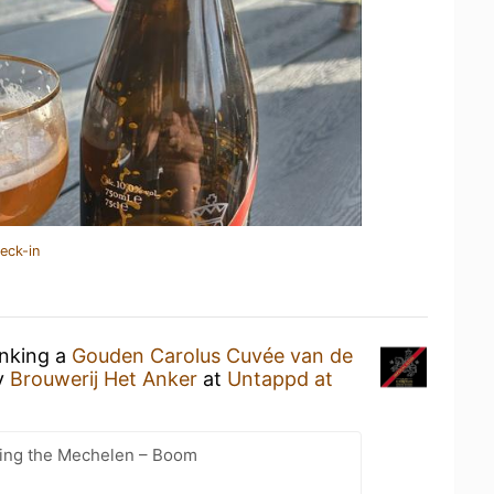
eck-in
inking a
Gouden Carolus Cuvée van de
y
Brouwerij Het Anker
at
Untappd at
cling the Mechelen – Boom