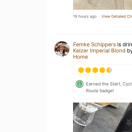
19 hours ago
View Detailed Ch
Femke Schippers
is dri
Keizer Imperial Blond
b
Home
Earned the Start, Cy
Route badge!