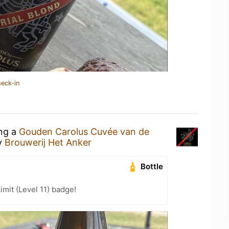
heck-in
ing a
Gouden Carolus Cuvée van de
y
Brouwerij Het Anker
Bottle
imit (Level 11) badge!