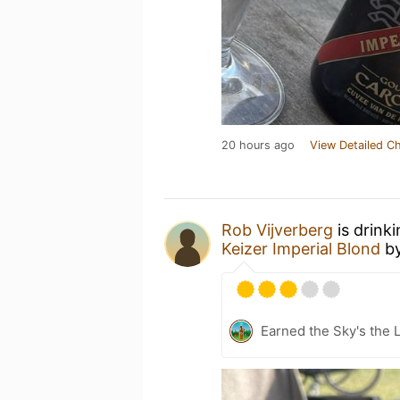
20 hours ago
View Detailed C
Rob Vijverberg
is drink
Keizer Imperial Blond
b
Earned the Sky's the L