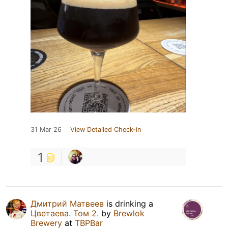
31 Mar 26
View Detailed Check-in
1
Дмитрий Матвеев
is drinking a
Цветаева. Том 2.
by
Brewlok
Brewery
at
TBPBar