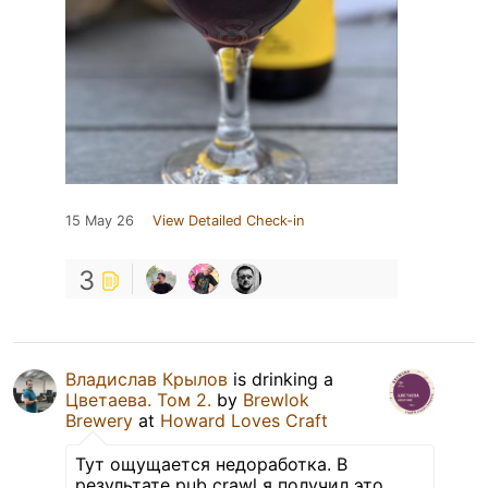
15 May 26
View Detailed Check-in
3
Владислав Крылов
is drinking a
Цветаева. Том 2.
by
Brewlok
Brewery
at
Howard Loves Craft
Тут ощущается недоработка. В
результате pub crawl я получил это