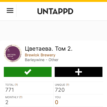
Цветаева. Том 2.
Brewlok Brewery
Barleywine - Other
TOTAL (
?
)
UNIQUE (
?
)
771
720
MONTHLY (
?
)
YOU
2
0