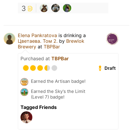
3
Elena Pankratova
is drinking a
Цветаева. Том 2.
by
Brewlok
Brewery
at
TBPBar
Purchased at
TBPBar
Draft
Earned the Artisan badge!
Earned the Sky's the Limit
(Level 7) badge!
Tagged Friends