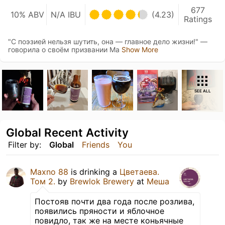
677
10% ABV
N/A IBU
(4.23)
Ratings
"С поэзией нельзя шутить, она — главное дело жизни!" —
говорила о своём призвании Ма
Show More
SEE ALL
Global Recent Activity
Filter by:
Global
Friends
You
Maxno 88
is drinking a
Цветаева.
Том 2.
by
Brewlok Brewery
at
Меша
Постояв почти два года после розлива,
появились пряности и яблочное
повидло, так же на месте коньячные