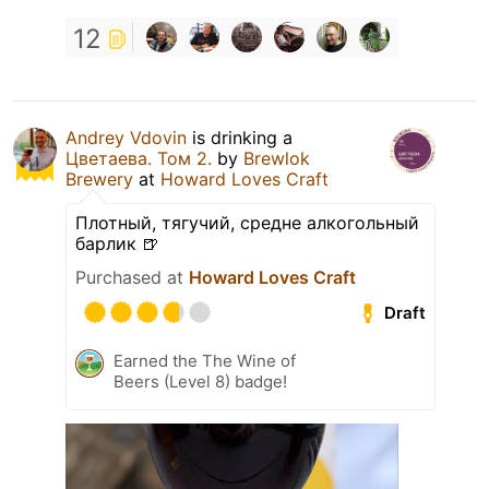
12
Andrey Vdovin
is drinking a
Цветаева. Том 2.
by
Brewlok
Brewery
at
Howard Loves Craft
Плотный, тягучий, средне алкогольный
барлик 🍺
Purchased at
Howard Loves Craft
Draft
Earned the The Wine of
Beers (Level 8) badge!