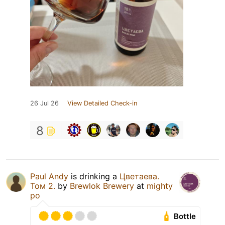
26 Jul 26
View Detailed Check-in
8
Paul Andy
is drinking a
Цветаева.
Том 2.
by
Brewlok Brewery
at
mighty
po
Bottle