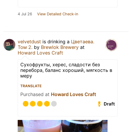
4 Jul 26
View Detailed Check-in
velvetdust
is drinking a
Цветаева.
Том 2.
by
Brewlok Brewery
at
Howard Loves Craft
Сухофрукты, херес, сладости без
перебора, баланс хороший, мягкость в
меру
TRANSLATE
Purchased at
Howard Loves Craft
Draft