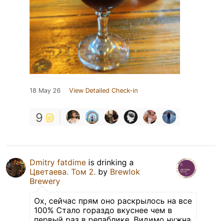
18 May 26
View Detailed Check-in
9
Dmitry fatdime
is drinking a
Цветаева. Том 2.
by
Brewlok
Brewery
Ох, сейчас прям оно раскрылось на все
100% Стало гораздо вкуснее чем в
первый раз в репаблике. Видимо нужна