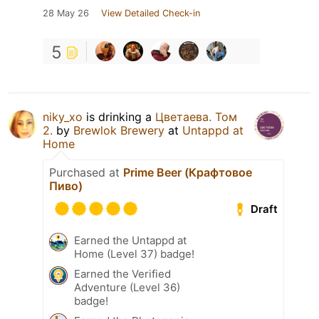
28 May 26
View Detailed Check-in
5
niky_xo
is drinking a
Цветаева. Том
2.
by
Brewlok Brewery
at
Untappd at
Home
Purchased at
Prime Beer (Крафтовое
Пиво)
Draft
Earned the Untappd at
Home (Level 37) badge!
Earned the Verified
Adventure (Level 36)
badge!