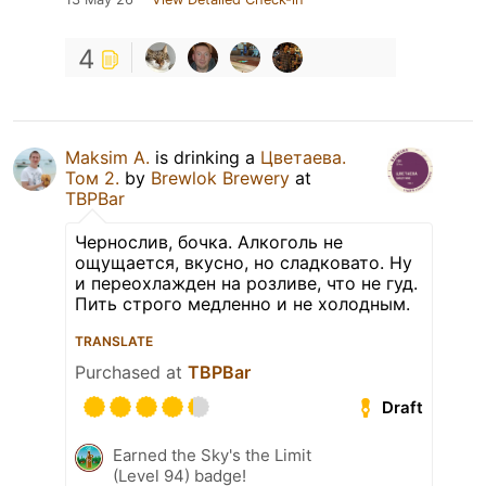
4
Maksim A.
is drinking a
Цветаева.
Том 2.
by
Brewlok Brewery
at
TBPBar
Чернослив, бочка. Алкоголь не
ощущается, вкусно, но сладковато. Ну
и переохлажден на розливе, что не гуд.
Пить строго медленно и не холодным.
TRANSLATE
Purchased at
TBPBar
Draft
Earned the Sky's the Limit
(Level 94) badge!