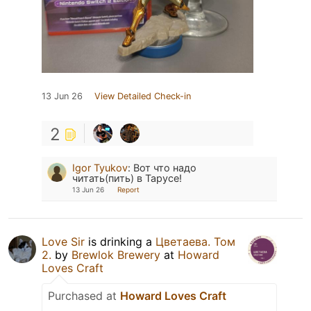
13 Jun 26
View Detailed Check-in
2
Igor Tyukov
:
Вот что надо
читать(пить) в Тарусе!
13 Jun 26
Report
Love Sir
is drinking a
Цветаева. Том
2.
by
Brewlok Brewery
at
Howard
Loves Craft
Purchased at
Howard Loves Craft