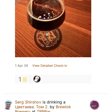
1 Apr 26
View Detailed Check-in
1
Serg Shirshov
is drinking a
Цветаева. Том 2.
by
Brewlok
Brewery
at
TBPBar