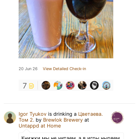
20 Jun 26
View Detailed Check-in
7
Igor Tyukov
is drinking a
Цветаева.
Том 2.
by
Brewlok Brewery
at
Untappd at Home
Книжки мы не читаем, а в игры ныряем