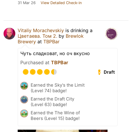
31 Mar 26
View Detailed Check-in
Vitaliy Morachevskiy
is drinking a
Цветаева. Том 2.
by
Brewlok
Brewery
at
TBPBar
Чуть сладковат, но оч вкусно
Purchased at
TBPBar
Draft
Earned the Sky's the Limit
(Level 74) badge!
Earned the Draft City
(Level 63) badge!
Earned the The Wine of
Beers (Level 15) badge!