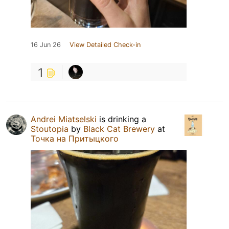
16 Jun 26
View Detailed Check-in
1
Andrei Miatselski
is drinking a
Stoutopia
by
Black Cat Brewery
at
Точка на Притыцкого