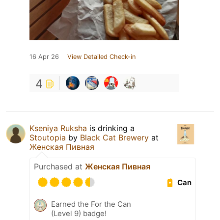
16 Apr 26
View Detailed Check-in
4
Kseniya Ruksha
is drinking a
Stoutopia
by
Black Cat Brewery
at
Женская Пивная
Purchased at
Женская Пивная
Can
Earned the For the Can
(Level 9) badge!