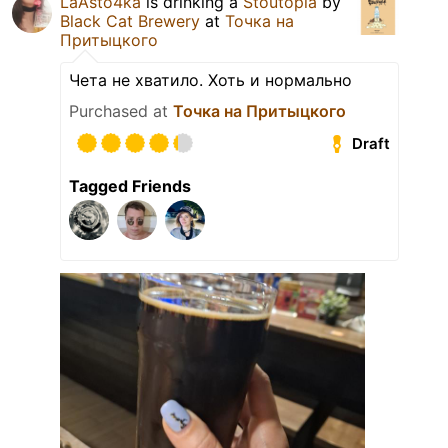
LaAsto4ka
is drinking a
Stoutopia
by
Black Cat Brewery
at
Точка на
Притыцкого
Чета не хватило. Хоть и нормально
Purchased at
Точка на Притыцкого
Draft
Tagged Friends