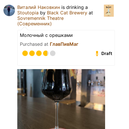
Виталий Наковкин
is drinking a
Stoutopia
by
Black Cat Brewery
at
Sovremennik Theatre
(Современник)
Молочный с орешками
Purchased at
ГлавПивМаг
Draft