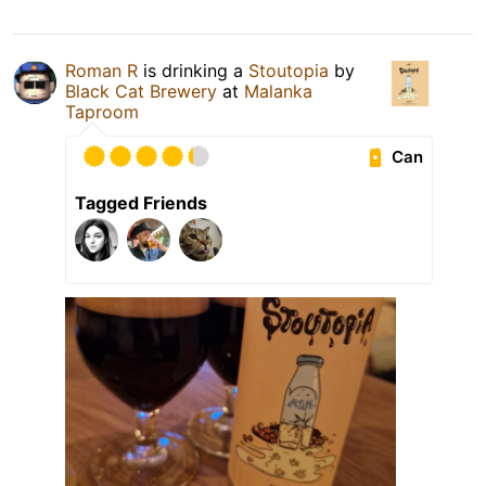
Roman R
is drinking a
Stoutopia
by
Black Cat Brewery
at
Malanka
Taproom
Can
Tagged Friends