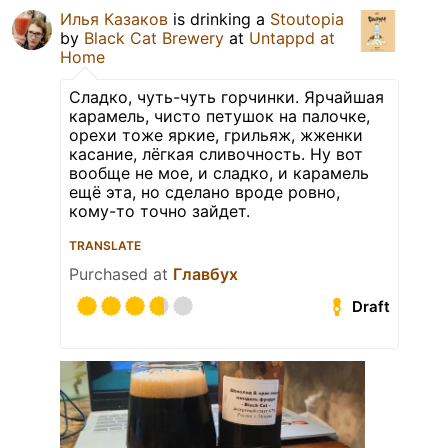
Илья Казаков
is drinking a
Stoutopia
by
Black Cat Brewery
at
Untappd at
Home
Сладко, чуть-чуть горчинки. Ярчайшая
карамель, чисто петушок на палочке,
орехи тоже яркие, грильяж, жженки
касание, лёгкая сливочность. Ну вот
вообще не мое, и сладко, и карамель
ещё эта, но сделано вроде ровно,
кому-то точно зайдет.
TRANSLATE
Purchased at
Главбух
Draft