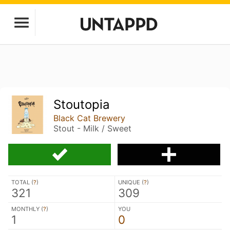
Stoutopia
Black Cat Brewery
Stout - Milk / Sweet
TOTAL (
?
)
UNIQUE (
?
)
321
309
MONTHLY (
?
)
YOU
1
0