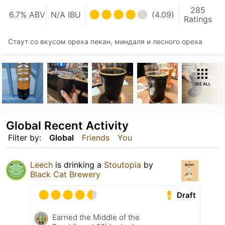
285
6.7% ABV
N/A IBU
(4.09)
Ratings
Стаут со вкусом ореха пекан, миндаля и лесного ореха
SEE ALL
Global Recent Activity
Filter by:
Global
Friends
You
Leech
is drinking a
Stoutopia
by
Black Cat Brewery
Draft
Earned the Middle of the