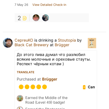
7 May 26
View Detailed Check-in
2
CepreuKO
is drinking a
Stoutopia
by
Black Cat Brewery
at
Brügger
До этого пива думал что разлюбил
всякие молочные и ореховые стауты.
Респект чёрным котам )
TRANSLATE
Purchased at
Brügger
Can
Earned the Middle of the
Road (Level 49) badge!