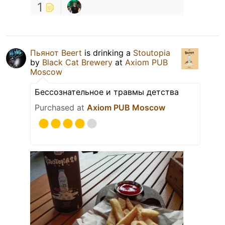
1
Пьянот Beert
is drinking a
Stoutopia
by
Black Cat Brewery
at
Axiom PUB
Moscow
Бессознательное и травмы детства
Purchased at
Axiom PUB Moscow