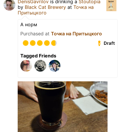
DenisGavrilov
is drinking a
Stoutopia
by
Black Cat Brewery
at
Точка на
Притыцкого
А норм
Purchased at
Точка на Притыцкого
Draft
Tagged Friends