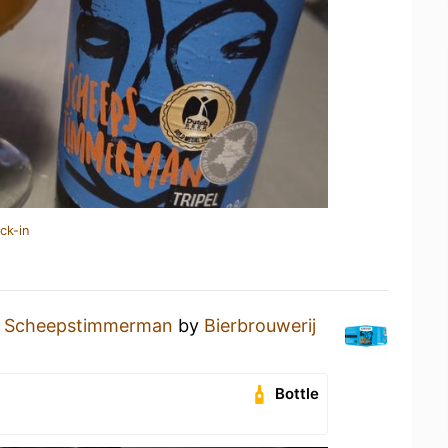
ck-in
a
Scheepstimmerman
by
Bierbrouwerij
Bottle