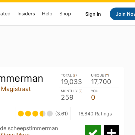
Rated
Insiders
Help
Shop
Sign In
Join No
immerman
TOTAL (
?
)
UNIQUE (
?
)
19,033
17,700
 Magistraat
MONTHLY (
?
)
YOU
259
0
(3.61)
16,840 Ratings
et de scheepstimmerman
r
Show More