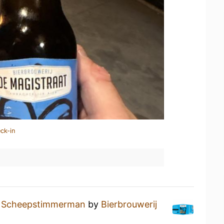
ck-in
a
Scheepstimmerman
by
Bierbrouwerij