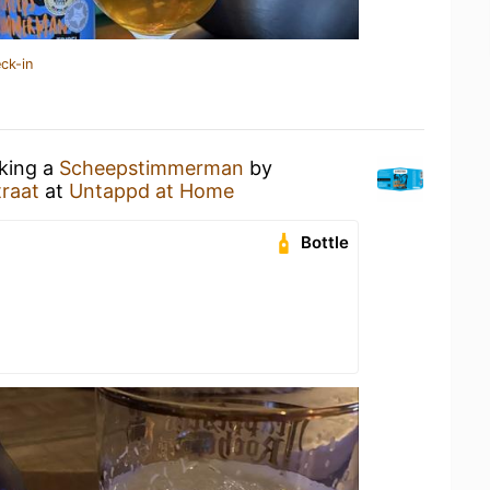
ck-in
nking a
Scheepstimmerman
by
traat
at
Untappd at Home
Bottle