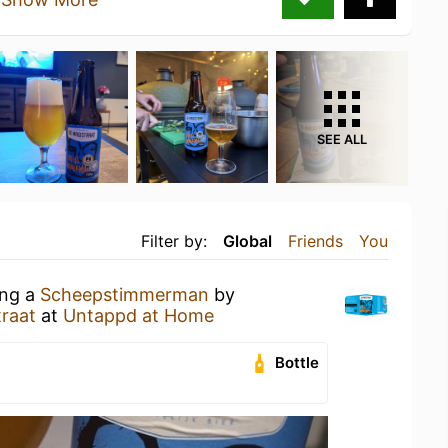
SEE ALL
Filter by:
Global
Friends
You
ing a
Scheepstimmerman
by
traat
at
Untappd at Home
Bottle