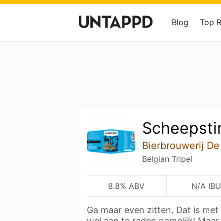
Blog
Top 
Scheepst
Bierbrouwerij De
Belgian Tripel
8.8% ABV
N/A IBU
Ga maar even zitten. Dat is m
wel aan te raden namelijk! Maa