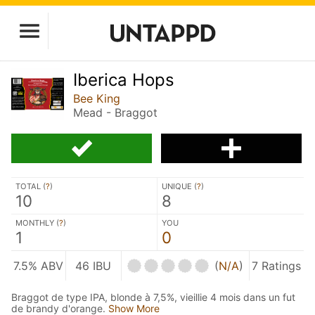
Iberica Hops
Bee King
Mead - Braggot
TOTAL (
?
)
UNIQUE (
?
)
10
8
MONTHLY (
?
)
YOU
1
0
7.5% ABV
46 IBU
(
N/A
)
7 Ratings
Braggot de type IPA, blonde à 7,5%, vieillie 4 mois dans un fut
de brandy d'orange.
Show More