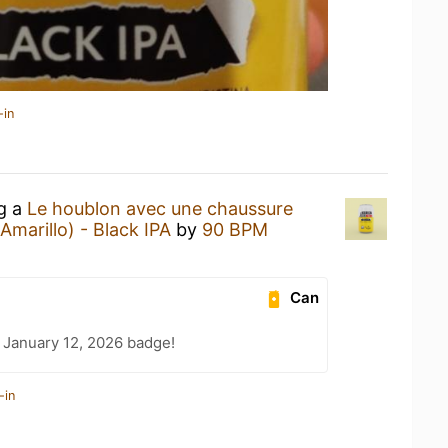
-in
ng a
Le houblon avec une chaussure
marillo) - Black IPA
by
90 BPM
Can
 January 12, 2026 badge!
-in