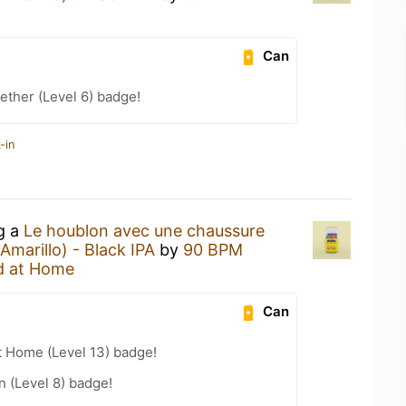
Can
ether (Level 6) badge!
-in
ng a
Le houblon avec une chaussure
marillo) - Black IPA
by
90 BPM
d at Home
Can
t Home (Level 13) badge!
n (Level 8) badge!