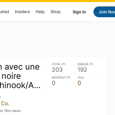
Rated
Insiders
Help
Shop
Sign In
Join No
n avec une
TOTAL (
?
)
UNIQUE (
?
)
203
192
 noire
MONTHLY (
?
)
YOU
0
0
hinook/Amarillo)
A
 Co.
ie Tête Haute