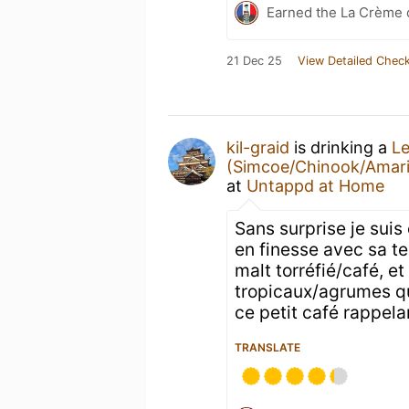
Earned the La Crème 
21 Dec 25
View Detailed Check
kil-graid
is drinking a
Le
(Simcoe/Chinook/Amaril
at
Untappd at Home
Sans surprise je suis
en finesse avec sa t
malt torréfié/café, et
tropicaux/agrumes q
ce petit café rappela
TRANSLATE