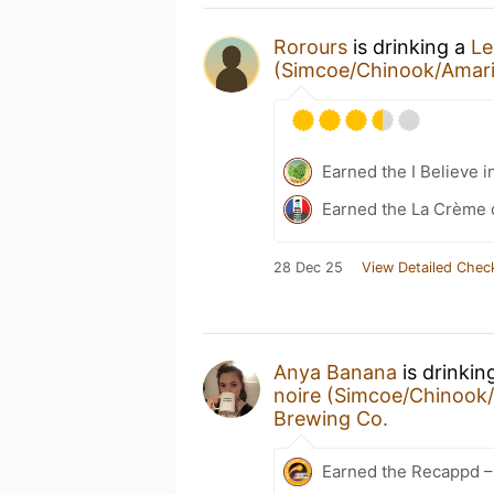
Rorours
is drinking a
Le
(Simcoe/Chinook/Amaril
Earned the I Believe i
Earned the La Crème d
28 Dec 25
View Detailed Chec
Anya Banana
is drinkin
noire (Simcoe/Chinook/A
Brewing Co.
Earned the Recappd –