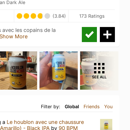
ian Dark Ale
(3.84)
173 Ratings
avec les copains de la
Show More
SEE ALL
Filter by:
Global
Friends
You
g a
Le houblon avec une chaussure
marillo) - Black IPA
by
90 BPM