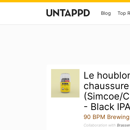
Blog
Top 
Le houblo
chaussure
(Simcoe/C
- Black IP
90 BPM Brewing
Collaboration with
Brasser