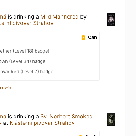
tná
is drinking a
Mild Mannered
by
terní pivovar Strahov
Can
ether (Level 18) badge!
wn (Level 34) badge!
Town Red (Level 7) badge!
eck-in
tná
is drinking a
Sv. Norbert Smoked
v
at
Klášterní pivovar Strahov