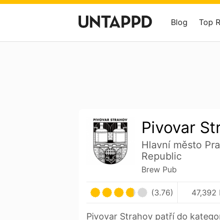
Blog
Top 
Pivovar St
Hlavní město Pr
Republic
Brew Pub
(3.76)
47,392 
Pivovar Strahov patří do katego