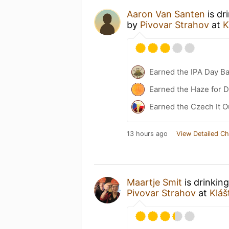
Aaron Van Santen
is dr
by
Pivovar Strahov
at
K
Earned the IPA Day B
Earned the Haze for D
Earned the Czech It O
13 hours ago
View Detailed Ch
Maartje Smit
is drinkin
Pivovar Strahov
at
Kláš