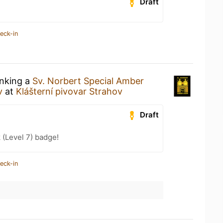
Draft
eck-in
inking a
Sv. Norbert Special Amber
v
at
Klášterní pivovar Strahov
Draft
 (Level 7) badge!
eck-in