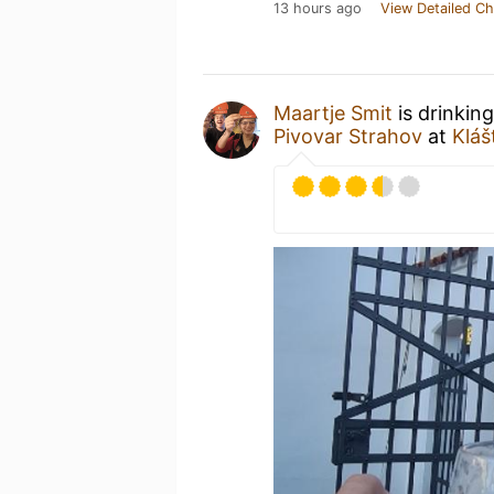
13 hours ago
View Detailed Ch
Maartje Smit
is drinkin
Pivovar Strahov
at
Kláš