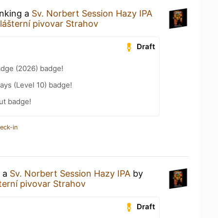
inking a
Sv. Norbert Session Hazy IPA
lášterní pivovar Strahov
Draft
adge (2026) badge!
ays (Level 10) badge!
ut badge!
eck-in
g a
Sv. Norbert Session Hazy IPA
by
terní pivovar Strahov
Draft