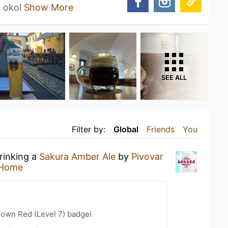
m okol
Show More
SEE ALL
Filter by:
Global
Friends
You
rinking a
Sakura Amber Ale
by
Pivovar
 Home
Town Red (Level 7) badge!