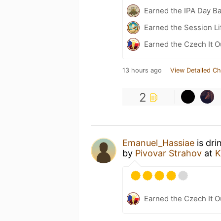
Earned the IPA Day B
Earned the Session Li
Earned the Czech It O
13 hours ago
View Detailed Ch
2
Emanuel_Hassiae
is dri
by
Pivovar Strahov
at
K
Earned the Czech It O