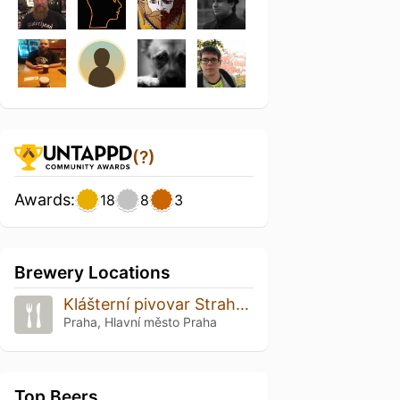
(?)
Awards:
18
8
3
Brewery Locations
Klášterní pivovar Strahov
Praha, Hlavní město Praha
Top Beers