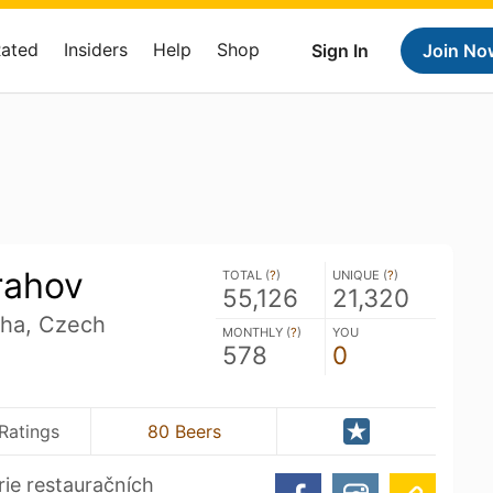
Rated
Insiders
Help
Shop
Sign In
Join No
rahov
TOTAL (
?
)
UNIQUE (
?
)
55,126
21,320
aha, Czech
MONTHLY (
?
)
YOU
578
0
Ratings
80 Beers
rie restauračních