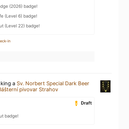
adge (2026) badge!
fe (Level 6) badge!
ut (Level 22) badge!
eck-in
nking a
Sv. Norbert Special Dark Beer
lášterní pivovar Strahov
Draft
ut badge!