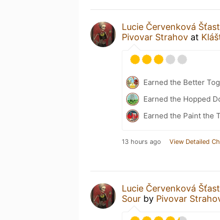
Lucie Červenková Šťas
Pivovar Strahov
at
Kláš
Earned the Better Tog
Earned the Hopped Do
Earned the Paint the 
13 hours ago
View Detailed Ch
Lucie Červenková Šťas
Sour
by
Pivovar Straho