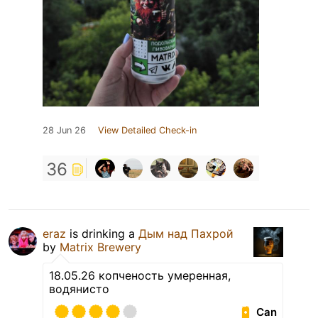
28 Jun 26
View Detailed Check-in
36
eraz
is drinking a
Дым над Пахрой
by
Matrix Brewery
18.05.26 копченость умеренная,
водянисто
Can