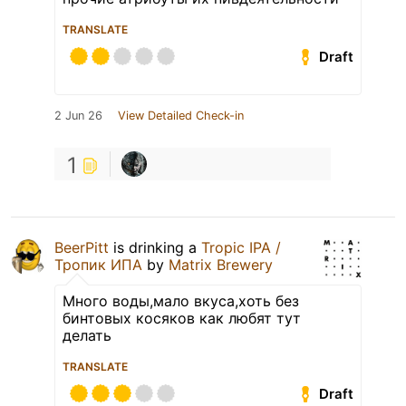
TRANSLATE
Draft
2 Jun 26
View Detailed Check-in
1
BeerPitt
is drinking a
Tropic IPA /
Тропик ИПА
by
Matrix Brewery
Много воды,мало вкуса,хоть без
бинтовых косяков как любят тут
делать
TRANSLATE
Draft