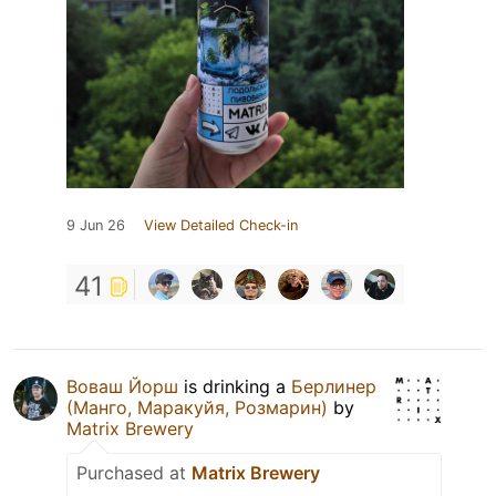
9 Jun 26
View Detailed Check-in
41
Воваш Йорш
is drinking a
Берлинер
(Манго, Маракуйя, Розмарин)
by
Matrix Brewery
Purchased at
Matrix Brewery