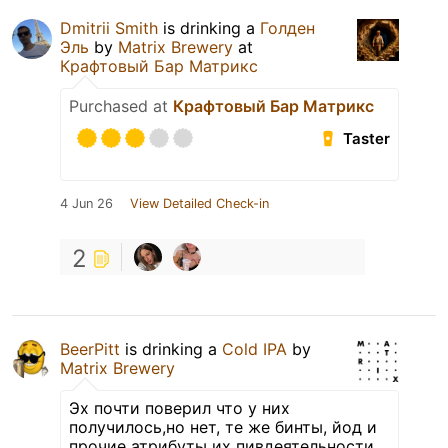
Dmitrii Smith
is drinking a
Голден
Эль
by
Matrix Brewery
at
Крафтовый Бар Матрикс
Purchased at
Крафтовый Бар Матрикс
Taster
4 Jun 26
View Detailed Check-in
2
BeerPitt
is drinking a
Cold IPA
by
Matrix Brewery
Эх почти поверил что у них
получилось,но нет, те же бинты, йод и
прочие атрибуты их пивдеятельности