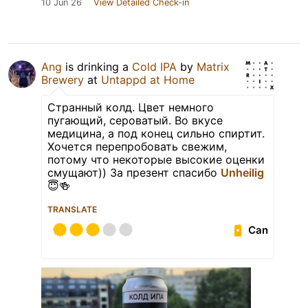
10 Jun 26
View Detailed Check-in
Ang
is drinking a
Cold IPA
by
Matrix
Brewery
at
Untappd at Home
Странный колд. Цвет немного
пугающий, сероватый. Во вкусе
медицина, а под конец сильно спиртит.
Хочется перепробовать свежим,
потому что некоторые высокие оценки
смущают)) За презент спасибо
Unheilig
😇🍻
TRANSLATE
Can