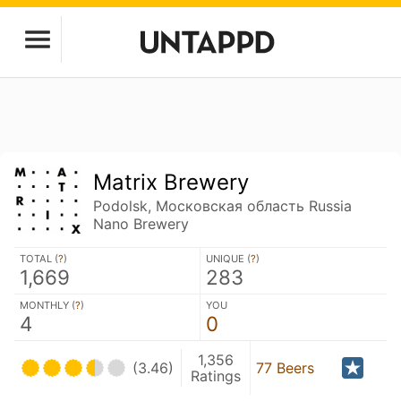
Matrix Brewery
Podolsk, Московская область Russia
Nano Brewery
TOTAL (
?
)
UNIQUE (
?
)
1,669
283
MONTHLY (
?
)
YOU
4
0
1,356
(3.46)
77 Beers
Ratings