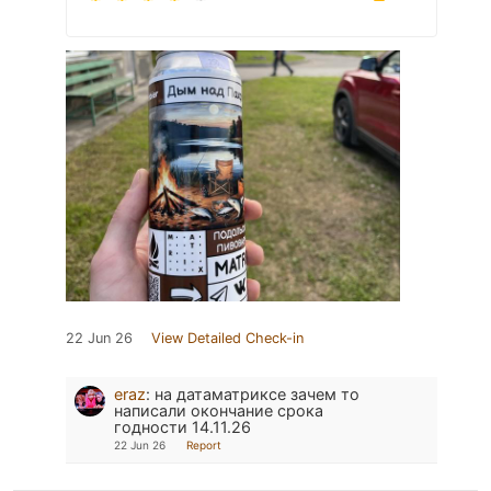
22 Jun 26
View Detailed Check-in
eraz
:
на датаматриксе зачем то
написали окончание срока
годности 14.11.26
22 Jun 26
Report