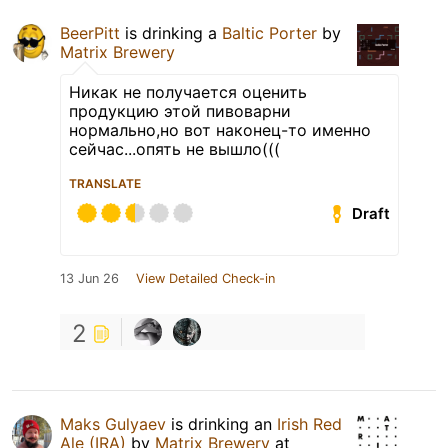
BeerPitt
is drinking a
Baltic Porter
by
Matrix Brewery
Никак не получается оценить
продукцию этой пивоварни
нормально,но вот наконец-то именно
сейчас...опять не вышло(((
TRANSLATE
Draft
13 Jun 26
View Detailed Check-in
2
Maks Gulyaev
is drinking an
Irish Red
Ale (IRA)
by
Matrix Brewery
at