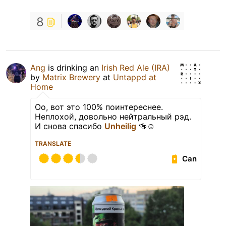
8
Ang
is drinking an
Irish Red Ale (IRA)
by
Matrix Brewery
at
Untappd at
Home
Оо, вот это 100% поинтереснее.
Неплохой, довольно нейтральный рэд.
И снова спасибо
Unheilig
🍻☺️
TRANSLATE
Can