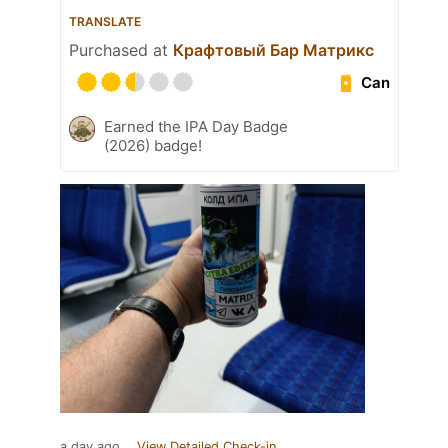
TRANSLATE
Purchased at
Крафтовый Бар Матрикс
Can
Earned the IPA Day Badge
(2026) badge!
a day ago
View Detailed Check-in