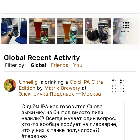
SEE ALL
Global Recent Activity
Filter by:
Global
Friends
You
Unheilig
is drinking a
Cold IPA Citra
Edition
by
Matrix Brewery
at
Электричка Подольск — Москва
С днём IPA как говорится Снова
выжимку из бинтов вместо пива
налили😏 Всегда мучает один вопрос:
кто-то вообще пробует на пивоварне,
что у них в танке получилось?)
#первонах