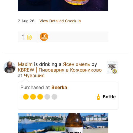
2 Aug 26
View Detailed Check-in
1
Maxim
is drinking a
Ясен хмель
by
KBREW | Пивоварня в Кожевниково
at
Чувашия
Purchased at
Beerka
Bottle