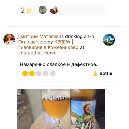
2
Дмитрий Матвеев
is drinking a
На
Юга светлое
by
KBREW |
Пивоварня в Кожевниково
at
Untappd at Home
Намеренно сладкое и дефектное.
Bottle