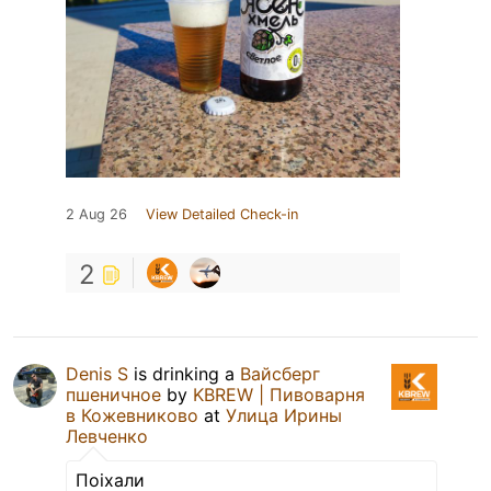
2 Aug 26
View Detailed Check-in
2
Denis S
is drinking a
Вайсберг
пшеничное
by
KBREW | Пивоварня
в Кожевниково
at
Улица Ирины
Левченко
Поiхали