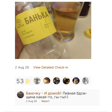
2 Aug 26
View Detailed Check-in
53
Баночку - И домой!
:
Пивная бдсм-
щина какая-то, гы-гы!:)
2 Aug 26
Report