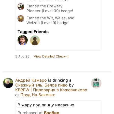
Earned the Brewery
Pioneer (Level 39) badge!
Earned the Wit, Weiss, and
Weizen (Level 9) badge!
Tagged Friends
5 Aug 26
View Detailed Check-in
Андрей Камаро
is drinking a
Снежный эль. Белое пиво
by
KBREW | Пивоварня в Кожевниково
at
Пруд На Баковке
В жару под пиццу идеально
Purchased at
Бробир