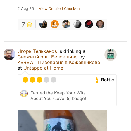
2 Aug 26
View Detailed Check-in
7
Игорь Тельканов
is drinking a
Снежный эль. Белое пиво
by
KBREW | Пивоварня в Кожевниково
at
Untappd at Home
Bottle
Earned the Keep Your Wits
About You (Level 5) badge!