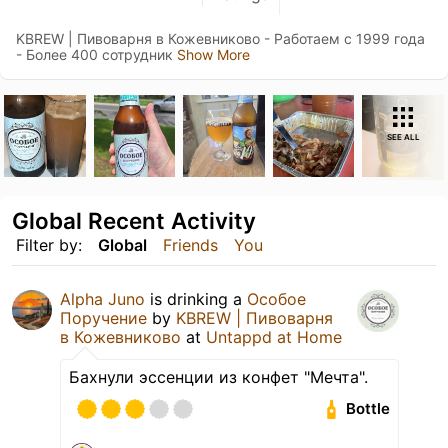
KBREW | Пивоварня в Кожевниково - Работаем с 1999 года
- Более 400 сотрудник
Show More
SEE ALL
Global Recent Activity
Filter by:
Global
Friends
You
Alpha Juno
is drinking a
Особое
Поручение
by
KBREW | Пивоварня
в Кожевниково
at
Untappd at Home
Бахнули эссенции из конфет "Мечта".
Bottle