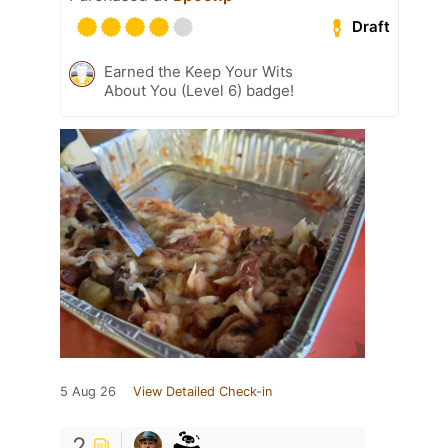
Draft
Earned the Keep Your Wits
About You (Level 6) badge!
5 Aug 26
View Detailed Check-in
2