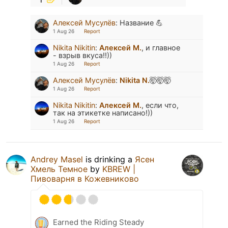
Алексей Мусулёв
:
Название 💪
1 Aug 26
Report
Nikita Nikitin
:
Алексей М.
, и главное
- взрыв вкуса!!))
1 Aug 26
Report
Алексей Мусулёв
:
Nikita N.
🤯🤯🤯
1 Aug 26
Report
Nikita Nikitin
:
Алексей М.
, если что,
так на этикетке написано!))
1 Aug 26
Report
Andrey Masel
is drinking a
Ясен
Хмель Темное
by
KBREW |
Пивоварня в Кожевниково
Earned the Riding Steady