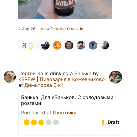
2 Aug 26
View Detailed Check-in
8
Сергей Ка
is drinking a
Банька
by
KBREW | Пивоварня в Кожевниково
at
Димитрова 3 к1
Банька. Для еБаньков. С солодовыми
розгами.
Purchased at
Пивточка
Draft