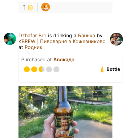
1
Dzhafar Bro
is drinking a
Банька
by
KBREW | Пивоварня в Кожевниково
at
Родник
Purchased at
Авокадо
Bottle