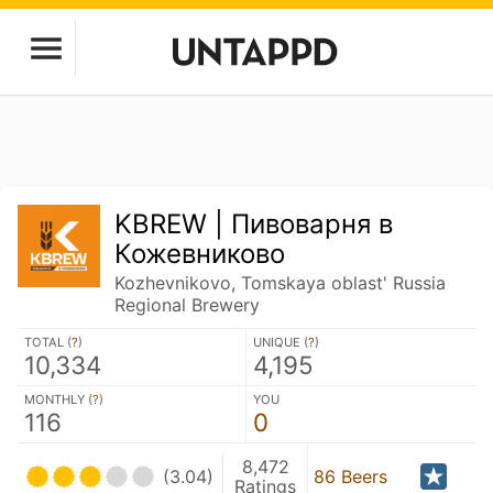
KBREW | Пивоварня в
Кожевниково
Kozhevnikovo, Tomskaya oblast' Russia
Regional Brewery
TOTAL (
?
)
UNIQUE (
?
)
10,334
4,195
MONTHLY (
?
)
YOU
116
0
8,472
(3.04)
86 Beers
Ratings