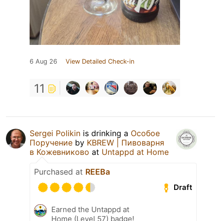
6 Aug 26
View Detailed Check-in
11
Sergei Polikin
is drinking a
Особое
Поручение
by
KBREW | Пивоварня
в Кожевниково
at
Untappd at Home
Purchased at
REEBa
Draft
Earned the Untappd at
Home (Level 57) badge!