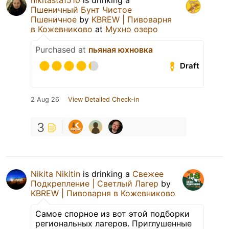
Пшеничный Бунт Чистое
Пшеничное
by
KBREW | Пивоварня
в Кожевниково
at
Мухно озеро
Purchased at
пьяная юхновка
Draft
2 Aug 26
View Detailed Check-in
3
Nikita Nikitin
is drinking a
Свежее
Подкрепление | Светлый Лагер
by
KBREW | Пивоварня в Кожевниково
Самое спорное из вот этой подборки
региональных лагеров. Приглушенные