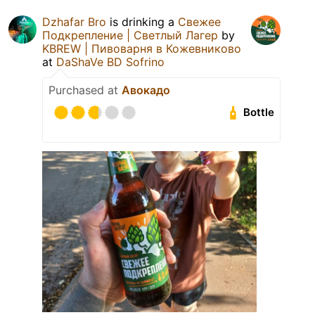
Dzhafar Bro
is drinking a
Свежее
Подкрепление | Светлый Лагер
by
KBREW | Пивоварня в Кожевниково
at
DaShaVe BD Sofrino
Purchased at
Авокадо
Bottle