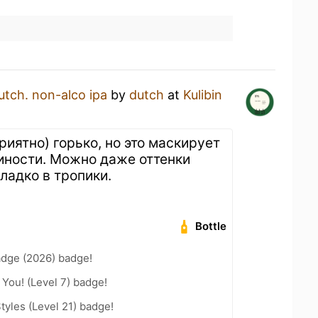
utch. non-alco ipa
by
dutch
at
Kulibin
иятно) горько, но это маскирует
иности. Можно даже оттенки
ладко в тропики.
Bottle
adge (2026) badge!
You! (Level 7) badge!
tyles (Level 21) badge!