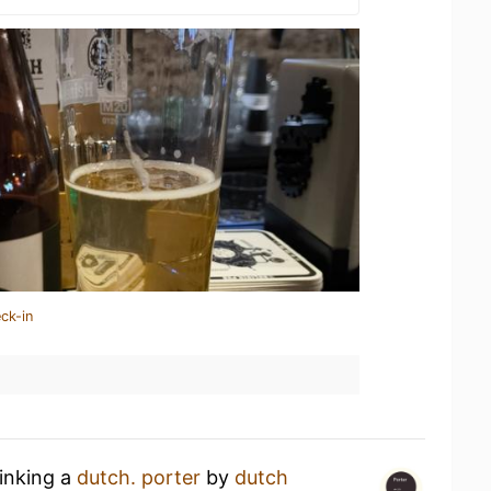
ck-in
rinking a
dutch. porter
by
dutch