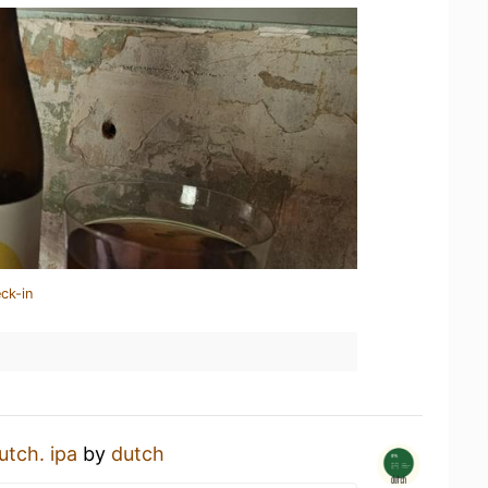
ck-in
utch. ipa
by
dutch