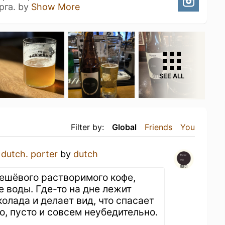
рга. by
Show More
SEE ALL
Filter by:
Global
Friends
You
a
dutch. porter
by
dutch
ешёвого растворимого кофе,
е воды. Где-то на дне лежит
олада и делает вид, что спасает
о, пусто и совсем неубедительно.