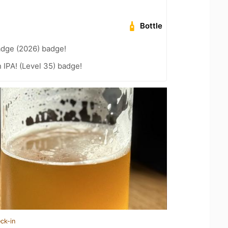
Bottle
adge (2026) badge!
n IPA! (Level 35) badge!
ck-in