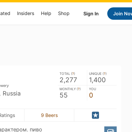
Rated
Insiders
Help
Shop
Sign In
Join No
TOTAL (
?
)
UNIQUE (
?
)
2,277
1,400
ewery
MONTHLY (
?
)
YOU
 Russia
55
0
Ratings
9 Beers
характером. пиво