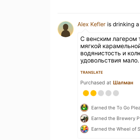
Alex Kefler
is drinking 
С венским лагером 
мягкой карамельно
водянистость и кол
удовольствия мало.
TRANSLATE
Purchased at
Шалман
Earned the To Go Plea
Earned the Brewery Pi
Earned the Wheel of S