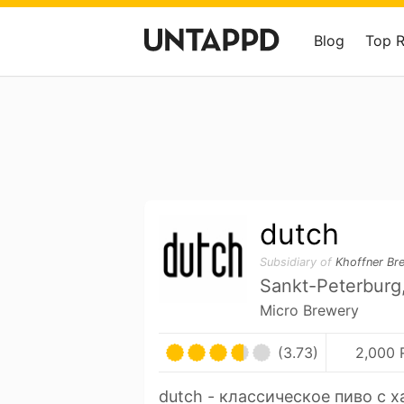
Blog
Top 
dutch
Subsidiary of
Khoffner Br
Sankt-Peterburg,
Micro Brewery
(3.73)
2,000 
dutch - классическое пиво с 