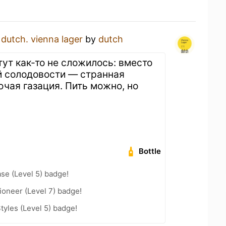
a
dutch. vienna lager
by
dutch
тут как-то не сложилось: вместо
й солодовости — странная
ючая газация. Пить можно, но
Bottle
se (Level 5) badge!
oneer (Level 7) badge!
tyles (Level 5) badge!