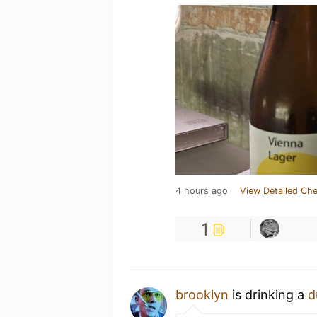
4 hours ago
View Detailed Che
1
brooklyn
is drinking a
d