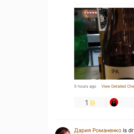
5 hours ago
View Detailed Che
1
Дария Романенко
is d