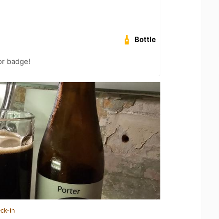
Bottle
or badge!
ck-in