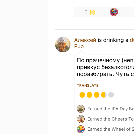
1
Алексей
is drinking a
d
Pub
По прачечному (непр
привкус безалкогол
поразбирать. Чуть с
TRANSLATE
Earned the IPA Day B
Earned the Cheers To 
Earned the Wheel of S